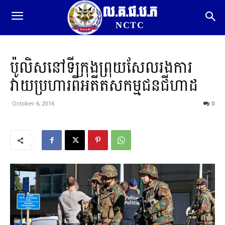
ល.គ.ជ.ប.ភ
NCTC
ប៉ូលិសនៅទីក្រុងព្រុយសែលរងការ
វាយប្រហារពីអតីតសកម្មជនជីហាដ
October 6, 2016
0