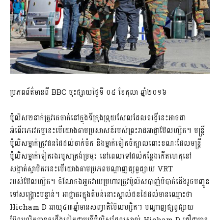
ប្រភពព័ត៌មានពី BBC ចុះផ្សាយថ្ងៃទី ០៥ ខែតុលា ឆ្នាំ២០១៦
ប៉ូលិស២នាក់ត្រូវគេចាក់នៅក្នុងទីក្រុងព្រុយសែលដែលទង្វើនេះអាចជា
អំពើរភេរវកម្មនេះបើយោងតាមប្រសាសន៍របស់ព្រះរាជអាជ្ញាប៊ែលហ្សិក។ មន្រ្តី
ប៉ូលិសម្នាក់ត្រូវជនដៃដល់ចាក់ចំក និងម្នាក់ទៀតចំក្បាលពោះខណៈដែលមន្រ្តី
ប៉ូលិសម្នាក់ទៀតរងរបួសត្រង់ច្រមុះ នៅពេលទៅដល់កន្លែងកើតហេតុនៅ
សង្កាត់ស្ចាបិគរនេះបើយោងតាមប្រភពបណ្តាញផ្សព្វផ្សាយ VRT
របស់ប៊ែលហ្សិក។ ចំណែកឯអ្នកវាយប្រហារត្រូវប៉ូលិសបាញ់បំបាក់ជើងរួចបញ្ចូន
ទៅសង្គ្រោះបន្ទាន់។ អាជ្ញាធរក្នុងតំបន់នោះស្គាល់ជនដៃដល់មានឈ្មោះថា
Hicham D អាយុ៤៣ឆ្នាំមានសញ្ចាតិប៊ែលហ្សិក។ បណ្តាញផ្សព្វផ្សាយ