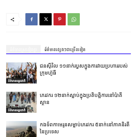
ព័ត៌មានស្រដៀងគ្នា
ព័ត៌មានផ្សេងៗជាច្រើនទៀត
ជនស៊ីវិល ១១នាក់របួសក្នុងការវាយប្រហាររបស់
ក្រុមហ៊ូធី
ព័ត៌មានអន្តរជាតិ
ភេរវករ ១២នាក់ស្លាប់ក្នុងប្រតិបត្តិការនៅប៉ាគី
ស្ថាន
ព័ត៌មានអន្តរជាតិ
កងទ័ពកាមេរូនសម្លាប់ភេរវករ ៥នាក់នៅភាគនិរតី
នៃប្រទេស