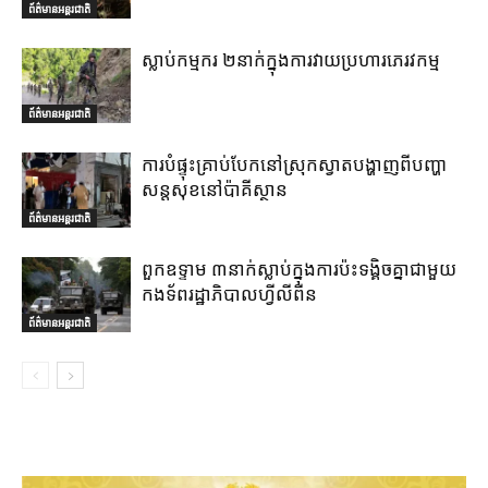
ព័ត៌មានអន្តរជាតិ
ស្លាប់កម្មករ ២នាក់ក្នុងការវាយប្រហារភេរវកម្ម
ព័ត៌មានអន្តរជាតិ
ការបំផ្ទុះគ្រាប់បែកនៅស្រុកស្វាតបង្ហាញពីបញ្ហា
សន្តសុខនៅប៉ាគីស្ថាន
ព័ត៌មានអន្តរជាតិ
ពួកឧទ្ទាម ៣នាក់ស្លាប់ក្នុងការប៉ះទង្គិចគ្នាជាមួយ
កងទ័ពរដ្ឋាភិបាលហ្វីលីពីន
ព័ត៌មានអន្តរជាតិ