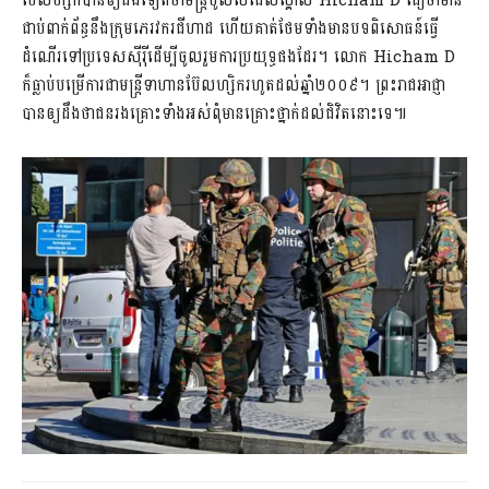
ប៊ែលហ្សិកបានឲ្យដឹងទៀតថាមន្រ្តីប៉ូលិសដែលស្គាល់ Hicham D ជឿថាមាន
ជាប់ពាក់ព័ន្ធនឹងក្រុមភេរវករជីហាដ ហើយគាត់ថែមទាំងមានបទពិសោធន៍ធ្វើ
ដំណើរទៅប្រទេសស៊ីរ៉ីដើម្បីចូលរួមការប្រយុទ្ធផងដែរ។ លោក Hicham D
ក៏ធ្លាប់បម្រើការជាមន្រ្តីទាហានប៊ែលហ្សិករហូតដល់ឆ្នាំ២០០៩។ ព្រះរាជអាជ្ញា
បានឲ្យដឹងថាជនរងគ្រោះទាំងអស់ពុំមានគ្រោះថ្នាក់ដល់ជិវិតនោះទេ៕