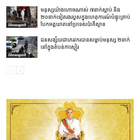
មនុស្សយ៉ាងហោចណាស់ ៧នាក់ស្លាប់ និង
២០នាក់ទៀតរងរបួសក្នុងហេតុការណ៍បំផ្ទុះគ្រាប់
បែកអត្តឃាតនៅប្រទេសប៉ាគីស្ថាន
ព័ត៌មានអន្តរជាតិ
ជនសង្ស័យជាភេរវករបានសម្លាប់មនុស្ស ២នាក់
នៅក្នុងតំបន់កាស្មៀរ
ព័ត៌មានអន្តរជាតិ