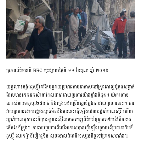
ប្រភពព័ត៌មានពី BBC ចុះផ្សាយថ្ងៃទី ១១ ខែតុលា ឆ្នាំ ២០១៦
យន្តហោះច្បាំងរុស្ស៊ីនៅតែបន្តវាយប្រហារតាមអាកាសនៅក្រុងអាល្លេប៉ូក្នុងសង្កាត់
ដែលមានភេរវកររស់នៅដែលជាការវាយប្រហារយ៉ាងខ្លាំងបំផុត។ យ៉ាងហោច
ណាស់មានមនុស្ស២៥នាក់ និងក្មេងៗជាច្រើនស្លាប់ក្នុងការវាយប្រហារនេះ។ ការ
វាយប្រហារដោយផ្លោងស្ងាត់មិនដឹងមុននេះធ្វើឡើងដោយរដ្ឋាភិបាលស៊ីរី ហើយ
រដ្ឋាភិបាលមួយនេះក៏បានឲ្យជនស៊ីវិលចាកចេញពីតំបន់ឧទ្ទាមទៅកាន់ប៉ែកខាង
កើតនៃទីក្រុង។ ការវាយប្រហារពីលើអាកាសបានធ្វើឡើងក្រោយពីប្រធានាធិបតី
រុស្ស៊ី លោក វ្ល៉ាឌីមៀរពូទីន លុបចោលដំណើរទស្សនកិច្ចទៅប្រទេសបារាំង៕