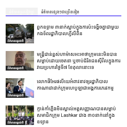
ព័ត៌មានស្រដៀងគ្នា
ព័ត៌មានផ្សេងៗជាច្រើនទៀត
ពួកឧទ្ទាម ៣នាក់ស្លាប់ក្នុងការប៉ះទង្គិចគ្នាជាមួយ
កងទ័ពរដ្ឋាភិបាលហ្វីលីពីន
ព័ត៌មានអន្តរជាតិ
មន្ត្រីជាន់ខ្ពស់ហាម៉ាសអះអាថាក្រុមនេះមិនបាន
សម្លាប់ដោយចេតនា ឬចាប់ជំរិតជនស៊ីវិលក្នុងការ
វាយប្រហារថ្ងៃទី៧ ខែតុលានោះទេ
ព័ត៌មានអន្តរជាតិ
លោកផីអែរផលីយេអំពាវនាវឲ្យរដ្ឋាភិបាល
កាណាដាដាក់ក្រុមហេបូឡាជាអង្គការភេរវកម្ម
ព័ត៌មានអន្តរជាតិ
ក្មាន់កាំភ្លើងមិនស្គាល់អត្តសញ្ញាណបានសម្លាប់
សមាជិកក្រុម Lashkar ជាង ៣០នាក់នៅក្នុង
ឧទ្យាន
ព័ត៌មានអន្តរជាតិ