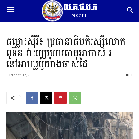
ល.គ.ជ.ប.ភ
NCTC
ជម្លោះស៊ីរី៖ ប្រធានាធិបតីរុស្ស៊ីលោក
ពូទីន វាយប្រហារតាមអាកាស រ
នៅអាល្លេប៉ូយ៉ាងចាស់ដៃ
October 12, 2016
0