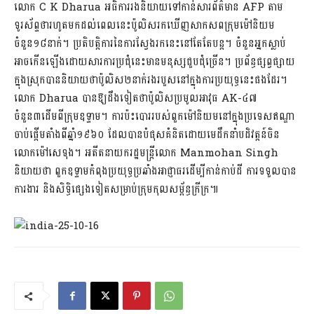
លោក C K Dharua អធិការរងនិយាយទៅកាន់សារព័ត៌មាន AFP តាម
ទូរស័ព្ទថារហូតមកដល់ពេលនេះប៉ូលិសរកឃើញសាកសពក្រុមម៉ៅនិយម
ចំនួន១៨នាក់។ ប្រតិបត្ដិការនៃការស្វែងរកនេះនៅតែតែបន្ត។ ចំនួនអ្នកស្លាប់
អាចកើនឡើងដោយសារការប្រជុំនេះមានមនុស្សជួបជុំច្រើន។ ប្រព័ន្ធផ្សព្វផ្សាយ
ក្នុងស្រុកបាននិយាយថាប៉ូលិស២នាក់រងរបួសនៅក្នុងការប្រយុទ្ធនេះផងដែរ។
លោក Dharua បានឱ្យដឹងទៀតថាប៉ូលិសប្រមូលអាវុធ AK-៤៧
ចំនួន៣ដើមពីក្រុមឧទ្ទាម។ ការប៉ះបោររបស់ពួកម៉ៅនិយមនៅក្នុងប្រទេសឥណ្ឌា
ចាប់ផ្តើមតាំងពីឆ្នាំ១៩៦០ ដែលបានបំផុសគំនិតដោយមេដឹកនាំបដិវត្តន៍ចិន
លោកម៉ៅសេទុង។ អតីតនាយករដ្ឋមន្ដ្រីលោក Manmohan Singh
និយាយថា ពួកឧទ្ទាមកំពុងប្រយុទ្ធប្រឆាំងអាជ្ញាធរដើម្បីកាន់កាប់ដី ការទទួលបាន
ការងារ និងសិទ្ធិផ្សេងទៀតសម្រាប់ក្រុមកុលសម្ព័ន្ធក្រីក្រ៕