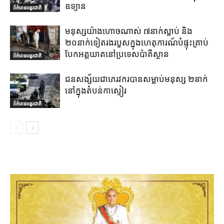
ឧទ្យាន
ព័ត៌មានអន្តរជាតិ
មនុស្សយ៉ាងហោចណាស់ ៧នាក់ស្លាប់ និង
២០នាក់ទៀតរងរបួសក្នុងហេតុការណ៍បំផ្ទុះគ្រាប់
បែកអត្តឃាតនៅប្រទេសប៉ាគីស្ថាន
ព័ត៌មានអន្តរជាតិ
ជនសង្ស័យជាភេរវករបានសម្លាប់មនុស្ស ២នាក់
នៅក្នុងតំបន់កាស្មៀរ
ព័ត៌មានអន្តរជាតិ