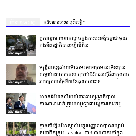
ព័ត៌មានស្រដៀងគ្នា
ព័ត៌មានផ្សេងៗជាច្រើនទៀត
ពួកឧទ្ទាម ៣នាក់ស្លាប់ក្នុងការប៉ះទង្គិចគ្នាជាមួយ
កងទ័ពរដ្ឋាភិបាលហ្វីលីពីន
ព័ត៌មានអន្តរជាតិ
មន្ត្រីជាន់ខ្ពស់ហាម៉ាសអះអាថាក្រុមនេះមិនបាន
សម្លាប់ដោយចេតនា ឬចាប់ជំរិតជនស៊ីវិលក្នុងការ
វាយប្រហារថ្ងៃទី៧ ខែតុលានោះទេ
ព័ត៌មានអន្តរជាតិ
លោកផីអែរផលីយេអំពាវនាវឲ្យរដ្ឋាភិបាល
កាណាដាដាក់ក្រុមហេបូឡាជាអង្គការភេរវកម្ម
ព័ត៌មានអន្តរជាតិ
ក្មាន់កាំភ្លើងមិនស្គាល់អត្តសញ្ញាណបានសម្លាប់
សមាជិកក្រុម Lashkar ជាង ៣០នាក់នៅក្នុង