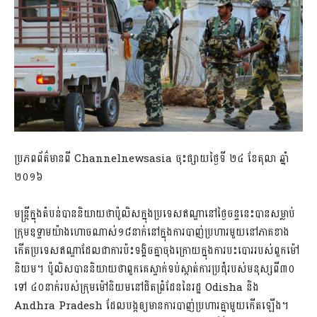
ប្រភពព័ត៌មានពី Channelnewsasia ចុះផ្សាយថ្ងៃទី ២៤ ខែតុលា ឆ្នាំ
២០១៦
មន្ត្រីក្នុងតំបន់បាននិយាយថាប៉ូលិសក្នុងប្រទេសឥណ្ឌានៅថ្ងៃចន្ទនេះបានសម្លាប់
ក្រុមឧទ្ទាមយ៉ាងហោចណាស់១៨នាក់នៅក្នុងការបាញ់ប្រហារមួយនៅភាគខាង
កើតប្រទេសឥណ្ឌាដែលជាការប៉ះទង្គិចគ្នាចុងក្រោយក្នុងការបះបោររបស់ពួកម៉ៅ
និយម។ ប៉ូលិសបាននិយាយថាពួកគេស្ទាក់ទប់ស្កាត់ការប្រជុំរបស់មនុស្សពី៣០
ទៅ ៤០នាក់របស់ក្រុមម៉ៅនិយមនៅជិតព្រំដែននៃរដ្ឋ Odisha និង
Andhra Pradesh ដែលបង្កឲ្យមានការបាញ់ប្រហារគ្នាមួយកើតឡើង។