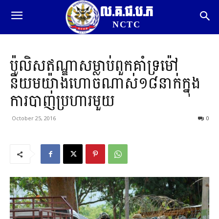
ល.គ.ជ.ប.ភ
NCTC
ប៉ូលិសឥណ្ឌាសម្លាប់ពួកគាំទ្រម៉ៅ
និយមយ៉ាងហោចណាស់១៨នាក់ក្នុង
ការបាញ់ប្រហារមួយ
October 25, 2016
0