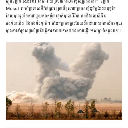
ត្បូងទីក្រុង Mosul រងការវាយប្រហារកាលពីថ្ងៃសុក្រផងដែរ។ ទីក្រុង
Mosul របស់ប្រទេសអ៊ីរ៉ាក់ត្រូវឡោមព័ទ្ធដោយក្រុមសម្ព័ន្ធមិត្តនៃជនទុច្ចរិត
ដែលបានរួមដៃគ្នាជាមួយកងកម្លាំងរដ្ឋាភិបាលអ៊ីរ៉ាក់ កងជីវពលស៊ីអ៊ីត
កងទ័ពឃើដ និងកងទ័ពទួរគី។ ចំនែកក្រុមចម្រុះដែលដឹកនាំដោយអាមេរិកទទួល
បានការគាំទ្រសម្រាប់ប្រតិបត្ដិការតាមអាកាសដែលចាប់ផ្តើម១សប្តាហ៍កន្លងមក៕