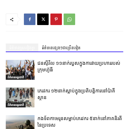
ព័ត៌មានស្រដៀងគ្នា
ព័ត៌មានផ្សេងៗជាច្រើនទៀត
ជនស៊ីវិល ១១នាក់របួសក្នុងការវាយប្រហាររបស់
ក្រុមហ៊ូធី
ព័ត៌មានអន្តរជាតិ
ភេរវករ ១២នាក់ស្លាប់ក្នុងប្រតិបត្តិការនៅប៉ាគី
ស្ថាន
ព័ត៌មានអន្តរជាតិ
កងទ័ពកាមេរូនសម្លាប់ភេរវករ ៥នាក់នៅភាគនិរតី
នៃប្រទេស