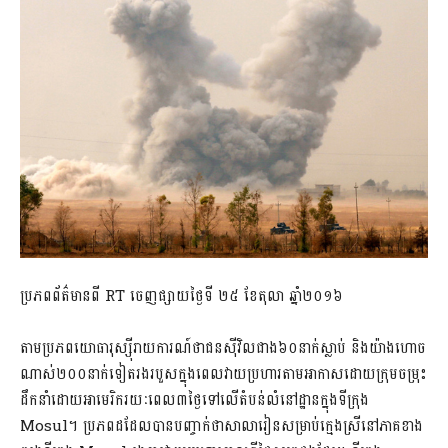
ប្រភពព័ត៌មានពី RT ចេញផ្សាយថ្ងៃទី ២៥ ខែតុលា ឆ្នាំ២០១៦
តាមប្រភពយោធារុស្ស៊ីរាយការណ៍ថាជនស៊ីវិលជាង៦០នាក់ស្លាប់ និងយ៉ាងហោច
ណាស់២០០នាក់ទៀតរងរបួសក្នុងពេលវាយប្រហារតាមអាកាសដោយក្រុមចម្រុះ
ដឹកនាំដោយអាមេរិករយៈពេល៣ថ្ងៃទៅលើតំបន់លំនៅដ្ឋានក្នុងទីក្រុង
Mosul។ ប្រភពដដែលបានបញ្ចាក់ថាសាលារៀនសម្រាប់ក្មេងស្រីនៅភាគខាង