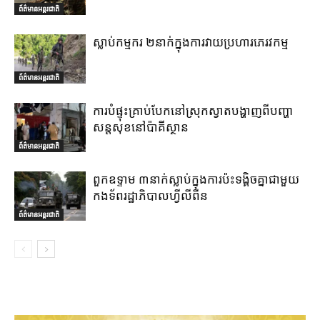
ព័ត៌មានអន្តរជាតិ
ស្លាប់កម្មករ ២នាក់ក្នុងការវាយប្រហារភេរវកម្ម
ព័ត៌មានអន្តរជាតិ
ការបំផ្ទុះគ្រាប់បែកនៅស្រុកស្វាតបង្ហាញពីបញ្ហា
សន្តសុខនៅប៉ាគីស្ថាន
ព័ត៌មានអន្តរជាតិ
ពួកឧទ្ទាម ៣នាក់ស្លាប់ក្នុងការប៉ះទង្គិចគ្នាជាមួយ
កងទ័ពរដ្ឋាភិបាលហ្វីលីពីន
ព័ត៌មានអន្តរជាតិ