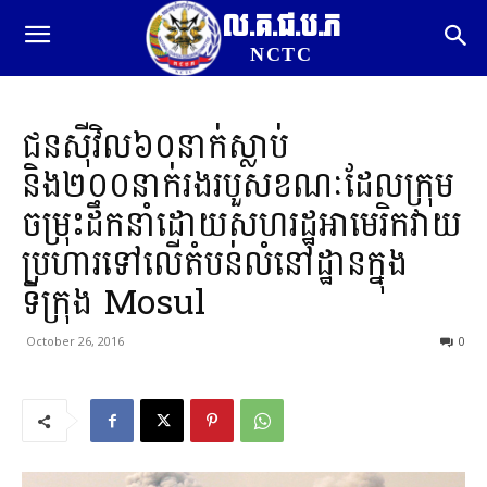
ល.គ.ជ.ប.ភ
NCTC
ជនស៊ីវិល៦០នាក់ស្លាប់
និង២០០នាក់រងរបួសខណៈដែលក្រុម
ចម្រុះដឹកនាំដោយសហរដ្ឋអាមេរិកវាយ
ប្រហារទៅលើតំបន់លំនៅដ្ឋានក្នុង
ទីក្រុង Mosul
October 26, 2016
0