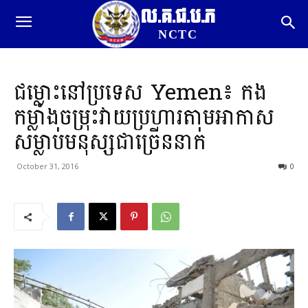
ល.គ.ជ.ប.ភ
NCTC
ជម្លោះនៅប្រទេស Yemen៖ កង
កម្លាំងចម្រុះវាយប្រហារតាមអាកាស
សម្លាប់មនុស្សជាច្រើននាក់
October 31, 2016
0