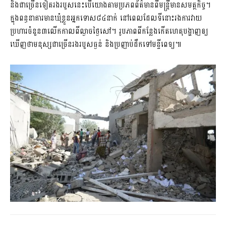
និងជាច្រើនទៀតរងរបួសនេះបើយោងតាមប្រភពព័ត៌មានពីមន្រ្តីមានសមត្ថកិច្ច។
ក្នុងពន្ធនាគារមានឃុំខ្លួនអ្នកទោស៨៤នាក់ នៅពេលដែលទីនោះរងការវាយ
ប្រហារចំនួន៣លើកកាលពីល្ងាចថ្ងៃសៅ។ រូបភាពពីកន្លែងកើតហេតុបង្ហាញឲ្យ
ឃើញថាមនុស្សជាច្រើនរងរបួសធ្ងន់ និងប្រញាប់ដឹកទៅមន្ទីពេទ្យ៕