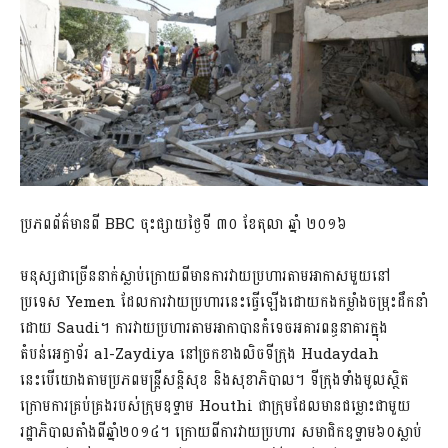
ប្រភពព័ត៌មានពី BBC ចុះផ្សាយថ្ងៃទី ៣០ ខែតុលា ឆ្នាំ ២០១៦
មនុស្សជាច្រើននាក់ស្លាប់ក្រោយពីមានការវាយប្រហារតាមអាកាសមួយនៅ
ប្រទេស Yemen ដែលការវាយប្រហារនេះធ្វើឡើងដោយកងកម្លាំងចម្រុះដឹកនាំ
ដោយ Saudi។ ការវាយប្រហារតាមអាកាបានកំទេចអគារពន្ធនាគារក្នុង
តំបន់អេក្វាទ័រ al-Zaydiya នៅច្រកខាងលិចទីក្រុង Hudaydah
នេះបើយោងតាមប្រភពមន្ត្រីសន្តិសុខ និងសុខាភិបាល។ ទីក្រុងទាំងមូលស្ថិត
ក្រោមការគ្រប់គ្រងរបស់ក្រុមឧទ្ទាម Houthi ជាក្រុមដែលមានជម្លោះជាមួយ
រដ្ឋាភិបាលតាំងពីឆ្នាំ២០១៤។ ក្រោយពីការវាយប្រហារ សមាជិកឧទ្ទាម៦០ស្លាប់