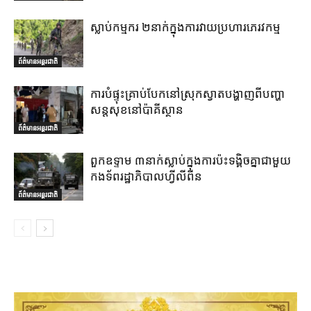
ស្លាប់កម្មករ ២នាក់ក្នុងការវាយប្រហារភេរវកម្ម
ព័ត៌មានអន្តរជាតិ
ការបំផ្ទុះគ្រាប់បែកនៅស្រុកស្វាតបង្ហាញពីបញ្ហា
សន្តសុខនៅប៉ាគីស្ថាន
ព័ត៌មានអន្តរជាតិ
ពួកឧទ្ទាម ៣នាក់ស្លាប់ក្នុងការប៉ះទង្គិចគ្នាជាមួយ
កងទ័ពរដ្ឋាភិបាលហ្វីលីពីន
ព័ត៌មានអន្តរជាតិ