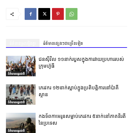
ព័ត៌មានស្រដៀងគ្នា
ព័ត៌មានផ្សេងៗជាច្រើនទៀត
ជនស៊ីវិល ១១នាក់របួសក្នុងការវាយប្រហាររបស់
ក្រុមហ៊ូធី
ព័ត៌មានអន្តរជាតិ
ភេរវករ ១២នាក់ស្លាប់ក្នុងប្រតិបត្តិការនៅប៉ាគី
ស្ថាន
ព័ត៌មានអន្តរជាតិ
កងទ័ពកាមេរូនសម្លាប់ភេរវករ ៥នាក់នៅភាគនិរតី
នៃប្រទេស
ព័ត៌មានអន្តរជាតិ