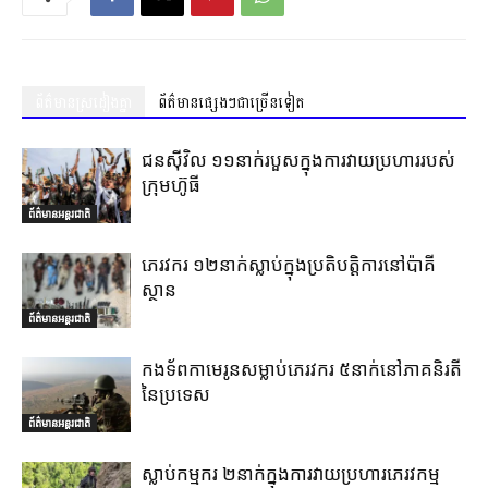
ព័ត៌មានស្រដៀងគ្នា
ព័ត៌មានផ្សេងៗជាច្រើនទៀត
ជនស៊ីវិល ១១នាក់របួសក្នុងការវាយប្រហាររបស់
ក្រុមហ៊ូធី
ព័ត៌មានអន្តរជាតិ
ភេរវករ ១២នាក់ស្លាប់ក្នុងប្រតិបត្តិការនៅប៉ាគី
ស្ថាន
ព័ត៌មានអន្តរជាតិ
កងទ័ពកាមេរូនសម្លាប់ភេរវករ ៥នាក់នៅភាគនិរតី
នៃប្រទេស
ព័ត៌មានអន្តរជាតិ
ស្លាប់កម្មករ ២នាក់ក្នុងការវាយប្រហារភេរវកម្ម