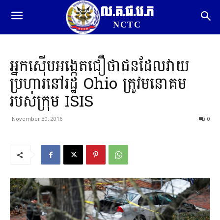
ល.គ.ជ.ប.ភ
NCTC
អ្នកស៊ើបអង្កេតជឿថាជនដែលវាយ
ប្រហារនៅរដ្ឋ Ohio ត្រូវមនោគម
របស់ក្រុម ISIS
November 30, 2016
0