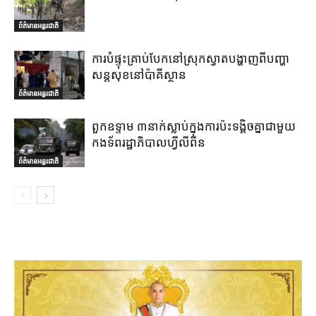
ព័ត៌មានអន្តរជាតិ
ការបំផ្ទុះគ្រាប់បែកនៅស្រុកស្វាតបង្ហាញពីបញ្ហា
សន្តសុខនៅប៉ាគីស្ថាន
ព័ត៌មានអន្តរជាតិ
ពួកឧទ្ទាម ៣នាក់ស្លាប់ក្នុងការប៉ះទង្គិចគ្នាជាមួយ
កងទ័ពរដ្ឋាភិបាលហ្វីលីពីន
ព័ត៌មានអន្តរជាតិ