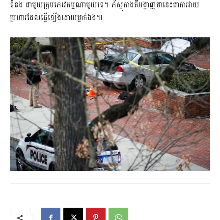
ទំនង ជាមួយក្រុមភេរវកម្មណាមួយទេ។ ភ័ស្តុតាងគឺបង្ហាញថានេះជាការវាយ
ប្រហារដែលធ្វើឡើងដោយម្នាក់ឯង៕