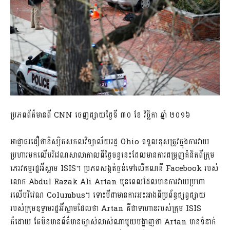
ប្រភពព័ត៌មានពី CNN ចេញផ្សាយថ្ងៃទី ៣០ ខែ វិច្ឆិកា ឆ្នាំ ២០១៦
អាជ្ញាធរជឿថានិស្សិតសកលវិទ្យាល័យរដ្ឋ Ohio ទទួលខុសត្រូវក្នុងការវាយ
ប្រហារមកលើបរិវេណសាលាកាលពីថ្ងៃចន្ទនេះដែលមានការជម្រុញគំនិតពីក្រុម
ភេរវកម្មរដ្ឋអ៊ីស្លាម ISIS។ ប្រភពសង្កត់ធ្ងន់ទៅលើគណនី Facebook របស់
លោក Abdul Razak Ali Artan មុនពេលដែលមានការវាយប្រហា
រលើបរិវេណ Columbus។ ទោះបីជាមានការអះអាងពីប្រព័ន្ធផ្សព្វផ្សាយ
របស់ក្រុមឧទ្ទាមរដ្ឋអ៊ីស្លាមដែលថា Artan គឺជាទាហានរបស់ក្រុម ISIS
ក៏ដោយ តែមិនមានព័ត៌មានច្បាស់លាស់ណាមួយបង្ហាញថា Artan មានទំនាក់