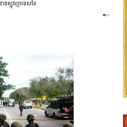
គខាងត្បូងប្រទេសថៃ
0