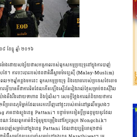
 ខែធ្នូ ឆ្នាំ ២០១៦
៤ម៉ោងដោយសង្ស័យជាសកម្មភាពរបស់ពួកសកម្មប្រយុទ្ធនៅក្នុងការបាញ់
្រទេសថៃ។ ការបះបោររបស់ជនជាតិអ៊ីស្លាមម៉ាឡេស៊ី (Malay-Muslim)
ងរយៈពេល១២ឆ្នាំកន្លងមកនេះ ពួកសកម្មប្រយុទ្ធ និងយោធារបស់ប្រទេសថៃចោទ
និងការធ្វើឃាតគឺជាការពិតដែលកើតឡើងស្ទើរតែរៀងរាល់ថ្ងៃសម្រាប់ជនស៊ីវិល
យ៉ាងតឹងរឹងដោយទាហាន និងប៉ូលិស។ សេចក្តីថ្លែងការណ៍និយាយថាការ
ី១គឺប្រធានភូមិម្នាក់ដែលគេរកឃើញនៅផ្ទះរបស់គាត់នៅព្រលឹមស្រាងៗ
ing ភាគខាងត្បូងខេត្ត Pattani។ បន្ទាប់មកទៀតប្តីប្រពន្ធមួយគូរដែល
្លាប់ខណៈដែលពួកគាត់ជិះម៉ូតូមួយគ្រឿងនៅក្បែរស្រុក Nongchik។
គេបាញ់សម្លាប់នៅក្នុងខេត្ត Pattani ដែលជាឧប្បត្តិហេតុ២ដាច់
ាតិអ៊ីស្លាមដែលគេបាញ់សម្លាប់នៅក្នុងខេត្ត Narathiwat។ មេ