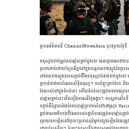
ប្រភពព័ត៌មានពី ChannelNewsAsia ចុះផ្សាយថ្ងៃទី ០៨
មនុស្ស៦នាក់ត្រូវគេបាញ់សម្លាប់ក្នុងរយៈពេលប្រមាណជា២
ប្រហារដាច់ដោយឡែកពីគ្នានៅក្នុងខេត្តភាគខាងត្បូងនៃប
នៅភាគខាងត្បូងបានសម្លាប់ជីវិតមនុស្សរាប់ពាន់នាក់ក្នុ
ប្រកាន់ថាជាការរំលោភសិទ្ធិមនុស្ស។ ការបំផ្ទុះគ្រាប់បែក 
ដែលរស់នៅក្នុងតំបន់នេះ ហើយតំបន់នេះត្រូវគេយាមល្បាត
បាញ់សម្លាប់នេះកើតឡើងកាលពីថ្ងៃអង្គារ។ ការស្លាប់លើកទ
បន្ទាប់ពីប៉ុន្មានម៉ោងនៃការបាញ់ប្រហារសំដៅទៅស្រុក Yar
ម្នាក់ជាសមាជិកកងជីវពលរបស់រដ្ឋាភិបាលត្រូវគេបាញ់សម
ក្រោយមកទៀតនៅថ្ងៃនេះប្រធានភូមិម្នាក់ផ្សេងទៀតដែលត្រូវ
ដោយឡែកពីគ្នា។ ចំពោះមនុស្សទី៦ជាបុរសម្នាក់ដែលជាជនជ