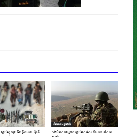
ព័ត៌មានអន្តរជាតិ
លាប់ក្នុងប្រតិបត្តិការនៅប៉ាគី
កងទ័ពកាមេរូនសម្លាប់ភេរវករ ៥នាក់នៅភាគ