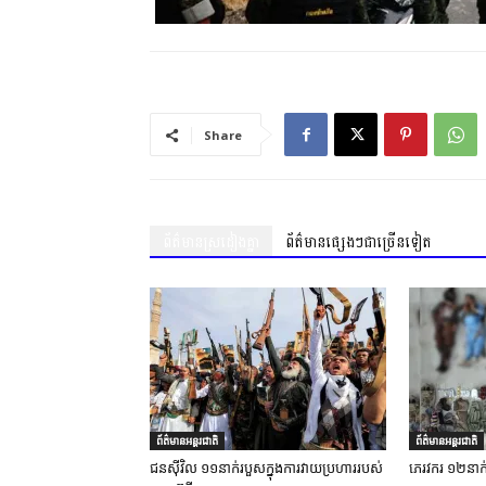
Share
ព័ត៌មានស្រដៀងគ្នា
ព័ត៌មានផ្សេងៗជាច្រើនទៀត
ព័ត៌មានអន្តរជាតិ
ព័ត៌មានអន្តរជាតិ
ជនស៊ីវិល ១១នាក់របួសក្នុងការវាយប្រហាររបស់
ភេរវករ ១២នាក់ស្