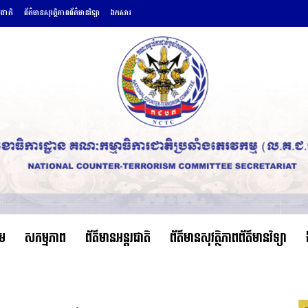
រជាតិ
ព័ត៌មានសុវត្ថិភាពព័ត៌មានវិទ្យា
ឯកសារ
ើម
សកម្មភាព
ព័ត៌មានអន្តរជាតិ
ព័ត៌មានសុវត្ថិភាពព័ត៌មានវិទ្យា