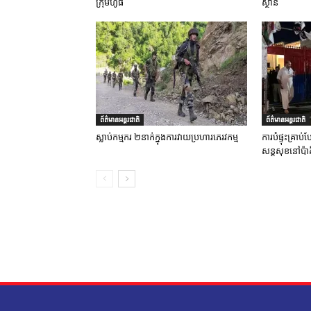
ក្រុមហ៊ូធី
ស្ថាន
ព័ត៌មានអន្តរជាតិ
ព័ត៌មានអន្តរជាតិ
ស្លាប់កម្មករ ២នាក់ក្នុងការវាយប្រហារភេរវកម្ម
ការបំផ្ទុះគ្រា
សន្តសុខនៅប៉ាគ