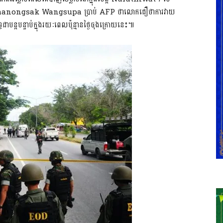
យ៍ Thanongsak Wangsupa ប្រាប់ AFP ថាលោកជឿថាការវាយ
ាបន្តបន្ទាប់ក្នុងរយៈពេលប៉ុន្មានថ្ងៃចុងក្រោយនេះ៕