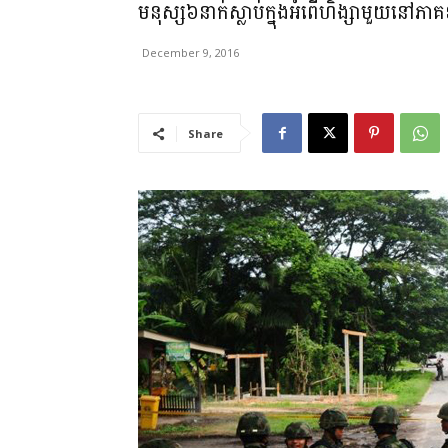
មនុស្ស៦នាក់ស្លាប់ក្នុងអំពើហិង្សាមួយនៅភា
December 9, 2016
Share