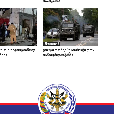
និរតីនៃប្រទេស
ព័ត៌មានអន្តរជាតិ
ប់បែកនៅស្រុកស្វាតបង្ហាញពីបញ្ហា
ពួកឧទ្ទាម ៣នាក់ស្លាប់ក្នុងការប៉ះទង្គិចគ្នាជាមួយ
ីស្ថាន
កងទ័ពរដ្ឋាភិបាលហ្វីលីពីន