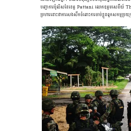
បញ្ជាការប៉ូលិសនៃខេត្ត Pattani លោកឧត្តមសេនី
ប្រហារនោះជាការសងសឹកចំពោះការចាប់ខ្លួនពួកសកម្មប្រយុទ្ធជ