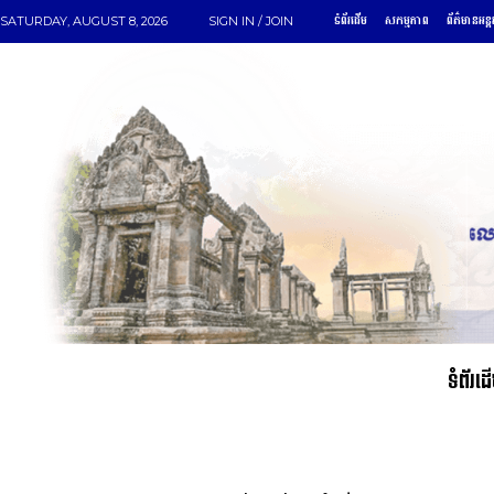
ទំព័រដើម
សកម្មភាព
ព័ត៌មានអន្ត
SATURDAY, AUGUST 8, 2026
SIGN IN / JOIN
ទំព័រដ