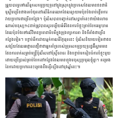
ព្រួយបារម្ភទៅលើពួកសកម្មប្រយុទ្ធនៅក្នុងស្រុកក្នុងប្រទេសដែលមានជនជាតិ
មូស្លីមច្រើនជាងគេបំផុតនៅលើពិភពលោកដែលព្យាយាមប៉ុនប៉ងចាប់ផ្តើមការ
វាយប្រហារជាច្រើនកន្លែង។ ប៉ូលិសបានបញ្ជាក់នៅសប្តាហ៍នេះថាយ៉ាងហោច
ណាស់មនុស្ស១៤នាក់ត្រូវបានសួរចម្លើយអំពីផែនការបំផ្ទុះគ្រាប់បែកអត្តឃាត
ដែលប៉ុនប៉ងទៅលើវិមានប្រធានាធិបតីក្នុងក្រុងហ្សាការតា និងទីតាំងជាច្រើន
កន្លែងទៀត។ បន្ទាប់ពីការវាយឆ្មក់កាលពីថ្ងៃពុធនេះ ប៉ូលិសនិយាយទៀតថាជន
សង្ស័យដែលអាជ្ញាធរជឿថាជាអ្នកគាំទ្ររបស់ក្រុមសកម្មប្រយុទ្ធរដ្ឋអ៊ីស្លាមមាន
ផែនការចាក់សម្លាប់មន្ត្រីប៉ូលីសនៅប៉ុស្តិ៍ចរាចរ និងបន្ទាប់មករៀបចំការបំផ្ទុះមួយ
ដោយប្រើប្រាស់គ្រាប់បែកនៅកន្លែងដែលមានហ្វូងមនុស្សប្រមូលផ្តុំគ្នា។ គម្រោង
នៃការវាយប្រហារនេះគ្រោងនឹងធ្វើឡើងនៅចុងឆ្នាំនេះ៕