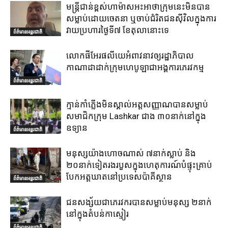
មន្ត្រីជាន់ខ្ពស់ហាម៉ាសអះអាថាក្រុមនេះមិនបាន
សម្លាប់ដោយចេតនា ឬចាប់ជំរិតជនស៊ីវិលក្នុងការ
វាយប្រហារថ្ងៃទី៧ ខែតុលានោះទេ
ព័ត៌មានអន្តរជាតិ
លោកផីអែរផលីយេអំពាវនាវឲ្យរដ្ឋាភិបាល
កាណាដាដាក់ក្រុមហេបូឡាជាអង្គការភេរវកម្ម
ព័ត៌មានអន្តរជាតិ
ក្មាន់កាំភ្លើងមិនស្គាល់អត្តសញ្ញាណបានសម្លាប់
សមាជិកក្រុម Lashkar ជាង ៣០នាក់នៅក្នុង
ឧទ្យាន
ព័ត៌មានអន្តរជាតិ
មនុស្សយ៉ាងហោចណាស់ ៧នាក់ស្លាប់ និង
២០នាក់ទៀតរងរបួសក្នុងហេតុការណ៍បំផ្ទុះគ្រាប់
បែកអត្តឃាតនៅប្រទេសប៉ាគីស្ថាន
ព័ត៌មានអន្តរជាតិ
ជនសង្ស័យជាភេរវករបានសម្លាប់មនុស្ស ២នាក់
នៅក្នុងតំបន់កាស្មៀរ
ព័ត៌មានអន្តរជាតិ