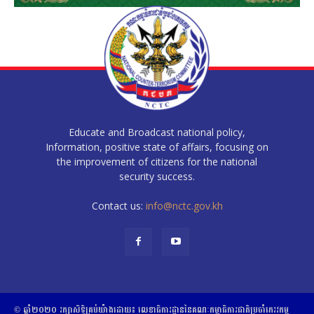
Educate and Broadcast national policy,
Information, positive state of affairs, focusing on
the improvement of citizens for the national
security success.
Contact us:
info@nctc.gov.kh
© ឆ្នាំ២០២០​ ​រក្សាសិទ្ធិ​គ្រប់យ៉ាង​ដោយ​៖​ ​លេខាធិការដ្ឋាននៃគណៈកម្មាធិការជាតិប្រចាំភេរវកម្ម