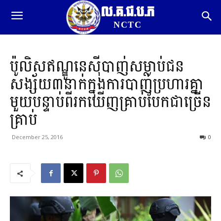
ល.គ.ជ.ប.ភ
NCTC
ប៉ូលិសឥណ្ឌូនេស៊ីបាញ់សម្លាប់ជន
សង្ស័យ៣នាក់ក្នុងការបាញ់ប្រហារគ្នា
មួយបន្ទាប់ពីរកឃើញគ្រាប់បែកជាច្រើន
គ្រាប់
December 25, 2016
0