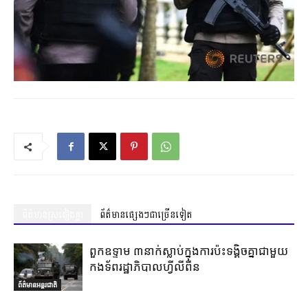
ព័ត៌មានស្រដៀងគ្នា
ព័ត៌មានផ្សេងៗជាច្រើនទៀត
ពួកឧទ្ទាម ៣នាក់ស្លាប់ក្នុងការប៉ះទង្គិចគ្នាជាមួយ
កងទ័ពរដ្ឋាភិបាលហ្វីលីពីន
ព័ត៌មានអន្តរជាតិ