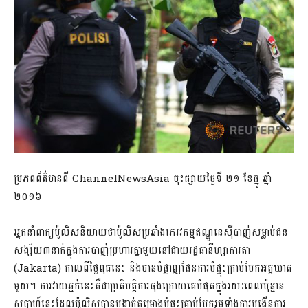
ប្រភពព័ត៌មានពី ChannelNewsAsia ចុះផ្សាយថ្ងៃទី ២១ ខែធ្នូ ឆ្នាំ
២០១៦
អ្នកនាំពាក្យប៉ូលិសនិយាយថាប៉ូលិសប្រឆាំងភេរវកម្មឥណ្ឌូនេស៊ីបាញ់សម្លាប់ជន
សង្ស័យ៣នាក់ក្នុងការបាញ់ប្រហារគ្នាមួយនៅជាយរដ្ឋធានីហ្សាការតា
(Jakarta) កាលពីថ្ងៃពុធនេះ និងបានបំផ្លាញផែនការបំផ្ទុះគ្រាប់បែកអត្តឃាត
មួយ។ ការវាយឆ្មក់នេះគឺជាប្រតិបត្តិការចុងក្រោយគេបំផុតក្នុងរយៈពេលប៉ុន្មាន
សប្តាហ៍នេះដែលប៉ូលិសបានបង្អាក់គម្រោងបំផ្ទុះគ្រាប់បែករួមទាំងការបង្កើនការ