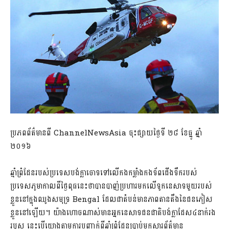
ប្រភពព័ត៌មានពី ChannelNewsAsia ចុះផ្សាយថ្ងៃទី ២៨ ខែធ្នូ ឆ្នាំ
២០១៦
ឆ្មាំព្រំដែនរបស់ប្រទេសបង់ក្លាចោទទៅលើកងកម្លាំងកងទ័ពជើងទឹករបស់
ប្រទេសភូមាកាលពីថ្ងៃពុធនេះថាបានបាញ់ប្រហារមកលើទូកនេសាទមួយរបស់
ខ្លួននៅក្នុងឈូងសមុទ្រ Bengal ដែលជាតំបន់មានភាពតានតឹងនៃជនភៀស
ខ្លួននៅឡើយ។ យ៉ាងហោចណាស់មានអ្នកនេសាទជនជាតិបង់ក្លាដែស៤នាក់រង
របួស នេះបើយោងតាមការបញ្ជាក់ពីឆ្មាំព្រំដែនប្រាប់មកសារព័ត៌មាន