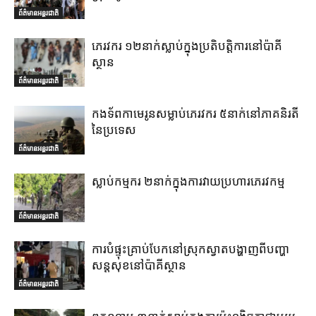
ព័ត៌មានអន្តរជាតិ
ភេរវករ ១២នាក់ស្លាប់ក្នុងប្រតិបត្តិការនៅប៉ាគី
ស្ថាន
ព័ត៌មានអន្តរជាតិ
កងទ័ពកាមេរូនសម្លាប់ភេរវករ ៥នាក់នៅភាគនិរតី
នៃប្រទេស
ព័ត៌មានអន្តរជាតិ
ស្លាប់កម្មករ ២នាក់ក្នុងការវាយប្រហារភេរវកម្ម
ព័ត៌មានអន្តរជាតិ
ការបំផ្ទុះគ្រាប់បែកនៅស្រុកស្វាតបង្ហាញពីបញ្ហា
សន្តសុខនៅប៉ាគីស្ថាន
ព័ត៌មានអន្តរជាតិ