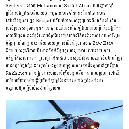
Reuters។ លោក Mohammad Saiful Absar មេបញ្ជាការឆ្មាំ
ព្រំដែនបង់ក្លាដែសនិយាយថា “អ្នកនេសាទទាំងនោះកំពុងតែនេសាទ
នៅលើឈូងសមុទ្រ Bengal ហើយក៏រងការបាញ់ប្រហារពីកងទ័ពជើងទឹក
របស់ប្រទេសភូមាតែម្តង។ ហេតុការណ៍នេះកើតឡើងនៅពេលព្រឹកថ្ងៃអង្គារិ៍”។
កាលពីថ្ងៃពុធនេះឆ្មាំព្រំដែនបង់ក្លាដែសបានដាក់លិខិតតវ៉ាទៅកាន់សមភាគីភូមា
ប៉ុន្តែអ្នកនាំពាក្យរបស់ការិយាល័យប្រធានាធិបតីភូមា លោក Zaw Htay
និយាយថារដ្ឋាភិបាលមិនបានដឹងអំពីឧបទ្ទវហេតុ ឬការតវ៉ារបស់ប្រទេស
បង់ក្លាដែសនោះទេ។ គួរបញ្ជាក់ផងដែរថាមនុស្សយ៉ាងហោចណាស់៨៦នាក់ត្រូវ
បានសម្លាប់ក្នុងប៉ុន្មានសប្តាហ៍នេះក្នុងការបង្ក្រាបរបស់កងទ័ពភូមានៅក្នុងទីក្រុង​
Rakhine។ ការបង្ក្រាបនេះបានចាប់ផ្តើមបន្ទាប់ពីមានការវាយប្រហារទៅលើ
ការិយាល័យរបស់មន្រ្តីប៉ូលិសក្បែរព្រំដែនប្រទេសបង់ក្លាដែសដែល
បណ្តាលឱ្យមន្រ្តីប៉ូលិស៩នាក់ស្លាប់៕