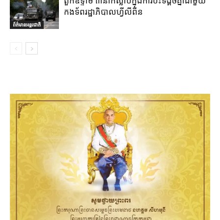
ពួកឧទ្ទាម ៣នាក់ស្លាប់ក្នុងការប៉ះទង្គិចគ្នាជាមួយ
កងទ័ពរដ្ឋាភិបាលហ្វីលីពីន
ព័ត៌មានអន្តរជាតិ