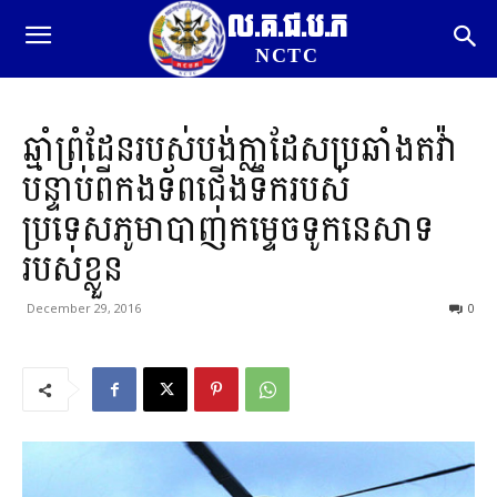
ល.គ.ជ.ប.ភ
NCTC
ឆ្មាំព្រំដែនរបស់បង់ក្លាដែសប្រឆាំងតវ៉ា
បន្ទាប់ពីកងទ័ពជើងទឹករបស់
ប្រទេសភូមាបាញ់កម្ទេចទូកនេសាទ
របស់ខ្លួន
December 29, 2016
0