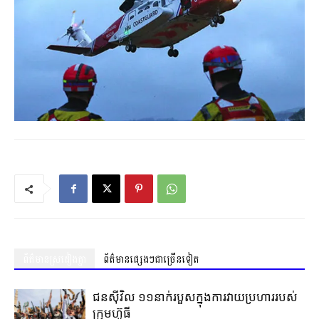
ព័ត៌មានស្រដៀងគ្នា
ព័ត៌មានផ្សេងៗជាច្រើនទៀត
ជនស៊ីវិល ១១នាក់របួសក្នុងការវាយប្រហាររបស់
ក្រុមហ៊ូធី