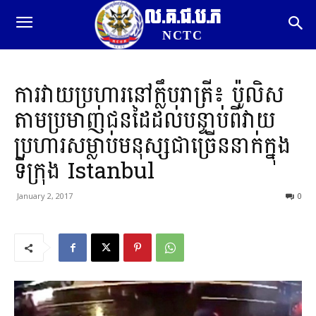
ល.គ.ជ.ប.ភ
NCTC
ការវាយប្រហារនៅក្លឹបរាត្រី៖ ប៉ូលិស
តាមប្រមាញ់ជនដៃដល់បន្ទាប់ពីវាយ
ប្រហារសម្លាប់មនុស្សជាច្រើននាក់ក្នុង
ទីក្រុង Istanbul
January 2, 2017
0