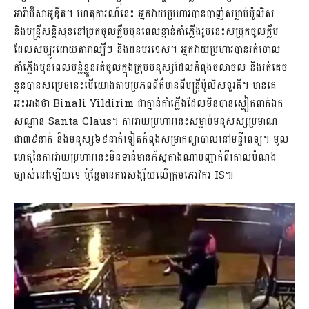
អារ៉ាប៊ីសាអូឌីត។ ហេតុការណ៍នេះ អ្នកវាយប្រហារបានបាញ់សម្លាប់ប៉ូលិស
និងមន្រ្តីសន្តិសុខនៅច្រកចូលក្លឹបមុនពេលខ្មាន់កាំភ្លើងរូបនេះសម្រុកចូលក្លឹប
ដែលសម្បូរដោយតារាល្បីៗ និងជនបរទេស។ អ្នកវាយប្រហារបានរត់ចោល
កាំភ្លើងមុនពេលបន្លំខ្លួនរត់ចូលក្នុងក្រុមមនុស្សដែលកំពុងចលាចល និងរត់គេច
ខ្លួនបានសម្រេចនេះបើយោងតាមប្រភពព័ត៌មានពីមន្រ្តីប៉ូលិសទួរគី។ មានគេ
អះអាងថា Binali Yildirim ជាក្មាន់កាំភ្លើងដែលមិនបានស្លៀកពាក់ឯក
សណ្ឋាន Santa Claus។ ការវាយប្រហារនេះសម្លាប់មនុសស្សប្រមាណ
ជា៣៩នាក់ និងមនុស្ស៦៩នាក់ទៀតកំពុងសម្រាកព្យាបាលនៅមន្ទីពេទ្យ។ មូល
ហេតុនៃការវាយប្រហារនេះមិនទាន់មានភ័ស្តតាងណាបញ្ជាក់ពីគោលបំណង
ច្បាស់នៅឡើយទេ ប៉ុន្តែមានការសង្ស័យលើក្រុមភេរវករ IS៕