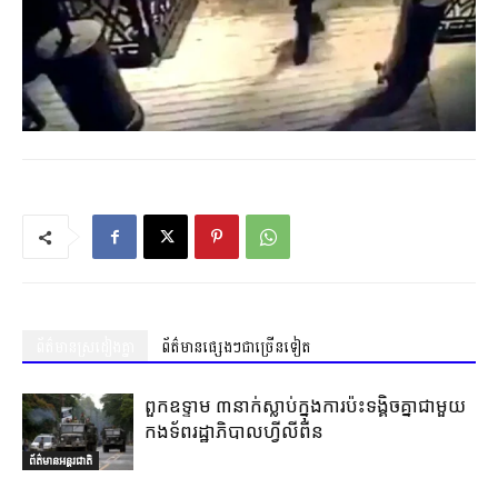
ព័ត៌មានស្រដៀងគ្នា
ព័ត៌មានផ្សេងៗជាច្រើនទៀត
ពួកឧទ្ទាម ៣នាក់ស្លាប់ក្នុងការប៉ះទង្គិចគ្នាជាមួយ
កងទ័ពរដ្ឋាភិបាលហ្វីលីពីន
ព័ត៌មានអន្តរជាតិ