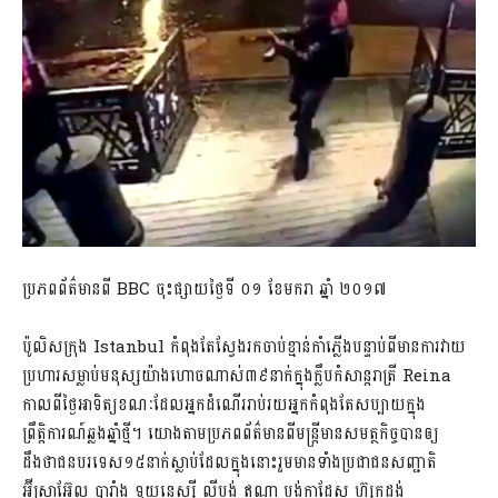
ប្រភពព័ត៌មានពី BBC ចុះផ្សាយថ្ងៃទី ០១ ខែមករា ឆ្នាំ ២០១៧
ប៉ូលិសក្រុង Istanbul កំពុងតែស្វែងរកចាប់ខ្មាន់កាំភ្លើងបន្ទាប់ពីមានការវាយ
ប្រហារសម្លាប់មនុស្សយ៉ាងហោចណាស់៣៩នាក់ក្នុងក្លឹបកំសាន្តរាត្រី Reina
កាលពីថ្ងៃអាទិត្យខណៈដែលអ្នកដំណើររាប់រយអ្នកកំពុងតែសប្បាយក្នុង
ព្រឹត្តិការណ៍ឆ្លងឆ្នាំថ្មី។ យោងតាមប្រភពព័ត៌មានពីមន្រ្តីមានសមត្ថកិច្ចបានឲ្យ
ដឹងថាជនបរទេស១៥នាក់ស្លាប់ដែលក្នុងនោះរួមមានទាំងប្រជាជនសញ្ជាតិ
អ៊ីស្រាអ៊ែល បារាំង ទុយនេស្ស៊ី លីបង់ ឥណ្ឌា បង់ក្លាដែស ហ៊្សកដង់