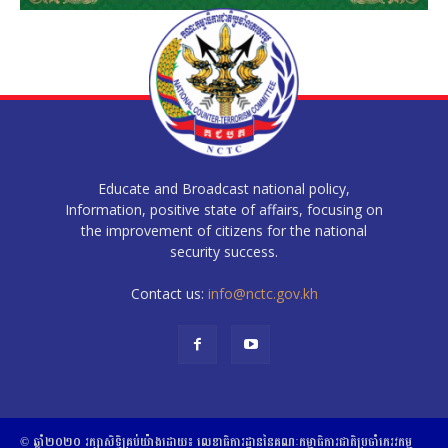
Educate and Broadcast national policy,
Information, positive state of affairs, focusing on
the improvement of citizens for the national
security success.
Contact us:
info@nctc.gov.kh
© ឆ្នាំ២០២០​ ​រក្សាសិទ្ធិ​គ្រប់យ៉ាង​ដោយ​៖​ ​លេខាធិការដ្ឋាននៃគណៈកម្មាធិការជាតិប្រចាំភេរវកម្ម