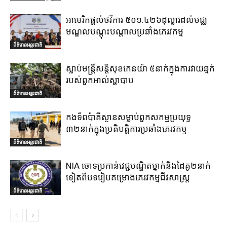
អាមេរិកផ្តល់ថវិការ ៥០១.៤២៦ដុល្លារដល់មជ្ឈ
មណ្ឌលបណ្តុះបណ្តាលប្រឆាំងភេរវកម្ម
ព័ត៌មានអន្តរជាតិ
ស្លាប់មន្ត្រីសន្តិសុខកេនយ៉ា ៥នាក់ក្នុងការវាយឆ្មក់
របស់ពួកអាល់ស្ហាបាប
ព័ត៌មានអន្តរជាតិ
កងទ័ពប៉ាគីស្ថានសម្លាប់ពួកសកម្មប្រយុទ្ធ
៣២នាក់ក្នុងប្រតិបត្តិការប្រឆាំងភេរវកម្ម
ព័ត៌មានអន្តរជាតិ
NIA ចោទប្រកាន់វេជ្ជបណ្ឌិតម្នាក់និងដៃគូ២នាក់
ទៀតពីបទរៀបគម្រោងភេរវកម្មជីវសាស្ត្រ
ព័ត៌មានអន្តរជាតិ