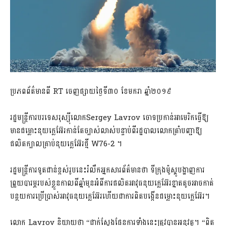
ប្រភពព័ត៌មានពី RT ចេញផ្សាយថ្ងៃទី៣០ ខែមករា ឆ្នាំ២០១៩
រដ្ឋមន្ត្រីការបរទេសរុស្ស៊ីលោកSergey Lavrov ចោទប្រកាន់អាមេរិកធ្វើឱ្យ
មានជម្លោះនុយក្លេអ៊ែរកាន់តែច្បាស់លាស់បន្ទាប់ពីរដ្ឋបាលលោកត្រាំបញ្ជាឱ្យ
ផលិតក្បាលគ្រាប់នុយក្លេអ៊ែរថ្មី W76-2 ។
រដ្ឋមន្ត្រីការទូតជាន់ខ្ពស់រូបនេះរំលឹកអ្នកសារព័ត៌មានថា ទីក្រុងម៉ូស្គូបង្ហាញការ
ព្រួយបារម្ភរបស់ខ្លួនកាលពីឆ្នាំមុនអំពីការផលិតអាវុធនុយក្លេអ៊ែរខ្នាតតូចអាចកាត់
បន្ថយការប្រើប្រាស់អាវុធនុយក្លេអ៊ែរហើយជាការពិតបង្កើនជម្លោះនុយក្លេអ៊ែរ។
លោក Lavrov និយាយថា “ជាក់ស្តែងផែនការទាំងនេះត្រូវបានអនុវត្ត។ “ពិត