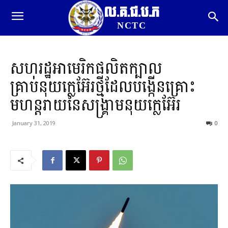
ល.គ.ជ.ប.ភ
NCTC
សហរដ្ឋអាមេរិកផលិតក្បាល
គ្រាប់នុយក្លេអ៊ែរថ្មីដែលបង្កើនគ្រោះ
មហន្តរាយនៃសង្គ្រាមនុយក្លេអ៊ែរ
January 31, 2019
0