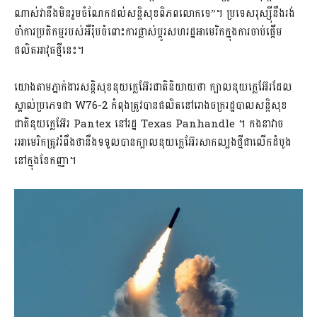
ណាស់វានឹងមិនរួមចំណែកដល់សន្តិសុខពិភពលោកទេ”។ ប្រទេសរុស្ស៊ីនឹងរង់
ចាំការប្រតិកម្មរបស់អឺរ៉ុបចំពោះការផ្លាស់ប្តូរសហរដ្ឋអាមេរិកក្នុងការចាប់ផ្តើម
ផលិតអាវុធថ្មីនេះ។
យោងតាមភ្នាក់ងារសន្តិសុខនុយក្លេអ៊ែរជាតិនិយាយថា ក្បាលនុយក្លេអ៊ែរដែល
ស្គាល់ប្រភេទជា W76-2 កំពុងត្រូវបានផលិតនៅរោងចក្ររដ្ឋបាលសន្តិសុខ
ជាតិនុយក្លេអ៊ែរ Pantex នៅរដ្ឋ Texas Panhandle ។ កងនាវាច
រអាមេរិកត្រូវរំពឹងថានឹងទទួលបានក្បាលនុយក្លេអ៊ែរសាកល្បងថ្មីជាលើកដំបូង
នៅក្នុងខែកញ្ញា។