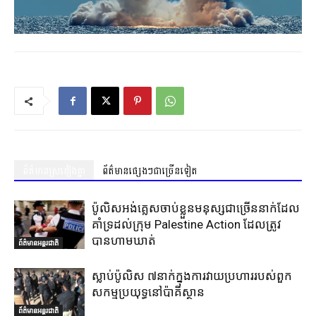
ព័ត៌មានស្រដៀងគ្នា
ព័ត៌មានផ្សេងៗជាច្រើនទៀត
ប៉ូលិសអង់គ្លេសចាប់ខ្លួនមនុស្សជាច្រើននាក់ដែល
គាំទ្រដល់ក្រុម Palestine Action ដែលត្រូវ
បានហាមឃាត់
ព័ត៌មានអន្តរជាតិ
ស្លាប់ប៉ូលិស ៧នាក់ក្នុងការវាយប្រហាររបស់ពួក
សកម្មប្រយុទ្ធនៅប៉ាគីស្ថាន
ព័ត៌មានអន្តរជាតិ