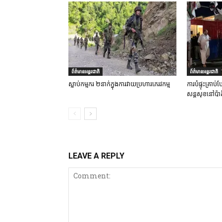
ព័ត៌មានអន្តរជាតិ
ព័ត៌មានអន្តរជាតិ
ស្លាប់កម្មករ ២នាក់ក្នុងការវាយប្រហារភេរវកម្ម
ការបំផ្ទុះគ្រា
សន្តសុខនៅប៉ាគ
LEAVE A REPLY