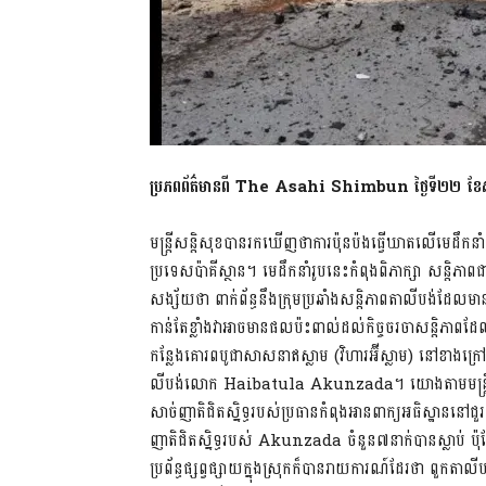
ប្រភពព័ត៌មានពី The Asahi Shimbun ថ្ងៃទី២២ ខែស
មន្ត្រីសន្តិសុខបានរកឃើញថាការប៉ុនប៉ងធ្វើឃាតលើមេដឹក
ប្រទេសប៉ាគីស្ថាន។ មេដឹកនាំរូបនេះកំពុងពិភាក្សា សន្ត
សង្ស័យថា ពាក់ព័ន្ធនឹងក្រុមប្រឆាំងសន្តិភាពតាលីបង់ដែលម
កាន់តែខ្លាំងវាអាចមានផលប៉ះពាល់ដល់កិច្ចចរចាសន្តិភា
កន្លែងគោរពបូជាសាសនាឥស្លាម (វិហារអ៊ីស្លាម) នៅខាងក្
លីបង់លោក Haibatula Akunzada។ យោងតាមមន្រ្តីសន្
សាច់ញាតិជិតស្និទ្ធរបស់ប្រធានកំពុងអានពាក្យអធិស្ឋាន​
ញាតិជិតស្និទ្ធរបស់ Akunzada ចំនួន៧នាក់បានស្លាប់ ប៉ុន
ប្រព័ន្ធផ្សព្វផ្សាយក្នុងស្រុកក៏បានរាយការណ៍ដែរថា ពួកតាលីបង់បា