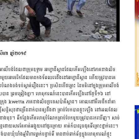
ីហា ឆ្នាំ២០១៩
នាំតាលីបង់ដែលជាក្រុមឧទ្ទាម អាហ្គានីស្ថានដែលកើតឡើងនៅភាគខាងលិច
ិភាពជាមួយអាមេរិកដែលមានកងទ័ពឈរជើងនៅអាហ្គានីស្ថាន ហើយត្រូវបានគេ
ានបំណងចង់ទប់ស្កាត់រឿងនេះ។ ប្រសិនបើជម្លោះ នៃមតិនៅក្នុងក្រុមតាលីបង់
ពដែលបាន ព្រមព្រៀងគ្នា។ ហេតុការណ៍នេះបានកើតឡើងនៅថ្ងៃទី១៦ នៅ
រៅក្រុង kwetta ភាគខាងលិចប្រទេសប៉ាគីស្ថាន។ គោលដៅគឺមេដឹកនាំ​តា
តិសុខជាច្រើននាក់បានឲ្យដឹងថា គ្រាប់បែកបានផ្ទុះឡើង នៅពេលដែល
នៅជួរខាងមុខ។ ពីកន្លែងកើតហេតុបំណែកគ្រាប់បែកមួយត្រូវបានរកឃើញ។ សាច់
្តែដោយសារតែគាត់អង្គុយនៅជួរក្រោយ គាត់ក៏បានរួចផុត​ពីគ្រោះថ្នាក់​នេះ។
នឃុំឃាំង​ឆ្មាំវិហារ​ម្នាក់បន្ទាប់ពី មានជាប់ពាក់ព័ន្ធក្នុងហេតុការណ៍ផ្ទុះ