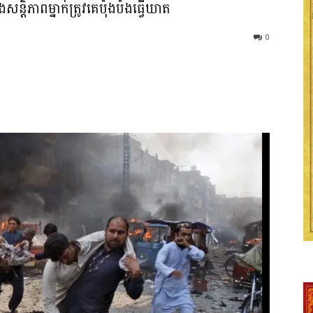
សន្តិភាពម្នាក់ត្រូវគេប៉ុងប៉ងធ្វើឃាត
0