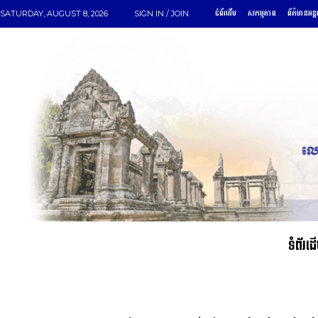
ទំព័រដើម
សកម្មភាព
ព័ត៌មានអន្ត
SATURDAY, AUGUST 8, 2026
SIGN IN / JOIN
ទំព័រដ