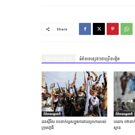
Share
ព័ត៌មានស្រដៀងគ្នា
ព័ត៌មានផ្សេងៗជាច្រើនទៀត
ព័ត៌មានអន្តរជាតិ
ព័ត៌មានអន្តរជាតិ
ជនស៊ីវិល ១១នាក់របួសក្នុងការវាយប្រហាររបស់
ភេរវករ ១២នាក់ស្
ក្រុមហ៊ូធី
ស្ថាន