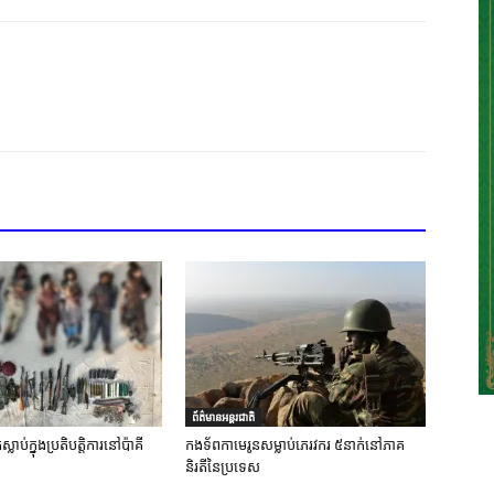
ព័ត៌មានអន្តរជាតិ
លាប់ក្នុងប្រតិបត្តិការនៅប៉ាគី
កងទ័ពកាមេរូនសម្លាប់ភេរវករ ៥នាក់នៅភាគ
និរតីនៃប្រទេស