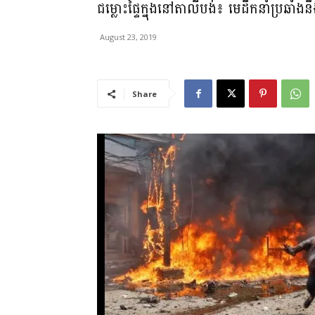
ជម្លោះផ្ទៃក្នុងនៅតាលីបង់៖ មេដឹកនាំប្រឆាំងនឹង
August 23, 2019
Share