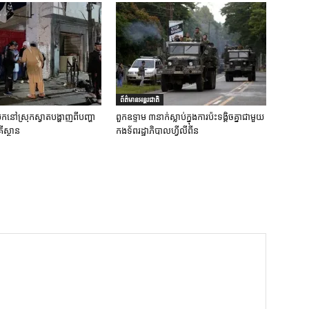
ព័ត៌មានអន្តរជាតិ
ប់បែកនៅស្រុកស្វាតបង្ហាញពីបញ្ហា
ពួកឧទ្ទាម ៣នាក់ស្លាប់ក្នុងការប៉ះទង្គិចគ្នាជាមួយ
ីស្ថាន
កងទ័ពរដ្ឋាភិបាលហ្វីលីពីន