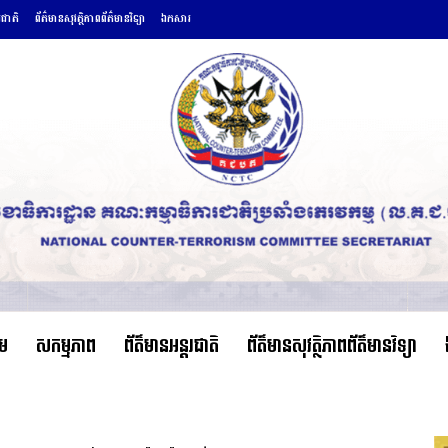
រជាតិ
ព័ត៌មានសុវត្ថិភាពព័ត៌មានវិទ្យា
ឯកសារ
ើម
សកម្មភាព
ព័ត៌មានអន្តរជាតិ
ព័ត៌មានសុវត្ថិភាពព័ត៌មានវិទ្យា