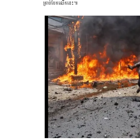
គ្រាប់បែកលើកនេះ៕