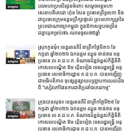
បវរមហាប្រសើរជូនចំពោះ សម្តេចអគ្គមហា
សកម្មភាព
សេនាបតីតេជោ ហ៊ុន សែន ប្រធានព្រឹទ្ធសភា និង
ជាប្រធានក្រុមឧត្តមប្រឹក្សាផ្ទាល់ ព្រះមហាក្សត្រនៃ
ព្រះរាជាណាចក្រកម្ពុជា ក្នុងឱកាសខួបចម្រើន
ជន្មាយុគម្រប់៧៤ ឈានចូល៧៥ឆ្នាំ
ស្រុក​កូនមុំ៖ ខេត្ត​រតនគិរី​ នាព្រឹកថ្ងៃទី៣១​ ខែ
កក្កដា ឆ្នាំ២០២៦ ឯកឧត្តម​ ឈួន ចាន់ថន អនុ
ប្រធាន ល.គ.ជ.ប.ភ. តំណាង​ដ៏ខ្ពង់ខ្ពស់​កិត្តិនីតិ
សកម្មភាព
កោសលបណ្ឌិត​ ឱម​ យ៉ិនទៀង​ ទេសរដ្ឋមន្រ្តី​ អនុ
ប្រធាន​ លេខាធិការ​ដ្ឋាន​ គ.ជ.ប.ភ​. បានអញ្ជើញ
ជាអធិបតីភាព​ ចុះផ្សព្វផ្សាយ​បញ្ជ្រាប​ការ​យល់​ដឹង​
ពី​ “សៀវភៅផែនការជាតិប្រឆាំងភេរវកម្ម”
ក្រុង​បាន​លុង​៖ ខេត្ត​រតនគិរី​ នាព្រឹកថ្ងៃទី២៩ ខែ
កក្កដា ឆ្នាំ២០២៦ ឯកឧត្តម​ ឈួន ចាន់ថន អនុ
ប្រធាន ល.គ.ជ.ប.ភ. តំណាង​ដ៏ខ្ពង់ខ្ពស់​កិត្តិនីតិ
សកម្មភាព
កោសលបណ្ឌិត​ ឱម​ យ៉ិនទៀង​ ទេសរដ្ឋមន្រ្តី​ អនុ
ប្រធាន​ លេខាធិការ​ដ្ឋាន​ គ.ជ.ប.ភ​. បានអញ្ជើញ