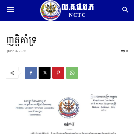
ល.គ.ជ.ប.ភ
NCTC
ញត្តិគាំទ្រ
June 4, 2026
0