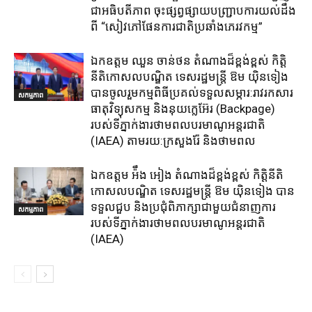
ជាអធិបតីភាព​ ចុះផ្សព្វផ្សាយ​បញ្ជ្រាប​ការ​យល់​ដឹង​
ពី​ “សៀវភៅផែនការជាតិប្រឆាំងភេរវកម្ម”
ឯកឧត្តម ឈួន​ ចាន់ថន​ តំណាងដ៏ខ្ពង់ខ្ពស់ កិត្តិ
នីតិកោសលបណ្ឌិត ទេសរដ្ឋមន្ត្រី ឱម យ៉ិនទៀង
បានចូលរួមកម្មពិធីប្រគល់ទទួលសម្ភារ:​រាវរកសារ
សកម្មភាព
ធាតុវិទ្យុសកម្ម​ និង​នុយក្លេអ៊ែរ​ (Backpage)
របស់ទីភ្នាក់ងារថាមពលបរមាណូអន្តរជាតិ
(IAEA) តាមរយ:ក្រសួងរ៉ែ និងថាមពល​
ឯកឧត្តម អ៉ឹង អៀង តំណាងដ៏ខ្ពង់ខ្ពស់ កិត្តិនីតិ
កោសលបណ្ឌិត ទេសរដ្ឋមន្ត្រី ឱម យ៉ិនទៀង បាន
ទទួលជួប និងប្រជុំពិភាក្សាជាមួយជំនាញការ
សកម្មភាព
របស់ទីភ្នាក់ងារថាមពលបរមាណូអន្តរជាតិ
(IAEA)