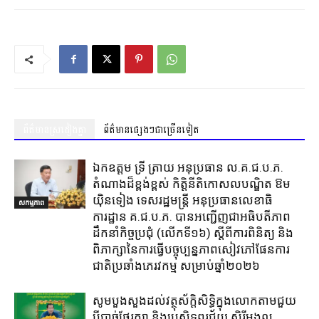
ព័ត៌មានស្រដៀងគ្នា
ព័ត៌មានផ្សេងៗជាច្រើនទៀត
ឯកឧត្តម ទ្រី ត្រាយ អនុប្រធាន ល.គ.ជ.ប.ភ.
តំណាងដ៏ខ្ពង់ខ្ពស់ កិត្តិនីតិកោសលបណ្ឌិត ឱម
យ៉ិនទៀង ទេសរដ្ឋមន្ត្រី អនុប្រធានលេខាធិ
សកម្មភាព
ការដ្ឋាន គ.ជ.ប.ភ. បានអញ្ជើញជាអធិបតីភាព
ដឹកនាំកិច្ចប្រជុំ (លេីកទី១៦) ស្តីពីការពិនិត្យ​ និង
ពិភាក្សានៃការធ្វេីបច្ចុប្បន្នភាពសៀវភៅផែនការ
ជាតិប្រឆាំងភេរវកម្ម​ សម្រាប់ឆ្នាំ២០២៦​
សូមបួងសួងដល់វត្ថុស័ក្តិសិទ្ធិក្នុងលោកតាមជួយ
បីបាច់ថែរក្សា និងប្រសិទ្ធពរជ័យ សិរីមង្គល