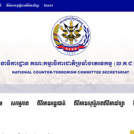
តិ
ព័ត៌មានសុវត្ថិភាពព័ត៌មានវិទ្យា
ឯកសារ
ើម
សកម្មភាព
ព័ត៌មានអន្តរជាតិ
ព័ត៌មានសុវត្ថិភាពព័ត៌មានវិទ្យា