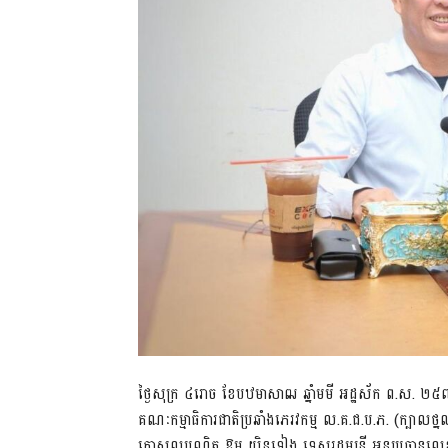
ថ្ងៃសុក្រ​ ៤រោច ខែបឋមាសាឍ ឆ្នាំមមី អដ្ឋស័ក ព.ស. ២៥៧០ 
គណៈកម្មាធិការជាតិប្រឆាំងភេរវកម្ម ល.គ.ជ.ប.ភ. (ក្បាលថ្នល់)
កោសលបណ្ឌិត ឱម យ៉ិនទៀង ទេសរដ្ឋមន្ត្រី អនុប្រធានលេខាធិ