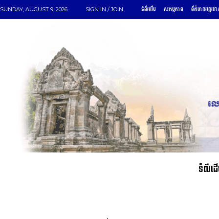
ទំព័រដើម
សកម្មភាព
ព័ត៌មានអន្តរជា
SUNDAY, AUGUST 9, 2026
SIGN IN / JOIN
ទំព័រដ