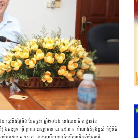
ត្រូវនឹងថ្ងៃទី3​ ខែកក្កដា​ ឆ្នាំ២០២៦ នៅលេខាធិការដ្ឋាននៃ
 ឯកឧត្តម ទ្រី ត្រាយ អនុប្រធាន ល.គ.ជ.ប.ភ. តំណាងដ៏ខ្ពង់ខ្ពស់ កិត្តិនីតិ
ការដ្ឋាន គ.ជ.ប.ភ. បានអញ្ជើញជាអធិបតីភាពដឹកនាំកិច្ចប្រជុំ