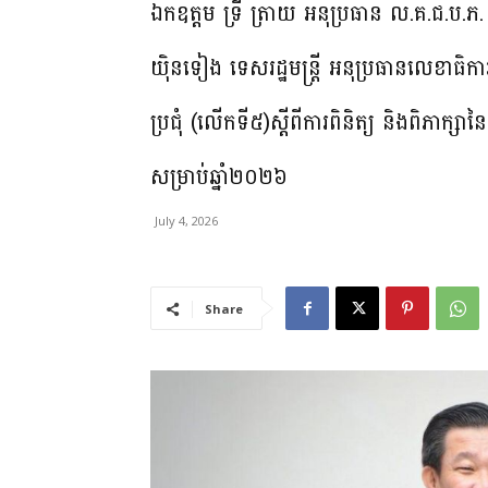
ឯកឧត្តម ទ្រី ត្រាយ អនុប្រធាន ល.គ.ជ.ប.ភ. 
យ៉ិនទៀង ទេសរដ្ឋមន្ត្រី អនុប្រធានលេខាធិកា
ប្រជុំ (លេីកទី៥)ស្តីពីការពិនិត្យ​ និងពិភាក្សា
សម្រាប់ឆ្នាំ២០២៦​
July 4, 2026
Share