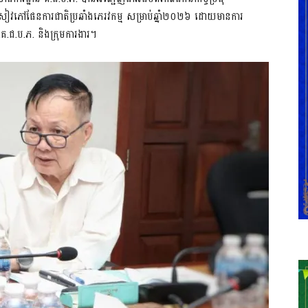
ន្នភាពសៀវភៅផែនការជាតិប្រឆាំងភេរវកម្ម​ សម្រាប់ឆ្នាំ២០២៦​ ដោយមានការ
គ.ជ.ប.ភ. និងក្រុមការងារ។