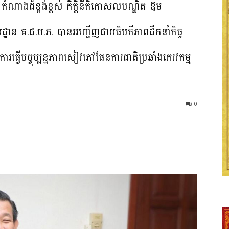
តំណាងដ៏ខ្ពង់ខ្ពស់ កិត្តិនីតិកោសលបណ្ឌិត ឱម
រដ្ឋាន គ.ជ.ប.ភ. បានអញ្ជើញជាអធិបតីភាពដឹកនាំកិច្ច
នៃការធ្វេីបច្ចុប្បន្នភាពសៀវភៅផែនការជាតិប្រឆាំងភេរវកម្ម​
0