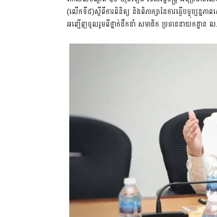
(លេីកទី៥)ស្តីពីការពិនិត្យ​ និងពិភាក្សានៃការធ្វេីបច្ចុប្ប
អញ្ជើញចូលរួមពីថ្នាក់ដឹកនាំ សមាជិក ប្រធាននាយកដ្ឋាន ល.