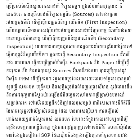
ប្រើប្រាស់ម៉ាស៊ីនស្ពាយរកសារជាតិ វិទ្យុសកម្ម។ ក្នុងលំហាត់អនុវត្តនោះ គឺ
លគជបភ បានប្រើសារជាតិវិទ្យុសកម្មពិត (Sources) នៅខាងក្រោម
រថយន្តកុងទីន័រ ដើម្បីធ្វើការត្រួតពិនិត្យ លើកទី១ (First Inspection)
ហើយក្រោយពីមានការសង្ស័យថារថយន្តមានសារជាតិវិទ្យុសកម្ម គឺភាគីខាងគយ
បានបញ្ជូនព័ត៌មានបន្ត ដើម្បីធ្វើការត្រួតពិនិត្យជាលើកទី២ (Secondary
Inspection) ដោយមានការចូលរួមសហការក្នុងការនាំរថយន្តដែលង្ស័យទៅ
ធ្វើការត្រួពិនិត្យលើកទី២។ ក្នុងការធ្វើ Secondary Inspection គឺភាគី
ខាង លគជបភ ធ្វើការប្រើប្រាស់ម៉ាស៊ីន Backpack និង Pager ដើម្បីធ្វើ
ការរុករក នឹង កំណត់បាននូវ Sources រីឯភាគីខាងគយ បានប្រើប្រាស់នូវ
ម៉ាស៊ីន PRM ដើម្បីរុករក។ វគ្គសមយុទ្ធដែលមានរយៈពេល១ថ្ងៃនេះបានផ្តល់
ឲ្យមន្រ្តី លគជបភ មន្រ្តីគយ និងសន្តិសុខកំពង់ផែក្រុងព្រះសីហនុ នូវចំណេះដឹង
និងការអនុវត្តជាក់ស្តែងយ៉ាងច្រើនអំពីបច្ចេកទេសនៃការប្រើប្រាស់ឧបករណ៏
សម្រាប់រាវរក ទៅលើរថយនុ្តដឹកទំនិញដែលខុសច្បាប់ ជាពិសេសនោះគឺនិតិវិធី
នៃការអនុវត្តទៅលើម្ចាស់រថយន្ត ដែល មានការសង្ស័យ។ ការបង្កើតលំ
ហាត់សមយុទ្ធជាក់ស្តែងរបស់ លគជបភ បែបនេះគឺក្នុងគោលដៅចម្បងដើម្បី
ពង្រឹងសមត្ថភាពមន្ត្រីជំនាញ ក្នុងការអនុវត្តឲ្យត្រូវទៅតាមនិតិវិធី សេនារីយ៉ូដែល
មានចែងក្នុងសៀវភៅ SOP ដែលរៀបចំចងក្រងឡើងក្រោមកិច្ចសហការរវាង​