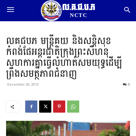
ល.គ.ជ.ប.ភ
NCTC
លគជបភ មន្រ្តីគយ និងសន្តិសុខ
កំពង់ផែអន្តរជាតិក្រុងព្រះសីហនុ
សហការគ្នាធ្វើលំហាត់សមយុទ្ធដើម្បី
ព្រឹងសមត្ថភាពជំនាញ
December 20, 2013
0