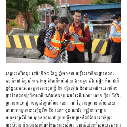
ខេត្តព្រះសីហនុ៖ នៅថ្ងៃទី១៨ ខែធ្នូ ឆ្នាំ២០១៣ មន្រ្តីលេខាធិការដ្ឋានគណៈ
កម្មាធិកាជាតិប្រឆាំងភេរវកម្ម ដែលដឹកនាំដោយ ឯកឧត្តម អ៊ឹង អៀង តំណាងដ៏
ខ្ពង់ខ្ពស់របស់ឯកឧត្តមទេសរដ្ឋមន្ត្រី ឱម យ៉ិនទៀង និងជាសមាជិកលេខាធិការ
ដ្ឋាននៃគណកម្មាធិការជាតិប្រឆាំងភេរវកម្ម អបដំណើរដោយ លោក ប៉ឹល ច័ន្ទវីរៈ
ប្រធាននាយកដ្ឋានបច្ចេកវិទ្យាព័ត៌មាន លោក ពៅ វិទូ អនុប្រធានការិយាល័យ
ការពារហេដ្ឋារចនាសម្ព័ន្ធទី២ និង លោក ងួន ណារិទ្ធ មន្រ្តីនាយកដ្ឋាន
បច្ចេកវិទ្យាព័ត៌មាន បានសហការជាមួយមន្រ្តីគយច្រកកំពង់ផែអន្តរជាតិក្រុង
ព្រះសីហនុ និងសន្តិសុខកំពុងផែក្រុងព្រះសីហនុ បានធ្វើលំហាត់សមយុទ្ធក្នុងការ