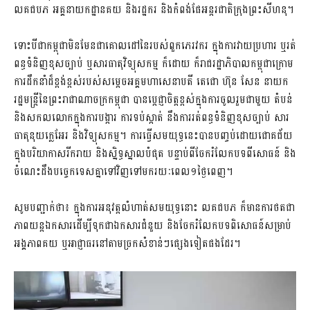
លគជបភ អគ្គនាយកដ្ឋានគយ និងរដ្ឋករ និងកំពង់ផែអន្តរជាតិក្រុងព្រះសីហនុ។
ទោះបីជាកម្ពុជាមិនមែនជាគោលដៅនៃរបស់ពួកភេរវករ ក្នុងការវាយប្រហារ ឬរត់
ពន្ធទំនិញខុសច្បាប់ ឬសារធាតុវិទ្យុសកម្ម ក៏ដោយ ក៏រាជរដ្ឋាភិបាលកម្ពុជាក្រោម
ការដឹកនាំដ៏ខ្ពង់ខ្ពស់របស់សម្តេចអគ្គមហាសេនាបតី តេជោ ហ៊ុន សែន នាយក
រដ្ឋមន្រ្តីនៃព្រះរាជាណាចក្រកម្ពុជា បានប្តេជ្ញាចិត្តខ្ពស់ក្នុងការចូលរួមជាមួយ តំបន់
និងសកលលោកក្នុងការបង្ការ ការទប់ស្កាត់ នឹងការរត់ពន្ធទំនិញខុសច្បាប់ សារ
ធាតុនុយក្លេអែរ និងវិទ្យុសកម្ម។ ការធ្វើសមយុទ្ធនេះបានបញ្ចប់ដោយជោគជ័យ
ក្នុងបរិយាកាសរីករាយ និងស្និទ្ធស្នាលបំផុត បន្ទាប់ពីចែករំលែកបទពីសោធន៍ និង
ចំណេះដឹងបចេ្ចកទេសគ្នាទៅវិញទៅមករយៈពេល១ថ្ងៃពេញ។
សូមបញ្ជាក់ថា៖ ក្នុងការអនុវត្តលំហាត់សមយុទ្ធនោះ លគជបភ ក៏មានការថតជា
ភាពយន្តឯកសារដើម្បីទុកជាឯកសារជំនួយ និងចែករំលែកបទពិសោធន៍សម្រាប់
អង្គភាពគយ ឬអាជ្ញាធរនៅតាមច្រកសំខាន់ៗផ្សេងទៀតផងដែរ។