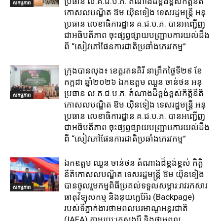
ប្រធាន ល.គ.ជ.ប.ភ. តំណាង​ដ៏ខ្ពង់ខ្ពស់​កិត្តិនីតិ
សកម្មភាព
កោសលបណ្ឌិត​ ឱម​ យ៉ិនទៀង​ ទេសរដ្ឋមន្រ្តី​ អនុ
ប្រធាន​ លេខាធិការ​ដ្ឋាន​ គ.ជ.ប.ភ​. បានអញ្ជើញ
ជាអធិបតីភាព​ ចុះផ្សព្វផ្សាយ​បញ្ជ្រាប​ការ​យល់​ដឹង​
ពី​ “សៀវភៅផែនការជាតិប្រឆាំងភេរវកម្ម”
ក្រុង​បាន​លុង​៖ ខេត្ត​រតនគិរី​ នាព្រឹកថ្ងៃទី២៩ ខែ
កក្កដា ឆ្នាំ២០២៦ ឯកឧត្តម​ ឈួន ចាន់ថន អនុ
ប្រធាន ល.គ.ជ.ប.ភ. តំណាង​ដ៏ខ្ពង់ខ្ពស់​កិត្តិនីតិ
សកម្មភាព
កោសលបណ្ឌិត​ ឱម​ យ៉ិនទៀង​ ទេសរដ្ឋមន្រ្តី​ អនុ
ប្រធាន​ លេខាធិការ​ដ្ឋាន​ គ.ជ.ប.ភ​. បានអញ្ជើញ
ជាអធិបតីភាព​ ចុះផ្សព្វផ្សាយ​បញ្ជ្រាប​ការ​យល់​ដឹង​
ពី​ “សៀវភៅផែនការជាតិប្រឆាំងភេរវកម្ម”
ឯកឧត្តម ឈួន​ ចាន់ថន​ តំណាងដ៏ខ្ពង់ខ្ពស់ កិត្តិ
នីតិកោសលបណ្ឌិត ទេសរដ្ឋមន្ត្រី ឱម យ៉ិនទៀង
បានចូលរួមកម្មពិធីប្រគល់ទទួលសម្ភារ:​រាវរកសារ
សកម្មភាព
ធាតុវិទ្យុសកម្ម​ និង​នុយក្លេអ៊ែរ​ (Backpage)
របស់ទីភ្នាក់ងារថាមពលបរមាណូអន្តរជាតិ
(IAEA) តាមរយ:ក្រសួងរ៉ែ និងថាមពល​