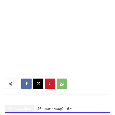
ព័ត៌មានស្រដៀងគ្នា
ព័ត៌មានផ្សេងៗជាច្រើនទៀត