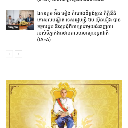
ឯកឧត្តម អ៉ឹង អៀង តំណាងដ៏ខ្ពង់ខ្ពស់ កិត្តិនីតិ
កោសលបណ្ឌិត ទេសរដ្ឋមន្ត្រី ឱម យ៉ិនទៀង បាន
ទទួលជួប និងប្រជុំពិភាក្សាជាមួយជំនាញការ
សកម្មភាព
របស់ទីភ្នាក់ងារថាមពលបរមាណូអន្តរជាតិ
(IAEA)