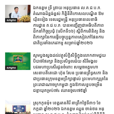
ឯកឧត្តម ទ្រី ត្រាយ អនុប្រធាន ល.គ.ជ.ប.ភ.
តំណាងដ៏ខ្ពង់ខ្ពស់ កិត្តិនីតិកោសលបណ្ឌិត ឱម
យ៉ិនទៀង ទេសរដ្ឋមន្ត្រី អនុប្រធានលេខាធិ
សកម្មភាព
ការដ្ឋាន គ.ជ.ប.ភ. បានអញ្ជើញជាអធិបតីភាព
ដឹកនាំកិច្ចប្រជុំ (លេីកទី១៦) ស្តីពីការពិនិត្យ​ និង
ពិភាក្សានៃការធ្វេីបច្ចុប្បន្នភាពសៀវភៅផែនការ
ជាតិប្រឆាំងភេរវកម្ម​ សម្រាប់ឆ្នាំ២០២៦​
សូមបួងសួងដល់វត្ថុស័ក្តិសិទ្ធិក្នុងលោកតាមជួយ
បីបាច់ថែរក្សា និងប្រសិទ្ធពរជ័យ សិរីមង្គល
បវរមហាប្រសើរជូនចំពោះ សម្តេចអគ្គមហា
សកម្មភាព
សេនាបតីតេជោ ហ៊ុន សែន ប្រធានព្រឹទ្ធសភា និង
ជាប្រធានក្រុមឧត្តមប្រឹក្សាផ្ទាល់ ព្រះមហាក្សត្រនៃ
ព្រះរាជាណាចក្រកម្ពុជា ក្នុងឱកាសខួបចម្រើន
ជន្មាយុគម្រប់៧៤ ឈានចូល៧៥ឆ្នាំ
ស្រុក​កូនមុំ៖ ខេត្ត​រតនគិរី​ នាព្រឹកថ្ងៃទី៣១​ ខែ
កក្កដា ឆ្នាំ២០២៦ ឯកឧត្តម​ ឈួន ចាន់ថន អនុ