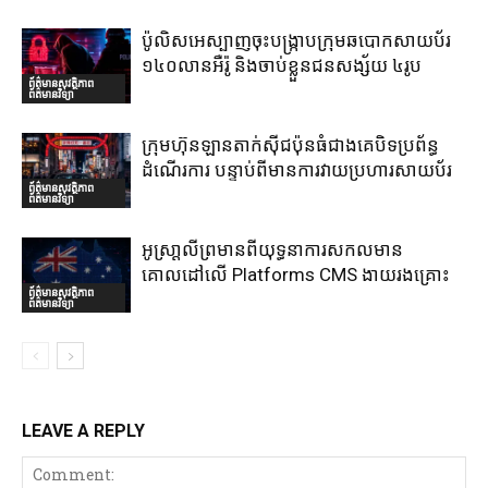
ប៉ូលិសអេស្បាញចុះបង្រ្កាបក្រុមឆបោកសាយប័រ
១៤០លានអឺរ៉ូ និងចាប់ខ្លួនជនសង្ស័យ ៤រូប
ព័ត៌មានសុវត្ថិភាព
ព័ត៌មានវិទ្យា
ក្រុមហ៊ុនឡានតាក់ស៊ីជប៉ុនធំជាងគេបិទប្រព័ន្ធ
ដំណើរការ បន្ទាប់ពីមានការវាយប្រហារសាយប័រ
ព័ត៌មានសុវត្ថិភាព
ព័ត៌មានវិទ្យា
អូស្រា្តលីព្រមានពីយុទ្ធនាការសកលមាន
គោលដៅលើ Platforms CMS ងាយរងគ្រោះ
ព័ត៌មានសុវត្ថិភាព
ព័ត៌មានវិទ្យា
LEAVE A REPLY