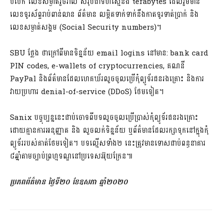
បំបែក លេខ​សម្ងាត់​រួចរាល់ សរុប​ជា​ទំហំ​ស្មើនឹង terabytes ដែល​រួមមាន​
លេខ​ទូរស័ព្ទ​រាប់ពាន់​លាន ព័ត៌មាន លម្អិត​ទាក់​ទាក់​នឹង​កាត​ទូរ​ទាត់​ប្រាក់ និង
លេខ​សម្ងាត់​សង្គម (Social Security numbers)។
SBU ថ្លែង ថា​ក្រៅពី​មាន​ទិន្នន័យ email logins នៅមាន: bank card
PIN codes, e-wallets of cryptocurrencies, គណនី
PayPal និង​ព័ត៌មាន​ដែល​ហេ​គ​ឃ័​រ​លួច​ចូល​ប្រើ​កុំព្យូទ័រ​ជនរងគ្រោះ និង​ការ
វាយប្រហារ denial-of-service (DDoS) ថែមទៀត។
Sanix បច្ចុប្បន្ននេះ​ជាប់ចោទ​ពីបទ​លួច​ចូល​ប្រើប្រាស់​កុំព្យូទ័រ​ជនរងគ្រោះ​
ដោយ​គ្មាន​ការអនុញ្ញាត និង លួច​លក់​ទិន្នន័យ ឬ​ព័ត៌មាន​ដែល​រក្សាទុក​នៅក្នុង​កុំ
ព្យូទ័រ​របស់គាត់​ថែមទៀត។ បទល្មើស​ទាំង២ នេះ​ត្រូវ​មានទោស​ជាប់ពន្ធនាគារ
៨ឆ្នាំ​តាមច្បាប់​ព្រហ្មទណ្ឌ​នៅ​ប្រទេស​អ៊ុយ​ក្រែ​ន៕
ប្រភពព័ត៌មាន ថ្ងៃទី២០ ខែឧសភា ឆ្នាំ២០២០