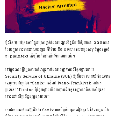
ប៉ូលិស​អ៊ុយ​ក្រែ​ន​ចាប់ខ្លួន​បុរស​ម្នាក់​ដែល​បង្ហោះ​ទិន្នន័យ​ដ៏​ធំ​រួមមាន: ៧៧៣លាន​
ដែល​ក្នុងនោះ​មាន​អា​សយ​ដា្ឋ​ន អ៊ី​ម៉ែ​ល និង ២១លាន​លេខ​កូដ​សម្ងាត់​ក្នុង​ទម្រង់​
ជា plaintext ដើម្បី​លក់​នៅលើ​វេទិកា​ហេ​គ​ឃ័​រ។
នៅក្នុង​សេចក្តីថ្លែងការណ៍​ជា​ផ្លូវ​ការដែល​ចេញ​កាលពី​ថ្ងៃ​អង្គារ​ដោយ
Security Service of Ukraine (SUB) ឱ្យដឹងថា ហេ​គ​ឃ័​រ​ដែលមាន​
ឈ្មោះ​ហៅ​ក្រៅ​ថា “Sanix” រស់នៅ Ivano-Frankivsk នៅក្នុង​
ប្រទេស Ukraine ប៉ុន្តែ​អាជ្ញាធរ​មិន​បញ្ជាក់​ពី​អត្តសញ្ញាណ​ពិត​របស់​បុរស​
នោះ​នៅលើ​ប្រព័ន្ធ​ផ្សព្វផ្សាយ​ទេ។
យោងតាម​អាជ្ញាធរ​ឱ្យដឹងថា Sanix មាន​ទិន្នន័យ​ស្រដៀង​គ្នា ៦ដែល​លួច និង​