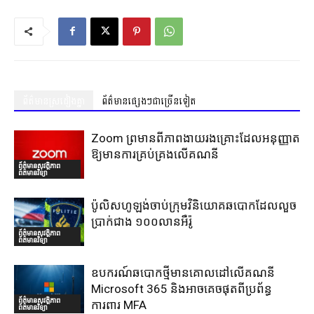
ព័ត៌មានស្រដៀងគ្នា
ព័ត៌មានផ្សេងៗជាច្រើនទៀត
Zoom ព្រមានពីភាពងាយរងគ្រោះដែលអនុញ្ញាត
ឱ្យមានការគ្រប់គ្រងលើគណនី
ព័ត៌មានសុវត្ថិភាព
ព័ត៌មានវិទ្យា
ប៉ូលិសហូឡង់ចាប់ក្រុមវិនិយោគឆបោកដែលលួច
ប្រាក់ជាង ១០០លានអឺរ៉ូ
ព័ត៌មានសុវត្ថិភាព
ព័ត៌មានវិទ្យា
ឧបករណ៍ឆបោកថ្មីមានគោលដៅលើគណនី
Microsoft 365 និងអាចគេចផុតពីប្រព័ន្ធ
ព័ត៌មានសុវត្ថិភាព
ការពារ MFA
ព័ត៌មានវិទ្យា