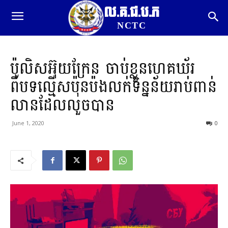
ល.គ.ជ.ប.ភ
NCTC
ប៉ូលិស​អ៊ុយ​ក្រែ​ន ចាប់ខ្លួន​ហេ​គ​ឃ័​រ​
ពីបទ​ល្មើស​ប៉ុនប៉ង​លក់​ទិន្នន័យ​រាប់ពាន់​
លាន​ដែល​លួចបាន
June 1, 2020
0