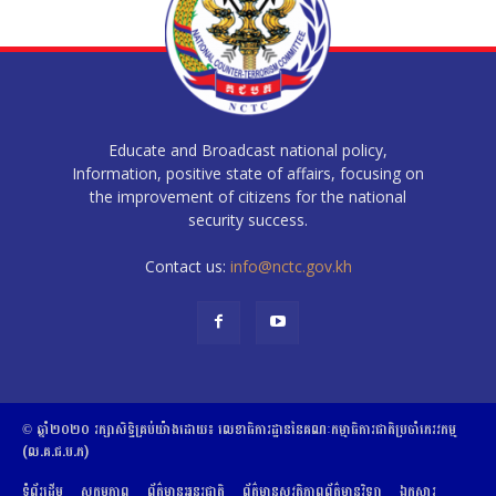
Educate and Broadcast national policy,
Information, positive state of affairs, focusing on
the improvement of citizens for the national
security success.
Contact us:
info@nctc.gov.kh
© ឆ្នាំ២០២០​ ​រក្សាសិទ្ធិ​គ្រប់យ៉ាង​ដោយ​៖​ ​លេខាធិការដ្ឋាននៃគណៈកម្មាធិការជាតិប្រចាំភេរវកម្ម
(ល.គ.ជ.ប.ភ)
ទំព័រដើម
សកម្មភាព
ព័ត៌មានអន្តរជាតិ
ព័ត៌មានសុវត្ថិភាពព័ត៌មានវិទ្យា
ឯកសារ