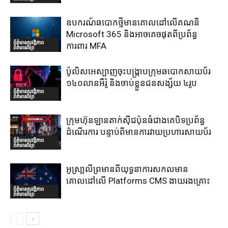
ឧបករណ៍ឆបោកថ្មីមានគោលដៅលើគណនី
Microsoft 365 និងអាចគេចផុតពីប្រព័ន្ធ
ព័ត៌មានសុវត្ថិភាព
ការពារ MFA
ព័ត៌មានវិទ្យា
ប៉ូលិសអេស្បាញចុះបង្រ្កាបក្រុមឆបោកសាយប័រ
១៤០លានអឺរ៉ូ និងចាប់ខ្លួនជនសង្ស័យ ៤រូប
ព័ត៌មានសុវត្ថិភាព
ព័ត៌មានវិទ្យា
ក្រុមហ៊ុនឡានតាក់ស៊ីជប៉ុនធំជាងគេបិទប្រព័ន្ធ
ដំណើរការ បន្ទាប់ពីមានការវាយប្រហារសាយប័រ
ព័ត៌មានសុវត្ថិភាព
ព័ត៌មានវិទ្យា
អូស្រា្តលីព្រមានពីយុទ្ធនាការសកលមាន
គោលដៅលើ Platforms CMS ងាយរងគ្រោះ
ព័ត៌មានសុវត្ថិភាព
ព័ត៌មានវិទ្យា