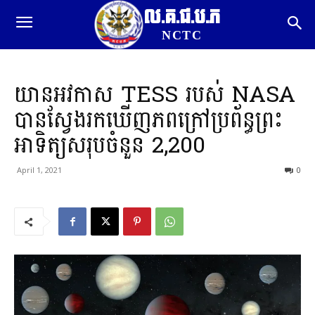
ល.គ.ជ.ប.ភ
NCTC
យានអវកាស TESS របស់ NASA
បានស្វែងរកឃើញភពក្រៅប្រព័ន្ធព្រះ
អាទិត្យសរុបចំនួន 2,200
April 1, 2021
0