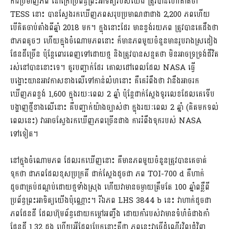
ការប្រមាញ់ភព នៅក្រៅប្រព័ន្ធព្រះអាទិត្យរបស់យើង ត្រូវបានហៅគាត់ថា
TESS នោះ បានស្វែងរកឃើញភពសរុបប្រមាណជាជាង 2,200 ភពហើយ
បើគិតចាប់តាំងពីឆ្នាំ 2018 មក។ ក្នុងនោះដែរ មានខ្ទង់រយភព ត្រូវបានគេដឹងថា
ជាភពតូចៗ ហើយក្នុងចំណោមភពនោះ ក៏មានភពមួយចំនួនមានរូបរាងស្រដៀង
ផែនដីច្រើន ប៉ុន្តែពោរពេញទៅដោយថ្ម និងត្រូវបានសន្មតថា មិនអាចទ្រទ្រង់ជីវិត
រស់នៅបាននោះទេ។ គួរបញ្ជាក់ដែរ គោលដៅពេលដែល NASA ធ្វើ
បង្ហោះយានអាវកាសខាងលើទៅកាន់លំហនោះ គឺគេរំពឹងថា វានឹងអាចរក
ឃើញភពខ្ទង់ 1,600 ក្នុងរយៈពេល 2 ឆ្នាំ ប៉ុន្តែជាក់ស្ដែងទូរលេខដែលគេទើប
បង្ហាញថ្មីខាងលើនោះ គឺបញ្ជាក់យ៉ាងច្បាស់ថា ក្នុងរយៈពេល 2 ឆ្នាំ (គិតមកទល់
ពេលនេះ) វាអាចស្វែងរកឃើញភពច្រើនជាង ការរំពឹងទុករបស់ NASA
ទៅទៀត។
នៅក្នុងចំណោមភព ដែលរកឃើញនោះ គឺមានភពមួយចំនួនត្រូវបានគេចាត់
ទុកថា ជាភពដែលខុសប្រក្រតី ជាក់ស្ដែងដូចជា ភព TOI-700 d គឺហាក់
ដូចជាគ្រប់ដណ្ដប់ដោយថ្មទាំងស្រុង ហើយវាមានចម្ងាយត្រឹមតែ 100 ឆ្នាំពន្លឺពី
ប្រព័ន្ធព្រះអាទិត្យយើងប៉ុណ្ណោះ។ រីឯភព LHS 3844 b នេះ វាហាក់ដូចជា
ភពផែនដី ដែលហ៊ុមព័ន្ធដោយកម្តៅអញ្ចឹង ដោយកាំរបស់វាមានទំហំធំជាងកាំ
ផែនដី 1.32 ដង ហើយអ្វីដែលប្លែកនោះគឺថា ភពនេះវាធ្វើដំណើរវិលជុំវិញ