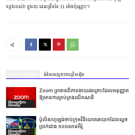
គន្លងរបស់វា ក្នុងរយៈពេលត្រឹមតែ 11 ម៉ោងប៉ុណ្ណោះ។
ព័ត៌មានស្រដៀងគ្នា
ព័ត៌មានផ្សេងៗជាច្រើនទៀត
Zoom ព្រមានពីភាពងាយរងគ្រោះដែលអនុញ្ញាត
ឱ្យមានការគ្រប់គ្រងលើគណនី
ព័ត៌មានសុវត្ថិភាព
ព័ត៌មានវិទ្យា
ប៉ូលិសហូឡង់ចាប់ក្រុមវិនិយោគឆបោកដែលលួច
ប្រាក់ជាង ១០០លានអឺរ៉ូ
ព័ត៌មានសុវត្ថិភាព
ព័ត៌មានវិទ្យា