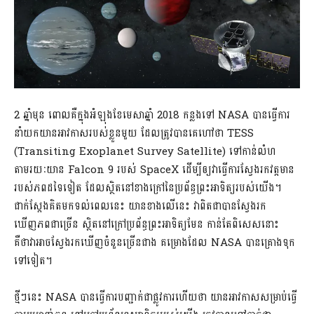
2 ឆ្នាំមុន ពោលគឺក្នុងអំឡុងខែមេសាឆ្នាំ 2018 កន្លងទៅ NASA បានធ្វើការ
នាំយកយានអាវកាសរបស់ខ្លួនមួយ ដែលត្រូវបានគេហៅថា TESS
(Transiting Exoplanet Survey Satellite) ទៅកាន់លំហ
តាមរយៈយាន Falcon 9 របស់ SpaceX ដើម្បីឲ្យវាធ្វើការស្វែងរកវត្តមាន
របស់ភពដទៃទៀត ដែលស្ថិតនៅខាងក្រៅនៃប្រព័ន្ធព្រះអាទិត្យរបស់យើង។
ជាក់ស្ដែងគិតមកទល់ពេលនេះ យានខាងលើនេះ វាពិតជាបានស្វែងរក
ឃើញភពជាច្រើន ស្ថិតនៅក្រៅប្រព័ន្ធព្រះអាទិត្យមែន កាន់តែពិសេសនោះ
គឺថាវាអាចស្វែងរកឃើញចំនួនច្រើនជាង គម្រោងដែល NASA បានគ្រោងទុក
ទៅទៀត។
ថ្មីៗនេះ NASA បានធ្វើការបញ្ជាក់ជាផ្លូវការហើយថា យានអាវកាសសម្រាប់ធ្វើ