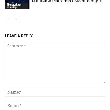
គោលដៅលើ Platforms CMS ងាយរងគ្រោះ
ព័ត៌មានសុវត្ថិភាព
ព័ត៌មានវិទ្យា
LEAVE A REPLY