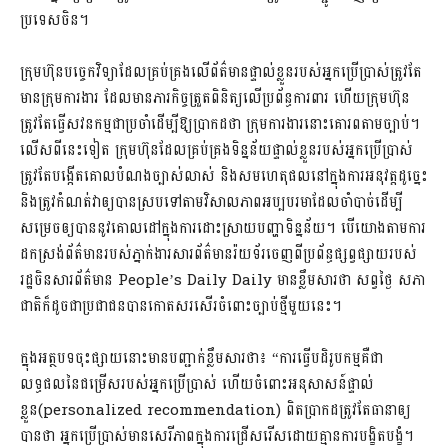
ប្រទេសចិន។
ក្រុមហ៊ុនបច្ចេកវិទ្យាដែលគ្រប់គ្រងលើព័ត៌មានផ្ទាល់ខ្លួនរបស់អ្នកប្រើប្រាស់ត្រូវតែ
មានក្រុមការងារ ដែលមានភារកិច្ចត្រួតពិនិត្យលើប្រព័ន្ធការពារ ហើយក្រុមហ៊ុន
ត្រូវតែធ្វើសវនកម្មជាប្រចាំដើម្បីឱ្យប្រាកដថា ក្រុមការងារនោះគោរពតាមច្បាប់។
លើសពីនេះទៀត ក្រុមហ៊ុនដែលគ្រប់គ្រងទិន្នន័យផ្ទាល់ខ្លួនរបស់អ្នកប្រើប្រាស់
ត្រូវតែបង្កើតគោលបំណងច្បាស់លាស់ និងសមហេតុផលនៅក្នុងការអនុវត្តដូច្នេះ
និងត្រូវកំណត់វាឲ្យបានស្របទៅតាមវិសាលភាពអប្បបរមាដែលចាំបាច់ដើម្បី
សម្រេចឲ្យបាននូវគោលដៅក្នុងការដោះស្រាយបញ្ហាទិន្នន័យ។ បើយោងតាមការ
ដកស្រង់ព័ត៌មានរបស់ភ្នាក់ងារសារព័ត៌មានរ៉យទ័រចេញពីប្រព័ន្ធផ្សព្វផ្សាយរបស់
រដ្ឋចិនសារព័ត៌មាន People’s Daily Daily មានខ្លឹមសារថា សព្វថ្ងៃ សភា
ជាតិក៏ដូចជាប្រជាជនបានកោតសរសើរចំពោះច្បាប់ថ្មីមួយនេះ។
ក្នុងអត្ថបទចុះផ្សាយនោះមានបញ្ជាក់ខ្លឹមសារថា៖ “ការធ្វើបដិរូបកម្មគឺជា
លទ្ធផលនៃជម្រើសរបស់អ្នកប្រើប្រាស់ ហើយចំពោះអនុសាសន៍ផ្ទាល់
ខ្លួន(personalized recommendation) ពិតប្រាកដត្រូវតែធានាឲ្យ
បានថា ​អ្នកប្រើប្រាស់មានសេរីភាពក្នុងការជ្រើសរើសដោយគ្មានការបង្ខិតបង្ខំ។