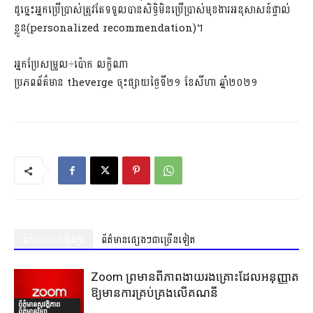
ដូច្នេះអ្នកប្រើប្រាស់ត្រូវតែទទួលបានសិទ្ធិមិនប្រើប្រាស់មុខងារអនុសាសន៍ផ្ទាល់
ខ្លួន(personalized recommendation)។
អ្នកប្រែសម្រួល÷ប៉ោក លក្ខិណា
ប្រភពព័ត៌មាន theverge ចុះផ្សាយថ្ងៃទី២១ ខែសីហា ឆ្នាំ២០២១
ព័ត៌មានស្រដៀងគ្នា
ព័ត៌មានផ្សេងៗជាច្រើនទៀត
Zoom ព្រមានពីភាពងាយរងគ្រោះដែលអនុញ្ញាត
ឱ្យមានការគ្រប់គ្រងលើគណនី
ព័ត៌មានសុវត្ថិភាព
ព័ត៌មានវិទ្យា