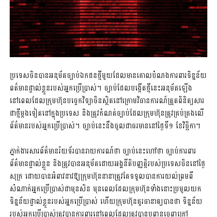
ប្រទេសចិនបានអនុម័តច្បាប់ឯកជនថ្មីមួយដែលមានគោលបំណងការពារទិន្នន័យ
ពត៌មានផ្ទាល់ខ្លួនរបស់អ្នកប្រើប្រាស់។ ច្បាប់ដែលបង្កើតថ្មីនេះអនុម័តឡើង
នៅពេលដែលក្រុមហ៊ុនបច្ចេកវិទ្យាចិនស្ថិតនៅក្រោមវិធានការណ៍ត្រួតពិនិត្យសារ
ជាថ្មីម្ដងទៀតនៅក្នុងប្រទេស និងត្រូវកំណត់ច្បាប់ដែលក្រុមហ៊ុនត្រូវគ្រប់គ្រងលើ
ព័ត៌មានរបស់អ្នកប្រើប្រាស់។ ច្បាប់នេះនឹងចូលជាធរមាននៅថ្ងៃទី១ ខែវិច្ឆិកា។
ភ្នាក់ងារសារព័ត៌មានរ៉យទ័របានរាយការណ៍ថា ច្បាប់នេះហៅថា ច្បាប់ការពារ
ព័ត៌មានផ្ទាល់ខ្លួន និងត្រូវបានអនុម័តដោយអង្គនីតិបញ្ញត្តិរបស់ប្រទេសចិននៅថ្ងៃ
សុក្រ ដោយបានអំពាវនាវឱ្យក្រុមហ៊ុននានាត្រូវតែទទួលបានការយល់ព្រមពី
សំណាក់អ្នកប្រើប្រាស់ជាមុនសិន មុនពេលដែលក្រុមហ៊ុនទាំងនោះប្រមូលយក
ទិន្នន័យផ្ទាល់ខ្លួនរបស់អ្នកប្រើប្រាស់ ហើយក្រុមហ៊ុនគួរធានាឲ្យបានថា ទិន្នន័យ
របស់អ្នកប្រើប្រាស់ត្រូវបានការពារនៅពេលដែលត្រូវបានបញ្ជូនចេញក្រៅ