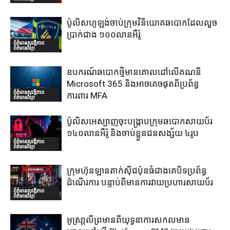
ប៉ូលិសហូឡង់ចាប់ក្រុមវិនិយោគឆបោកដែលលួច
ប្រាក់ជាង ១០០លានអឺរ៉ូ
ព័ត៌មានសុវត្ថិភាព
ព័ត៌មានវិទ្យា
ឧបករណ៍ឆបោកថ្មីមានគោលដៅលើគណនី
Microsoft 365 និងអាចគេចផុតពីប្រព័ន្ធ
ព័ត៌មានសុវត្ថិភាព
ការពារ MFA
ព័ត៌មានវិទ្យា
ប៉ូលិសអេស្បាញចុះបង្រ្កាបក្រុមឆបោកសាយប័រ
១៤០លានអឺរ៉ូ និងចាប់ខ្លួនជនសង្ស័យ ៤រូប
ព័ត៌មានសុវត្ថិភាព
ព័ត៌មានវិទ្យា
ក្រុមហ៊ុនឡានតាក់ស៊ីជប៉ុនធំជាងគេបិទប្រព័ន្ធ
ដំណើរការ បន្ទាប់ពីមានការវាយប្រហារសាយប័រ
ព័ត៌មានសុវត្ថិភាព
ព័ត៌មានវិទ្យា
អូស្រា្តលីព្រមានពីយុទ្ធនាការសកលមាន