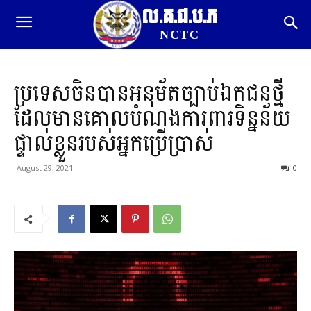
ល.គ.ជ.ប.ភ
NCTC
ប្រទេសចិនបានអនុម័តច្បាប់ឯកជនថ្មី
ដែលមានគោលបំណងការពារទិន្នន័យ
ផ្ទាល់ខ្លួនរបស់អ្នកប្រើប្រាស់
August 29, 2021
0