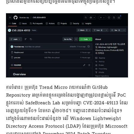
ប្រាស់ដែលគ្មានការសង្ស័យឱ្យចម្លងមេរោគចូលទៅក្នុងប្រព័ន្ធរបស់ខ្លួន។
ការបំពាន៖ ក្រុមហ៊ុន Trend Micro រាយការណ៍ថា GitHub
Repository អាក្រក់មានផ្ទុកគម្រោងដែលបង្ហាញថាត្រូវបានផ្លាស់ប្តូរពី PoC
ផ្លូវការរបស់ SafeBreach Lab សម្រាប់បញ្ហា CVE-2024-49113 ដែល
ចេញផ្សាយថ្ងៃទី០១ ខែមករា ឆ្នាំ២០២៥។ បញ្ហានេះជាផលប៉ះពាល់ចំនួន១
នៅក្នុងចំណោមផលប៉ះពាល់ចំនួន២ លើ Windows Lightweight
Directory Access Protocol (LDAP) ដែលក្រុមហ៊ុន Microsoft