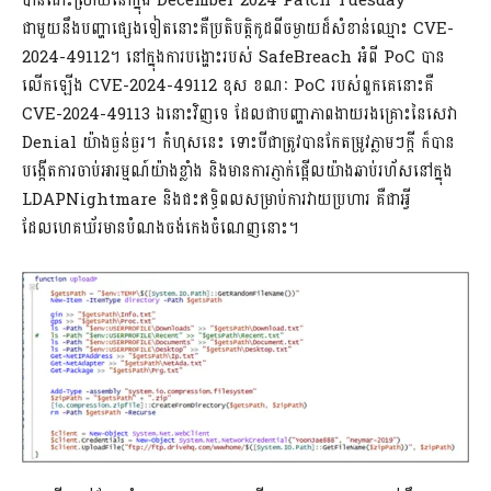
បានដោះស្រាយនៅក្នុង December 2024 Patch Tuesday
ជាមួយនឹងបញ្ហាផ្សេងទៀតនោះគឺប្រតិបត្តិកូដពីចម្ងាយដ៏សំខាន់ឈ្មោះ CVE-
2024-49112។ នៅក្នុងការបង្ហោះរបស់ SafeBreach អំពី PoC បាន
លើកឡើង CVE-2024-49112 ខុស ខណៈ PoC របស់ពួកគេនោះគឺ
CVE-2024-49113 ឯនោះវិញទេ ដែលជាបញ្ហាភាពងាយរងគ្រោះនៃសេវា
Denial យ៉ាងធ្ងន់ធ្ងរ។ កំហុសនេះ ទោះបីជាត្រូវបានកែតម្រូវភ្លាមៗក្តី ក៏បាន
បង្កើតការចាប់អារម្មណ៍យ៉ាងខ្លាំង និងមានការភ្ញាក់ផ្អើលយ៉ាងឆាប់រហ័សនៅក្នុង
LDAPNightmare និងជះឥទ្ធិពលសម្រាប់ការវាយប្រហារ គឺជាអ្វី
ដែលហេគឃ័រមានបំណងចង់កេងចំណេញនោះ។