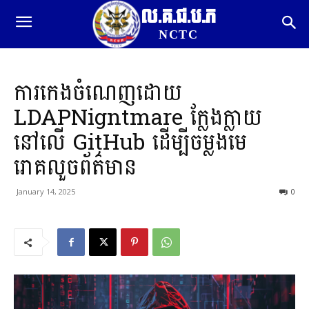
ល.គ.ជ.ប.ភ
NCTC
ការកេងចំណេញដោយ
LDAPNigntmare ក្លែងក្លាយ
នៅលើ GitHub ដើម្បីចម្លងមេ
រោគលួចព័ត៌មាន
January 14, 2025
0