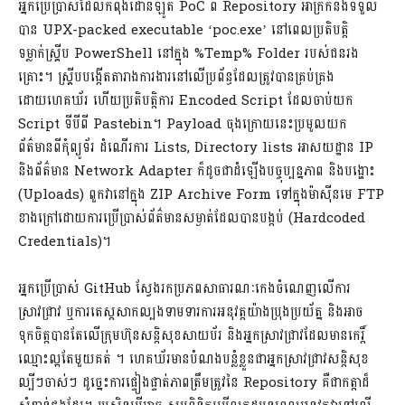
អ្នកប្រើប្រាស់ដែលកំពុងដោនឡូត PoC ពី Repository អាក្រក់នឹងទទួល
បាន UPX-packed executable ‘poc.exe’ នៅពេលប្រតិបត្តិ
ទម្លាក់ស្រ្គីប PowerShell នៅក្នុង %Temp% Folder របស់ជនរង
គ្រោះ។ ស្រ្គីបបង្កើតតារាងការងារនៅលើប្រព័ន្ធដែលត្រូវបានគ្រប់គ្រង
ដោយហេគឃ័រ ហើយប្រតិបត្តិការ Encoded Script ដែលចាប់យក
Script ទីបីពី Pastebin។ Payload ចុងក្រោយនេះប្រមូលយក
ព័ត៌មានពីកុំព្យូទ័រ ដំណើរការ Lists, Directory lists អាសយដ្ឋាន IP
និងព័ត៌មាន Network Adapter ក៏ដូចជាដំឡើងបច្ចុប្បន្នភាព និងបង្ហោះ
(Uploads) ពួកវានៅក្នុង ZIP Archive Form ទៅក្នុងម៉ាស៊ីនមេ FTP
ខាងក្រៅដោយការប្រើប្រាស់ព័ត៌មានសម្ងាត់ដែលបានបង្កប់ (Hardcoded
Credentials)។
អ្នកប្រើប្រាស់ GitHub ស្វែងរកប្រភពសាធារណៈកេងចំណេញលើការ
ស្រាវជ្រាវ ឬការតេស្តសាកល្បងទាមទារការអនុវត្តយ៉ាងប្រុងប្រយ័ត្ន និងអាច
ទុកចិត្តបានតែលើក្រុមហ៊ុនសន្តិសុខសាយប័រ និងអ្នកស្រាវជ្រាវដែលមានកេរ្តិ៍
ឈ្មោះល្អតែមួយគត់ ។ ហេគឃ័រមានបំណងបន្លំខ្លួនជាអ្នកស្រាវជ្រាវសន្តិសុខ
ល្បីៗចាស់ៗ ដូច្នេះការផ្ទៀងផ្ទាត់ភាពត្រឹមត្រូវនៃ Repository គឺជាកត្តាដ៏