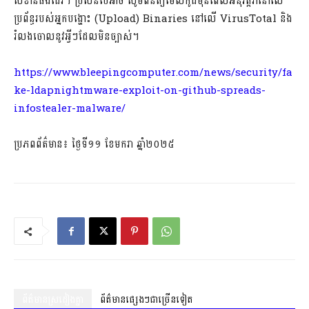
សំខាន់ផងដែរ។ ប្រសិនបើអាច សូមពិនិត្យមើលកូដមុនពេលអនុវត្តវានៅលើ
ប្រព័ន្ធរបស់អ្នកបង្ហោះ (Upload) Binaries នៅលើ VirusTotal និង
រំលងចោលនូវអ្វីៗដែលមិនច្បាស់។
https://www.bleepingcomputer.com/news/security/fa
ke-ldapnightmware-exploit-on-github-spreads-
infostealer-malware/
ប្រភពព័ត៌មាន៖ ថ្ងៃទី១១ ខែមករា ឆ្នាំ២០២៥
ព័ត៌មានស្រដៀងគ្នា
ព័ត៌មានផ្សេងៗជាច្រើនទៀត