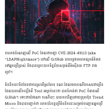
ការកេងចំណេញលើ PoC ដែលជាបញ្ហា CVE-2024-49113 (aka
“LDAPNightmare”) នៅលើ GitHub បានចម្លងមេរោគលួចព័ត៌មាន
ទៅអ្នកប្រើប្រាស់ និងបានច្រោះយកទិន្នន័យសម្ងាត់ពីម៉ាស៊ីនមេ FTP ខាង
ក្រៅ។
តិននិកនេះមិនមែនជាការស្រមើស្រមៃទេ ខណៈដែលមានករណីឯកសារជាច្រើន
ដែលបានលើកឡើងពី Tool អាក្រក់នេះថា បានបំភាន់ជា PoC បំពានលើ
GiHub។ ទោះជាយ៉ាងណា ករណីនេះ បានរកឃើញដោយក្រុមហ៊ុន Trend
Micro និងបានបញ្ជាក់ថា ហេគឃ័របន្តប្រើតិចនិកនេះសម្រាប់បញ្ឆោតអ្នកប្រើ