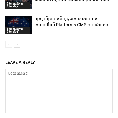
ព័ត៌មានសុវត្ថិភាព
ព័ត៌មានវិទ្យា
អូស្រា្តលីព្រមានពីយុទ្ធនាការសកលមាន
គោលដៅលើ Platforms CMS ងាយរងគ្រោះ
ព័ត៌មានសុវត្ថិភាព
ព័ត៌មានវិទ្យា
LEAVE A REPLY