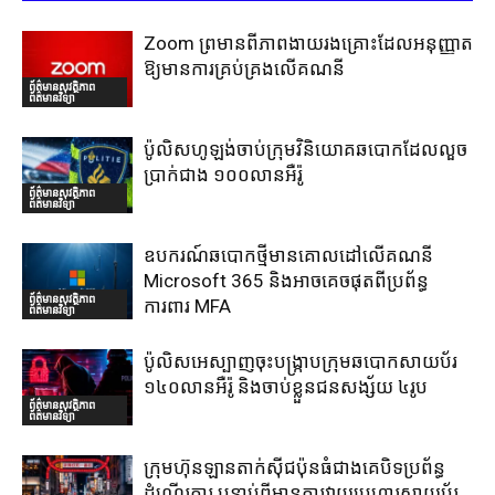
Zoom ព្រមានពីភាពងាយរងគ្រោះដែលអនុញ្ញាត
ឱ្យមានការគ្រប់គ្រងលើគណនី
ព័ត៌មានសុវត្ថិភាព
ព័ត៌មានវិទ្យា
ប៉ូលិសហូឡង់ចាប់ក្រុមវិនិយោគឆបោកដែលលួច
ប្រាក់ជាង ១០០លានអឺរ៉ូ
ព័ត៌មានសុវត្ថិភាព
ព័ត៌មានវិទ្យា
ឧបករណ៍ឆបោកថ្មីមានគោលដៅលើគណនី
Microsoft 365 និងអាចគេចផុតពីប្រព័ន្ធ
ព័ត៌មានសុវត្ថិភាព
ការពារ MFA
ព័ត៌មានវិទ្យា
ប៉ូលិសអេស្បាញចុះបង្រ្កាបក្រុមឆបោកសាយប័រ
១៤០លានអឺរ៉ូ និងចាប់ខ្លួនជនសង្ស័យ ៤រូប
ព័ត៌មានសុវត្ថិភាព
ព័ត៌មានវិទ្យា
ក្រុមហ៊ុនឡានតាក់ស៊ីជប៉ុនធំជាងគេបិទប្រព័ន្ធ
ដំណើរការ បន្ទាប់ពីមានការវាយប្រហារសាយប័រ