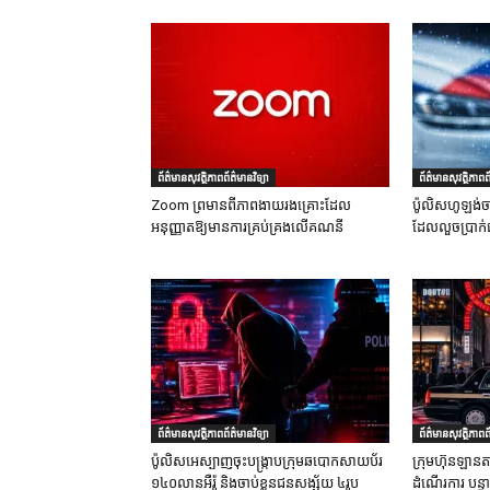
ព័ត៌មានសុវត្ថិភាពព័ត៌មានវិទ្យា
ព័ត៌មានសុវត្ថិភាពព័
Zoom ព្រមានពីភាពងាយរងគ្រោះដែល
ប៉ូលិសហូឡង់ច
អនុញ្ញាតឱ្យមានការគ្រប់គ្រងលើគណនី
ដែលលួចប្រាក់
ព័ត៌មានសុវត្ថិភាពព័ត៌មានវិទ្យា
ព័ត៌មានសុវត្ថិភាពព័
ប៉ូលិសអេស្បាញចុះបង្រ្កាបក្រុមឆបោកសាយប័រ
ក្រុមហ៊ុនឡានតា
១៤០លានអឺរ៉ូ និងចាប់ខ្លួនជនសង្ស័យ ៤រូប
ដំណើរការ បន្