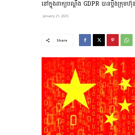
នៅក្នុងពាក្យបណ្តឹង GDPR បានប្តឹងក្រុមហ
January 21, 2025
Share