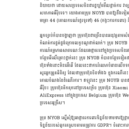
និយាយថា ដោយសារប្រទេសចិនជារដ្ឋឃ្លាំមើលផ្តាច់ការ វាច្ប
សហភាពអឺរ៉ុបទេ។ យោងតាមក្រុម NOYB បានឱ្យដឹងទៀតថា
មាត្រា 44 (គោលការណ៍ផ្ទេរទូទៅ) 46 (កង្វះការការពារ) ន
អ្នកច្បាប់ក៏បានបង្ហាញថា ក្រុមហ៊ុនជាច្រើនបានអនុវត្តតា
កំណត់ការផ្គត់ផ្គង់ក្រោមលក្ខខណ្ឌជាក់លាក់។ ក្រុម NOY
ការណ៍តម្លាភាពសាធារណៈដែលអាជ្ញាធរនៅក្នុងប្រទេសចិនអាចស្
បន្ថែមពីលើគ្រោះថ្នាក់នេះ ក្រុម NYOB ក៏បានបន្ថែមទៀតថ
ហ៊ុនទាំងនោះមិនអើពើ ដែលនេះជាការរំលោភបំពានលើបទបញ្ញតិ្ត 
សួរអ្នកត្រួតពិនិត្យ ដែលជាក្រុមហ៊ុនចិនទាំង៦ ក្នុងករណីនេះ ដ
គោលបំណងនៃដំណើរការ។ ឥឡូវនេះ ក្រុម NOYB បានដា
អឺរ៉ុប៖ ក្រុមហ៊ុនតិកតុកនៅប្រទេសក្រិច ក្រុមហ៊ុន Xiaomi
AliExpress នៅក្នុងប្រទេស Belgium ក្រុមហ៊ុន We
ប្រទេសអូទ្រីស។
ក្រុម NYOB ស្នើសុំឱ្យអាជ្ញាធរការពារទិន្នន័យទាមទារឱ្យផ្អ
ទិន្នន័យរបស់ពួកគេស្របតាមតម្រូវការ GDPR។ ចំពោះការប