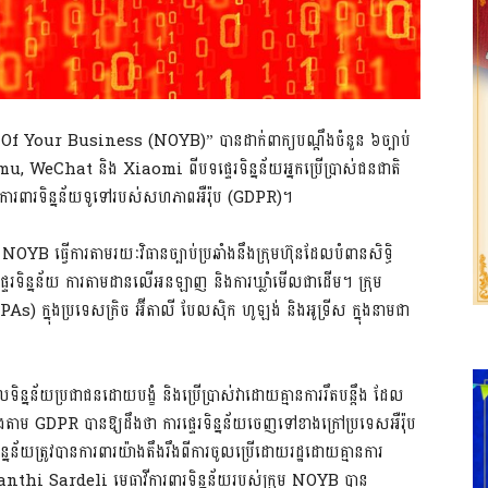
 Of Your Business (NOYB)” បានដាក់ពាក្យបណ្តឹងចំនួន ៦ច្បាប់
u, WeChat និង Xiaomi ពីបទផ្ទេរទិន្នន័យអ្នកប្រើប្រាស់ជនជាតិ
ិ្តការពារទិន្នន័យទូទៅរបស់សហភាពអឺរ៉ុប (GDPR)។
 ធ្វើការតាមរយៈវិធានច្បាប់ប្រឆាំងនឹងក្រុមហ៊ុនដែលបំពានសិទ្ធិ
រផ្ទេរទិន្នន័យ ការតាមដានលើអនឡាញ និងការឃ្លាំមើលជាដើម។ ក្រុម
As) ក្នុងប្រទេសក្រិច អ៊ីតាលី បែលស៊ិក ហូឡង់ និងអូទ្រីស ក្នុងនាមជា
ូលទិន្នន័យប្រជាជនដោយបង្ខំ និងប្រើប្រាស់វាដោយគ្មានការរឹតបន្តឹង ដែល
ោងតាម GDPR បានឱ្យដឹងថា ការផ្ទេរទិន្នន័យចេញទៅខាងក្រៅប្រទេសអឺរ៉ុប
័យត្រូវបានការពារយ៉ាងតឹងរឹងពីការចូលប្រើដោយរដ្ឋដោយគ្មានការ
leanthi Sardeli មេធាវីការពារទិន្នន័យរបស់ក្រុម NOYB បាន