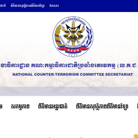
រជាតិ
ព័ត៌មានសុវត្ថិភាពព័ត៌មានវិទ្យា
ឯកសារ
ើម
សកម្មភាព
ព័ត៌មានអន្តរជាតិ
ព័ត៌មានសុវត្ថិភាពព័ត៌មានវិទ្យា