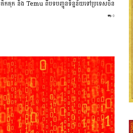
៊ុនតិកតុក និង Temu ពីបទបញ្ជូនទិន្នន័យទៅប្រទេសចិន
0