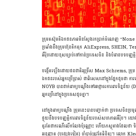
ក្រុមតស៊ូមតិឯកជនភាពមិនស្វែងរកប្រាក់ចំណេញ “None
ប្រឆាំងនឹងក្រុមហ៊ុនតិកតុក AliExpress, SHEIN, Tem
អឺរ៉ុបដោយខុសច្បាប់ទៅកាន់ប្រទេសចិន និងបំពានបទបញ្ញត
បង្កើតឡើងដោយជនជាតិអូទ្រីស Max Schrems, ក្រុម NOYB
ឯកជនរបស់អ្នកប្រើប្រាស់ ជាពិសេសនៅក្នុងផ្នែកដូចជា កា
NOYB បានដាក់ពាក្យបណ្តឹងទៅអាជ្ញាធរការពារទិន្នន័យ (DP
អ្នកប្រើនៅក្នុងប្រទេសដូចគ្នា។
នៅក្នុងពាក្យបណ្តឹង ក្រុមនេះបានបញ្ជាក់ថា ប្រទេសចិនប្រម
ផ្ទុយនឹងបទបញ្ញតិ្តការពារទិន្នន័យរបស់សហភាពអឺរ៉ុប។ យ
គួរតែជាករណីលើកលែងប៉ុណ្ណោះ ហើយភស្តុតាងដែលថា ទិន្នន
អនុញ្ញាត (ឬផ្សេងទៀត) ចាំបាច់ត្រូវតែពិនិត្យ។ លោក K