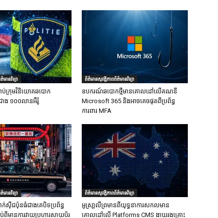
ត៌មានវិទ្យា
ព័ត៌មានសុវត្ថិភាពព័ត៌មានវិទ្យា
ាប់ក្រុមវិនិយោគឆបោក
ឧបករណ៍ឆបោកថ្មីមានគោលដៅលើគណនី
ជាង ១០០លានអឺរ៉ូ
Microsoft 365 និងអាចគេចផុតពីប្រព័ន្ធ
ការពារ MFA
ត៌មានវិទ្យា
ព័ត៌មានសុវត្ថិភាពព័ត៌មានវិទ្យា
ក់ស៊ីជប៉ុនធំជាងគេបិទប្រព័ន្ធ
អូស្រា្តលីព្រមានពីយុទ្ធនាការសកលមាន
ទាប់ពីមានការវាយប្រហារសាយប័រ
គោលដៅលើ Platforms CMS ងាយរងគ្រោះ