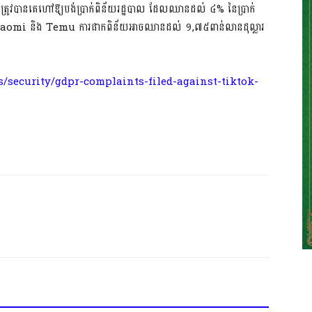
ចត្រូវបានគេហៅឱ្យបង់ប្រាក់ពិន័យរដ្ឋបាល ដែលឈានដល់ ៤% នៃប្រាក់
ុន Xiaomi និង Temu ការផាកពិន័យអាចឈានដល់ ១,៧៥ពាន់លានដុល្លារ
security/gdpr-complaints-filed-against-tiktok-