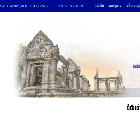
ទំព័រដើម
សកម្មភាព
ព័ត៌មានអន្ត
SATURDAY, AUGUST 8, 2026
SIGN IN / JOIN
ទំព័រដ