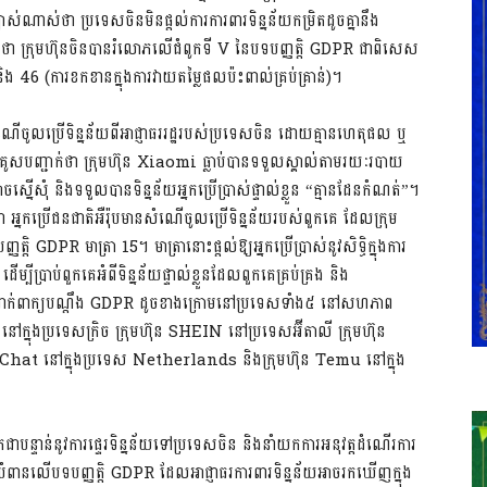
ាស់ណាស់ថា ប្រទេសចិនមិនផ្តល់ការការពារទិន្នន័យកម្រិតដូចគ្នានឹង
 ក្រុមហ៊ុនចិនបានរំលោភលើជំពូកទី V នៃបទបញ្ញតិ្ត GDPR ជាពិសេស
ិង 46 (ការខកខានក្នុងការវាយតម្លៃផលប៉ះពាល់គ្រប់គ្រាន់)។
មសំណើចូលប្រើទិន្នន័យពីអាជ្ញាធររដ្ឋរបស់ប្រទេសចិន ដោយគ្មានហេតុផល ឬ
B គូសបញ្ជាក់ថា ក្រុមហ៊ុន Xiaomi ធ្លាប់បានទទួលស្គាល់តាមរយៈរបាយ
នើសុំ និងទទួលបានទិន្នន័យអ្នកប្រើប្រាស់ផ្ទាល់ខ្លួន “គ្មានដែនកំណត់”។
ា អ្នកប្រើជនជាតិអឺរ៉ុបមានសំណើចូលប្រើទិន្នន័យរបស់ពួកគេ ដែលក្រុម
GDPR មាត្រា 15។ មាត្រានោះផ្តល់ឱ្យអ្នកប្រើប្រាស់នូវសិទ្ធិក្នុងការ
ើម្បីប្រាប់ពួកគេអំពីទិន្នន័យផ្ទាល់ខ្លួនដែលពួកគេគ្រប់គ្រង និង
ក់ពាក្យបណ្តឹង GDPR ដូចខាងក្រោមនៅប្រទេសទាំង៥ នៅសហភាព
 នៅក្នុងប្រទេសក្រិច ក្រុមហ៊ុន SHEIN នៅប្រទេសអ៊ីតាលី ក្រុមហ៊ុន
Chat នៅក្នុងប្រទេស Netherlands និងក្រុមហ៊ុន Temu នៅក្នុង
ាកជាបន្ទាន់នូវការផ្ទេរទិន្នន័យទៅប្រទេសចិន និងនាំយកការអនុវត្តដំណើរការ
ំពានលើបទបញ្ញត្តិ GDPR ដែលអាជ្ញាធរការពារទិន្នន័យអាចរកឃើញក្នុង