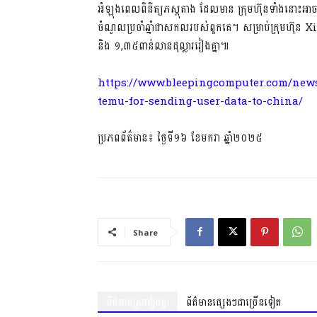
អំឡុងពេលពិនិត្យភស្តុតាង ដែលមាន ក្រុមហ៊ុនទាំងនោះអា
ចំណូលប្រចាំឆ្នាំជាសកលរបស់ពួកគេ។ សម្រាប់ក្រុមហ៊
និង ១,៣៥ពាន់លានដុល្លាររៀងគ្នា៕
https://www.bleepingcomputer.com/news/
temu-for-sending-user-data-to-china/
ប្រភពព័ត៌មាន៖ ថ្ងៃទី១៦ ខែមករា ឆ្នាំ២០២៥
Share
ព័ត៌មានស្រដៀងគ្នា
ព័ត៌មានផ្សេងៗជាច្រើនទៀត