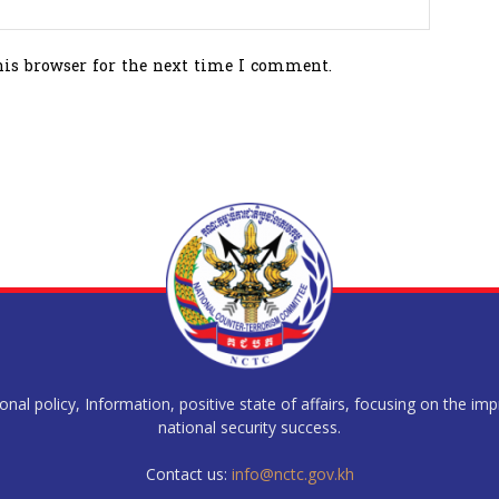
his browser for the next time I comment.
al policy, Information, positive state of affairs, focusing on the im
national security success.
Contact us:
info@nctc.gov.kh