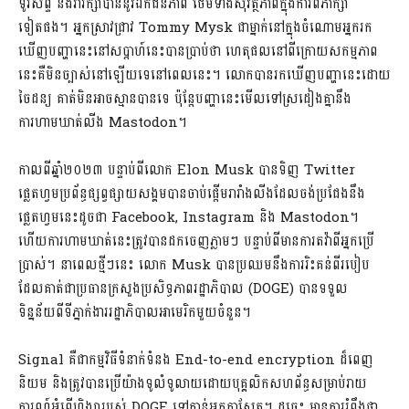
ទូរស័ព្ទ និងវារក្សាបាននូវឯកជនភាព ថែមទាំងសុវត្ថិភាពក្នុងការពិភាក្សា
ទៀតផង។ អ្នកស្រាវជ្រាវ Tommy Mysk ជាម្នាក់នៅក្នុងចំណោមអ្នករក
ឃើញបញ្ហានេះនៅសប្តាហ៍នេះបានប្រាប់ថា ហេតុផលនៅពីក្រោយសកម្មភាព
នេះគឺមិនច្បាស់នៅឡើយទេនៅពេលនេះ។ លោកបានរកឃើញបញ្ហានេះដោយ
ចៃដន្យ គាត់មិនអាចស្មានបានទេ ប៉ុន្តែបញ្ហានេះមើលទៅស្រដៀងគ្នានឹង
ការហាមឃាត់លីង Mastodon។
កាលពីឆ្នាំ២០២៣ បន្ទាប់ពីលោក Elon Musk បានទិញ Twitter
ផ្លេតហ្វមប្រព័ន្ធផ្សព្វផ្សាយសង្គមបានចាប់ផ្តើមរារាំងលីងដែលចង់ប្រជែងនឹង
ផ្លេតហ្វមនេះដូចជា Facebook, Instagram និង Mastodon។
ហើយការហាមឃាត់នេះត្រូវបានដកចេញភ្លាមៗ បន្ទាប់ពីមានការតវ៉ាពីអ្នកប្រើ
ប្រាស់។ នាពេលថ្មីៗនេះ លោក Musk បានប្រឈមនឹងការរិះគន់ពីរបៀប
ដែលគាត់ជាប្រធានក្រសួងប្រសិទ្ធភាពរដ្ឋាភិបាល (DOGE) បានទទួល
ទិន្នន័យពីទីភ្នាក់ងាររដ្ឋាភិបាលអាមេរិកមួយចំនួន។
Signal គឺជាកម្មវិធីទំនាក់ទំនង End-to-end encryption ដ៏ពេញ
និយម និងត្រូវបានប្រើយ៉ាងទូលំទូលាយដោយបុគ្គលិកសហព័ន្ធសម្រាប់រាយ
ការណ៍អំពើហិង្សារបស់ DOGE ទៅកាន់អ្នកកាសែត។ ដូច្នេះ មានការរំពឹងថា