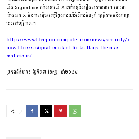
លីង Signal.me រារាំងនៅលើ X ពាក់ព័ន្ធនឹងរឿងនយោបាយ។ ទោះជា
យ៉ាងណា X មិនបានធ្វើសេចក្តីថ្លែងការណ៍អំពីការបិទខ្ទប់ ឬឆ្លើយតបនឹងបញ្ហា
នេះនៅឡើយទេ។
https://www.bleepingcomputer.com/news/security/x-
now-blocks-signal-contact-links-flags-them-as-
malicious/
ប្រភពព័ត៌មាន៖ ថ្ងៃទី១៧ ខែកុម្ភៈ ឆ្នាំ២០២៥