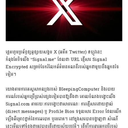
ផ្លេតហ្វមប្រព័ន្ធផ្សព្វផ្សាយសង្គម X (អតីត Twitter) ឥឡូវនេះ
កំពុងតែបិទលីង “Signal.me” ដែលជា URL ផ្ញើសារ Signal
Encrypted សម្រាប់ចែករំលែកព័ត៌មានគណនីរបស់អ្នកជាមួយនឹងអ្នកដទៃ
ទៀត។
យោងតាមការតេស្តសាកល្បងរបស់ BleepingComputer និងរបាយ
ការណ៍របស់អ្នកប្រើប្រាស់ផ្សេងទៀតបានឱ្យដឹងថា គោលបំណងបង្ហោះលីង
Signal.com តាមរយៈការបង្ហោះជាសាធារណៈ ការផ្ញើសារដោយផ្ទាល់
(direct messages) ឬ Profile Bios ទទួលសារ Error ដែលលើក
ឡើងពីគ្រោះថ្នាក់នៃការឆបោក ឬមេរោគ។ នៅក្នុងសារបានបង្ហាញថា សំណើ
នេះមើលទៅទំនងជាត្រូវបានផ្ញើដោយស្វ័យប្រវត្តិ។ ដើម្បីការពារអ្នកប្រើរបស់