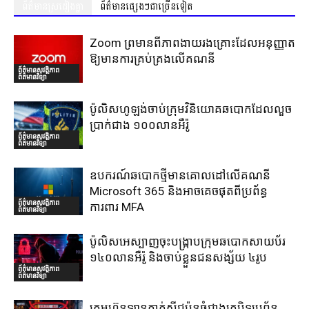
ព័ត៌មានស្រដៀងគ្នា
ព័ត៌មានផ្សេងៗជាច្រើនទៀត
Zoom ព្រមានពីភាពងាយរងគ្រោះដែលអនុញ្ញាត
ឱ្យមានការគ្រប់គ្រងលើគណនី
ព័ត៌មានសុវត្ថិភាព
ព័ត៌មានវិទ្យា
ប៉ូលិសហូឡង់ចាប់ក្រុមវិនិយោគឆបោកដែលលួច
ប្រាក់ជាង ១០០លានអឺរ៉ូ
ព័ត៌មានសុវត្ថិភាព
ព័ត៌មានវិទ្យា
ឧបករណ៍ឆបោកថ្មីមានគោលដៅលើគណនី
Microsoft 365 និងអាចគេចផុតពីប្រព័ន្ធ
ព័ត៌មានសុវត្ថិភាព
ការពារ MFA
ព័ត៌មានវិទ្យា
ប៉ូលិសអេស្បាញចុះបង្រ្កាបក្រុមឆបោកសាយប័រ
១៤០លានអឺរ៉ូ និងចាប់ខ្លួនជនសង្ស័យ ៤រូប
ព័ត៌មានសុវត្ថិភាព
ព័ត៌មានវិទ្យា
ក្រុមហ៊ុនឡានតាក់ស៊ីជប៉ុនធំជាងគេបិទប្រព័ន្ធ