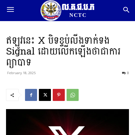
ល.គ.ជ.ប.ភ
NCTC
ឥឡូវនេះ X បិទខ្ទប់លីងទាក់ទង
Signal ដោយលើកឡើងថាជាការ
ព្យាបាទ
February 18, 2025
0