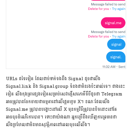
URLs ដទៃទៀត ដែលជាប់ទាក់ទងនឹង Signal ដូចជាលីង
Signal.link និង Signal.group ទំនងជាមិនរងប៉ះពាល់ទេ។ ជាងនេះ
ទៀត លីងកុងត្រាផ្សេងទៀតសម្រាប់សេវាផ្ញើសារភាគីទីបីដូចជា Telegram
អាចត្រូវបានចែកចាយជាធម្មតានៅលើផ្លេតហ្វម X។ ខណៈដែលលីង
Signal.me ត្រូវបានបង្ហោះនៅលើ X មុនកម្មវិធីត្រូវបានបិទនោះនៅតែ
អាចចុចដំណើរការបាន។ ទោះជាយ៉ាងណា អ្នកប្រើនឹងឃើញការព្រមានថា
លីងប្រហែលជាមិនមានសុវត្ថិភាពនៅពេលចុចលើលីង។