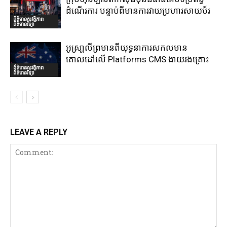
ដំណើរការ បន្ទាប់ពីមានការវាយប្រហារសាយប័រ
ព័ត៌មានសុវត្ថិភាព
ព័ត៌មានវិទ្យា
អូស្រា្តលីព្រមានពីយុទ្ធនាការសកលមាន
គោលដៅលើ Platforms CMS ងាយរងគ្រោះ
ព័ត៌មានសុវត្ថិភាព
ព័ត៌មានវិទ្យា
LEAVE A REPLY