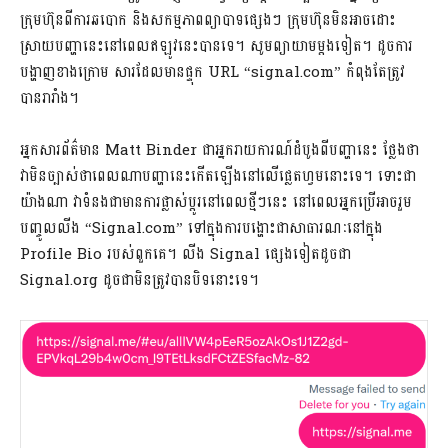
ក្រុមហ៊ុនពីការឆបោក និងសកម្មភាពព្យាបាទផ្សេងៗ ក្រុមហ៊ុនមិនអាចដោះ
ស្រាយបញ្ហានេះនៅពេលឥឡូវនេះបានទេ។ សូមព្យាយាមម្តងទៀត។ ដូចការ
បង្ហាញខាងក្រោម សារដែលមានផ្ទុក URL “signal.com” កំពុងតែត្រូវ
បានរារាំង។
អ្នកសារព័ត៌មាន Matt Binder ជាអ្នករាយការណ៍ដំបូងពីបញ្ហានេះ ថ្លែងថា
វាមិនច្បាស់ថាពេលណាបញ្ហានេះកើតឡើងនៅលើផ្លេតហ្វមនោះទេ។ ទោះជា
យ៉ាងណា វាទំនងជាមានការផ្លាស់ប្តូរនៅពេលថ្មីៗនេះ នៅពេលអ្នកប្រើអាចរួម
បញ្ចូលលីង “Signal.com” ទៅក្នុងការបង្ហោះជាសាធារណៈនៅក្នុង
Profile Bio របស់ពួកគេ។ លីង Signal ផ្សេងទៀតដូចជា
Signal.org ដូចជាមិនត្រូវបានបិទនោះទេ។