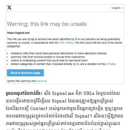
មូលហេតុនៅមិនទាន់ដឹង
៖ លីង Signal.me គឺជា URLs តែមួយគត់ដែល
បានបង្កើតដោយកម្មវិធីផ្ញើសារ Signal ដែលអនុញ្ញាតឱ្យអ្នកប្រើប្រាស់
ចែករំលែកបញ្ជី Contact របស់ពួកគេជាមួយនឹងអ្នកផ្សេងទៀត ដូច្នេះពួកគេ
មានភាពងាយស្រួលក្នុងការទំនាក់ទំនងនៅលើ Signal។ លីងនេះធ្វើឱ្យវាមាន
ភាពងាយស្រួលសម្រាប់អ្នកប្រើប្រាស់ទាក់ទងគ្នាដោយមិនចាំបាច់ផ្លាស់ប្តូរលេខ