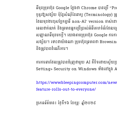
ពីមុនក្រុមហ៊ុន Google ថ្លែងថា Chrome បានប្រើ “Pro
ឬគួរឱ្យសង្ស័យ ប៉ុន្តែសំណុំនៃពាក្យ (Terminology) ត្រូវ
ដែលមុខងារខុសប្លែកគ្នាពី non-AI’ version ចាស់នោះទេ ប
ពេលជាក់លាក់ និងព្រមានអ្នកប្រើប្រាស់អំពីគេហទំព័រដែលគ
សញ្ញាណពីមុនមកក្តី។ យោងតាមក្រុមហ៊ុន Google ការការព
សង្ស័យ។ ទោះជាយ៉ាងណា ក្រុមហ៊ុនព្រមានថា Browsing 
និងត្រូវបានដំណើរការ។
ការការពារដែលត្រូវបានជំរុញជាមួយ AI គឺបិទដោយស្វ័យប្រវ
Setting> Security on Windows ទាំងនៅក្នុង
https://www.bleepingcomputer.com/news
feature-rolls-out-to-everyone/
ប្រភពព័ត៌មាន៖ ថ្ងៃទី១៦ ខែកុម្ភៈ ឆ្នាំ២០២៥