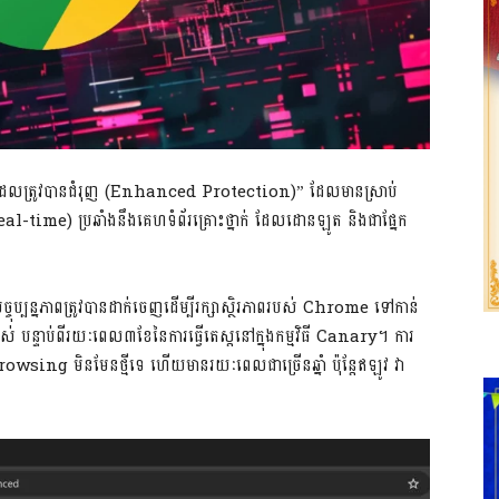
ពារដែលត្រូវបានជំរុញ (Enhanced Protection)” ដែលមានស្រាប់
eal-time) ប្រឆាំងនឹងគេហទំព័រគ្រោះថ្នាក់ ដែលដោនឡូត និងជាផ្នែក
្នភាពត្រូវបានដាក់ចេញដើម្បីរក្សាស្ថិរភាពរបស់ Chrome ទៅកាន់
្ទាប់ពីរយៈពេល៣ខែនៃការធ្វើតេស្តនៅក្នុងកម្មវិធី Canary។ ការ
wsing មិនមែនថ្មីទេ ហើយមានរយៈពេលជាច្រើនឆ្នាំ ប៉ុន្តែឥឡូវ វា