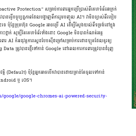
active Protection” សម្រាប់ការពារអ្នកប្រើប្រាស់ពីគេហទំព័រអាក្រក់
បានធ្វើបច្ចុប្បន្នភាពដែលបង្ហាញពីការរួមបញ្ចូល AI។ វាមិនច្បាស់ពីរបៀប
៉ុន្តែក្រុមហ៊ុន Google អាចប្រើ AI ដើម្បីស្វែងយល់ពីទម្រង់នៅក្នុង
្រោះថ្នាក់ សូម្បីតែគេហទំព័រទាំងនោះ Google មិនបានកំណត់អត្ត
ារ AI ក៏អនុវត្តការស្គេនបែបស៊ីជម្រៅសម្រាប់ការដោនឡូតដែលគួរឲ្យ
Data ត្រូវបានផ្ញើទៅកាន់ Google នៅពេលការការពារត្រូវបានជំរុញ
ត្តិ (Default) ប៉ុន្តែអ្នកអាចបើកវាបានដោយគ្រាន់តែចូលទៅកាន់
 Android ឬ iOS។
/google/google-chromes-ai-powered-security-