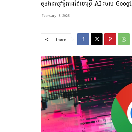
មុខងារសុវត្ថិភាពដែលប្រើ AI របស់ Googl
February 18, 2025
Share