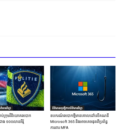
ត៌មានវិទ្យា
ព័ត៌មានសុវត្ថិភាពព័ត៌មានវិទ្យា
ាប់ក្រុមវិនិយោគឆបោក
ឧបករណ៍ឆបោកថ្មីមានគោលដៅលើគណនី
ជាង ១០០លានអឺរ៉ូ
Microsoft 365 និងអាចគេចផុតពីប្រព័ន្ធ
ការពារ MFA