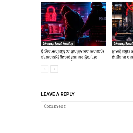
ព័ត៌មានសុវត្ថិភាពព័ត៌មានវិទ្យា
ព័ត៌មានសុវត្ថិភាពព័
ប៉ូលិសអេស្បាញចុះបង្រ្កាបក្រុមឆបោកសាយប័រ
ក្រុមហ៊ុនឡានតា
១៤០លានអឺរ៉ូ និងចាប់ខ្លួនជនសង្ស័យ ៤រូប
ដំណើរការ បន្
LEAVE A REPLY