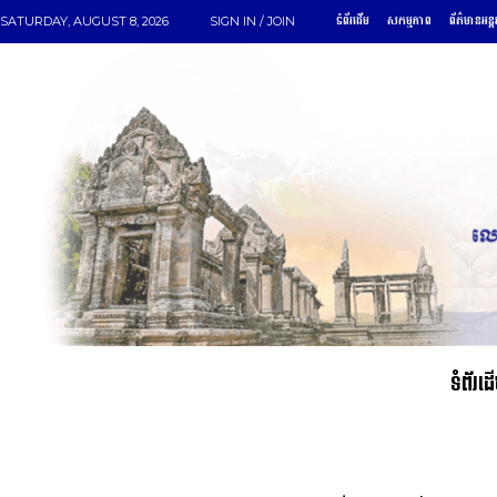
ទំព័រដើម
សកម្មភាព
ព័ត៌មានអន្ត
SATURDAY, AUGUST 8, 2026
SIGN IN / JOIN
ទំព័រដ