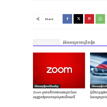
Share
ព័ត៌មានស្រដៀងគ្នា
ព័ត៌មានផ្សេងៗជាច្រើនទៀត
ព័ត៌មានសុវត្ថិភាពព័ត៌មានវិទ្យា
ព័ត៌មានសុវត្ថិភាពព័
Zoom ព្រមានពីភាពងាយរងគ្រោះដែល
ប៉ូលិសហូឡង់ច
អនុញ្ញាតឱ្យមានការគ្រប់គ្រងលើគណនី
ដែលលួចប្រាក់