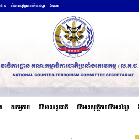
រជាតិ
ព័ត៌មានសុវត្ថិភាពព័ត៌មានវិទ្យា
ឯកសារ
ើម
សកម្មភាព
ព័ត៌មានអន្តរជាតិ
ព័ត៌មានសុវត្ថិភាពព័ត៌មានវិទ្យា