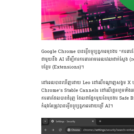
Google Chrome បានធ្វើបច្ចុប្បន្នភាពមុខងារ “ការ
ជាមួយនឹង AI ដើម្បីការការពារតាមពេលវេលាជាក់ស្តែង (r
បន្ថែម (Extensions)។
នៅពេលបានឃើញដោយ Leo នៅលើបណ្តាញសង្គម X បច្ចុប្បន
Chrome’s Stable Cannels នៅលើផ្លេតហ្វមទាំងអស់ បន
ការពារដែលបានជំរុញ ដែលជាផ្នែកមួយនៃមុខងារ Safe Bro
កំពុងតែត្រូវបានធ្វើបច្ចុប្បន្នភាពដោយប្រើ AI។