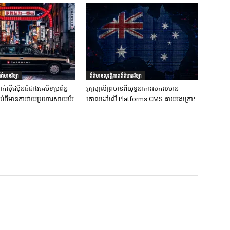
ត៌មានវិទ្យា
ព័ត៌មានសុវត្ថិភាពព័ត៌មានវិទ្យា
ក់ស៊ីជប៉ុនធំជាងគេបិទប្រព័ន្ធ
អូស្រា្តលីព្រមានពីយុទ្ធនាការសកលមាន
ទាប់ពីមានការវាយប្រហារសាយប័រ
គោលដៅលើ Platforms CMS ងាយរងគ្រោះ