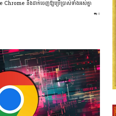
e Chrome នឹងដាក់ចេញឱ្យប្រើប្រាស់ទាំងអស់គ្នា
0