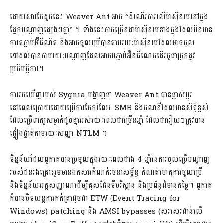
ដោយសារតែដូចនេះ Weaver Ant អាច “ដំណើរការលើម៉ាស៊ីនមេនៅក្នុង
ផ្នែកបណ្តាញផ្សេងៗគ្នា” ។ ទាំងនេះភាគច្រើនជាម៉ាស៊ីនមេខាងក្នុងដែលមិនមាន
ការតភ្ជាប់អ៊ីធឺណិត និងអាចចូលប្រើបានតាមរយៈម៉ាស៊ីនមេដែលអាចចូល
ទៅដល់បានតាមរយៈបណ្តាញដែលអាចបភ្ជាប់អ៊ីនធឺណេតដើរតួជាច្រកផ្លូវ
ប្រតិបត្តិការ។
ការរកឃើញរបស់ Sygnia បង្ហាញថា Weaver Ant បានផ្លាស់ប្តូរ
នៅពេលក្រោយដោយប្រើការចែករំលែក SMB និងគណនីដែលមានសិទ្ធិខ្ពស់
ដែលប្រើពាក្យសម្ងាត់ដូចគ្នាអស់រយៈពេលជាច្រើនឆ្នាំ ដែលជារឿយៗត្រូវបាន
ផ្ទៀងផ្ទាត់តាមរយៈសញ្ញា NTLM ។
ទិន្នន័យដែលពួកគេបានប្រមូលក្នុងរយៈពេលជាង 4 ឆ្នាំនៃការចូលប្រើបណ្តាញ
របស់ជនរងគ្រោះរួមមានឯកសារកំណត់រចនាសម្ព័ន្ធ កំណត់ហេតុការចូលប្រើ
និងទិន្នន័យអត្តសញ្ញាណដើម្បីគូសផែនទីបរិស្ថាន និងប្រព័ន្ធដ៏មានតម្លៃ។ ពួកគេ
ក៏បានបិទយន្តការកត់ត្រាដូចជា ETW (Event Tracing for
Windows) patching និង AMSI bypasses (សរសេរជាន់លើ