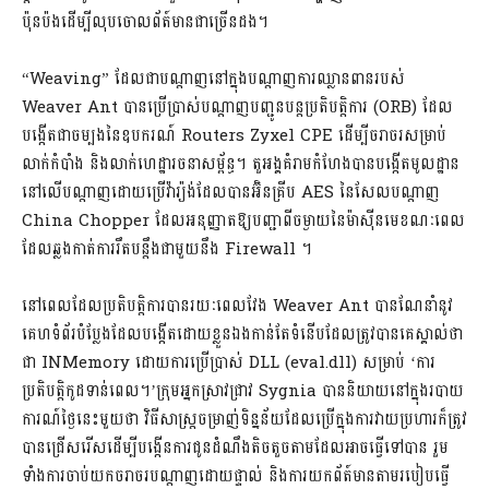
ប៉ុនប៉ងដើម្បីលុបចោលព័ត៍មានជាច្រើនដង។
“Weaving” ដែលជាបណ្តាញនៅក្នុងបណ្តាញការឈ្លានពានរបស់
Weaver Ant បានប្រើប្រាស់បណ្តាញបញ្ជូនបន្តប្រតិបត្តិការ (ORB) ដែល
បង្កើតជាចម្បងនៃឧបករណ៍ Routers Zyxel CPE ដើម្បីចរាចរសម្រាប់
លាក់កំបាំង និងលាក់ហេដ្ឋារចនាសម្ព័ន្ធ។ តួអង្គគំរាមកំហែងបានបង្កើតមូលដ្ឋាន
នៅលើបណ្តាញដោយប្រើវ៉ារ្យ៉ង់ដែលបានអ៊ិនគ្រីប AES នៃសែលបណ្តាញ
China Chopper ដែលអនុញ្ញាតឱ្យបញ្ជាពីចម្ងាយនៃម៉ាស៊ីនមេខណៈពេល
ដែលឆ្លងកាត់ការរឹតបន្តឹងជាមួយនឹង Firewall ។
នៅពេលដែលប្រតិបត្តិការបានរយៈពេលវែង Weaver Ant បានណែនាំនូវ
គេហទំព័របំប្លែងដែលបង្កើតដោយខ្លួនឯងកាន់តែទំនើបដែលត្រូវបានគេស្គាល់ថា
ជា INMemory ដោយការប្រើប្រាស់ DLL (eval.dll) សម្រាប់ ‘ការ
ប្រតិបត្តិកូដទាន់ពេល។’ក្រុមអ្នកស្រាវជ្រាវ Sygnia បាននិយាយនៅក្នុងរបាយ
ការណ៍ថ្ងៃនេះមួយថា វិធីសាស្ត្រចម្រាញ់ទិន្នន័យដែលប្រើក្នុងការវាយប្រហារក៏ត្រូវ
បានជ្រើសរើសដើម្បីបង្កើនការជូនដំណឹងតិចតួចតាមដែលអាចធ្វើទៅបាន រួម
ទាំងការចាប់យកចរាចរបណ្តាញដោយផ្ទាល់ និងការយកព័ត៍មានតាមរបៀបធ្វើ