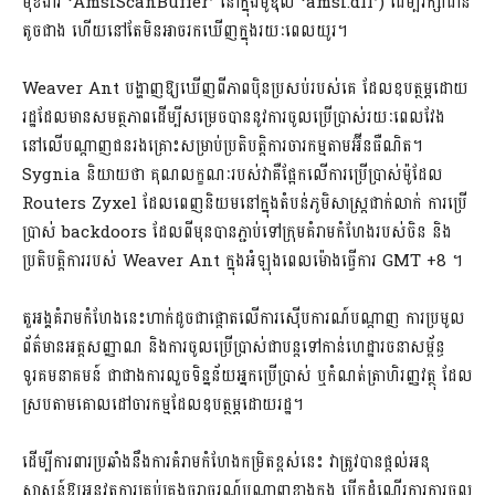
មុខងារ ‘AmsiScanBuffer’ នៅក្នុងម៉ូឌុល ‘amsi.dll’) ដើម្បីរក្សាដាន
តូចជាង ហើយនៅតែមិនអាចរកឃើញក្នុងរយៈពេលយូរ។
Weaver Ant បង្ហាញឱ្យឃើញពីភាពប៉ិនប្រសប់របស់គេ ដែលឧបត្ថម្ភដោយ
រដ្ឋដែលមានសមត្ថភាពដើម្បីសម្រេចបាននូវការចូលប្រើប្រាស់រយៈពេលវែង
នៅលើបណ្តាញជនរងគ្រោះសម្រាប់ប្រតិបត្តិការចារកម្មតាមអ៊ីនធឺណិត។
Sygnia និយាយថា គុណលក្ខណៈរបស់វាគឺផ្អែកលើការប្រើប្រាស់ម៉ូដែល
Routers Zyxel ដែលពេញនិយមនៅក្នុងតំបន់ភូមិសាស្រ្តជាក់លាក់ ការប្រើ
ប្រាស់ backdoors ដែលពីមុនបានភ្ជាប់ទៅក្រុមគំរាមកំហែងរបស់ចិន និង
ប្រតិបត្តិការរបស់ Weaver Ant ក្នុងអំឡុងពេលម៉ោងធ្វើការ GMT +8 ។
តួអង្គគំរាមកំហែងនេះហាក់ដូចជាផ្តោតលើការស៊ើបការណ៍បណ្តាញ ការប្រមូល
ព័ត៌មានអត្តសញ្ញាណ និងការចូលប្រើប្រាស់ជាបន្តទៅកាន់ហេដ្ឋារចនាសម្ព័ន្ធ
ទូរគមនាគមន៍ ជាជាងការលួចទិន្នន័យអ្នកប្រើប្រាស់ ឬកំណត់ត្រាហិរញ្ញវត្ថុ ដែល
ស្របតាមគោលដៅចារកម្មដែលឧបត្ថម្ភដោយរដ្ឋ។
ដើម្បីការពារប្រឆាំងនឹងការគំរាមកំហែងកម្រិតខ្ពស់នេះ វាត្រូវបានផ្ដល់អនុ
សាសន៍ឱ្យអនុវត្តការគ្រប់គ្រងចរាចរណ៍បណ្តាញខាងក្នុង បើកដំណើរការការចូល