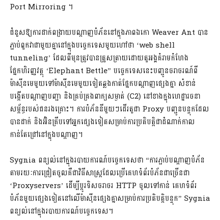
Port Mirroring ។
ជំនួសឱ្យការដាក់ពង្រាយបណ្តាញបំភ័ននៅក្នុងភាពឯកោ Weaver Ant បាន
ភ្ជាប់ពួកវាជាមួយគ្នានៅក្នុងបច្ចេកទេសមួយហៅថា ‘web shell
tunneling’ ដែលពីមុនត្រូវបានត្រួសត្រាយដោយតួអង្គគំរាមកំហែង
ផ្នែកហិរញ្ញវត្ថុ ‘Elephant Bettle” បច្ចេកទេសនេះបញ្ជូនចរាចរណ៍ពី
ម៉ាស៊ីនមេមួយទៅម៉ាស៊ីនមេមួយទៀតឆ្លងកាត់ផ្នែកបណ្តាញផ្សេងគ្នា សំខាន់
បង្កើតបណ្តាញបញ្ជា និងគ្រប់គ្រងពាក្យសម្ងាត់ (C2) នៅខាងក្នុងហេដ្ឋារចនា
សម្ព័ន្ធរបស់ជនរងគ្រោះ។ ការបំភ័ននីមួយៗដើរតួជា ​Proxy បញ្ជូនបន្ទុកដែល
បានដាក់ និងអ៊ិនគ្រីបទៅអ្នកផ្សេងទៀតសម្រាប់ការប្រតិបត្តិជាដំណាក់កាល
កាន់តែជ្រៅនៅក្នុងបណ្តាញ។
Sygnia ពន្យល់នៅក្នុងរបាយការណ៍បច្ចេកទេសថា “ការភ្ជាប់បណ្តាញបំភ័ន
តាមរយៈការជ្រៀតចូលគឺជាវិធីសាស្រ្តដែលប្រើគេហទំព័របំភ័នជាច្រើនជា
‘Proxyservers’ ដើម្បីប្តូរទិសចរាចរ HTTP ចូលទៅកាន់ គេហទំព័រ
បំភ័នមួយផ្សេងទៀតនៅលើម៉ាស៊ីនផ្សេងគ្នាសម្រាប់ការប្រតិបត្តិបន្ទុក” Sygnia
ពន្យល់នៅក្នុងរបាយការណ៍បច្ចេកទេស។