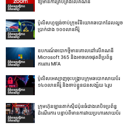
ឱ្យមានការគ្រប់គ្រងលើគណនី
ព័ត៌មានសុវត្ថិភាព
ព័ត៌មានវិទ្យា
ប៉ូលិសហូឡង់ចាប់ក្រុមវិនិយោគឆបោកដែលលួច
ប្រាក់ជាង ១០០លានអឺរ៉ូ
ព័ត៌មានសុវត្ថិភាព
ព័ត៌មានវិទ្យា
ឧបករណ៍ឆបោកថ្មីមានគោលដៅលើគណនី
Microsoft 365 និងអាចគេចផុតពីប្រព័ន្ធ
ព័ត៌មានសុវត្ថិភាព
ការពារ MFA
ព័ត៌មានវិទ្យា
ប៉ូលិសអេស្បាញចុះបង្រ្កាបក្រុមឆបោកសាយប័រ
១៤០លានអឺរ៉ូ និងចាប់ខ្លួនជនសង្ស័យ ៤រូប
ព័ត៌មានសុវត្ថិភាព
ព័ត៌មានវិទ្យា
ក្រុមហ៊ុនឡានតាក់ស៊ីជប៉ុនធំជាងគេបិទប្រព័ន្ធ
ដំណើរការ បន្ទាប់ពីមានការវាយប្រហារសាយប័រ
ព័ត៌មានសុវត្ថិភាព
ព័ត៌មានវិទ្យា