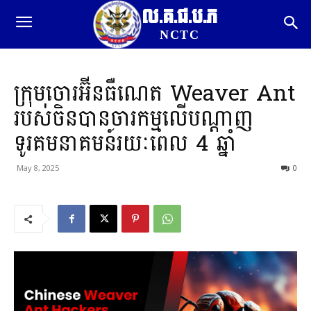
ល.គ.ជ.ប.ភ
NCTC
ក្រុមចោរអ៊ីនធឺណេត Weaver Ant
របស់ចិនបានចារកម្មលើបណ្តាញ
ទូរគមនាគមន៍រយៈពេល 4 ឆ្នាំ
May 8, 2025
0