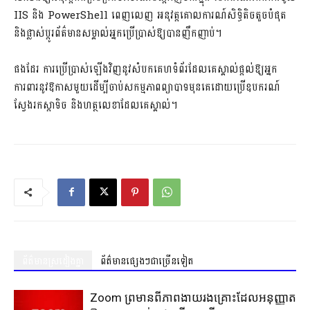
IIS និង PowerShell ពេញលេញ អនុវត្តគោលការណ៍សិទ្ធិតិចតួចបំផុត
និងផ្លាស់ប្តូរព័ត៌មានសម្គាល់អ្នកប្រើប្រាស់ឱ្យបានញឹកញាប់។
ផងដែរ ការប្រើប្រាស់ឡើងវិញនូវសំបកគេហទំព័រដែលគេស្គាល់ផ្តល់ឱ្យអ្នក
ការពារនូវឱកាសមួយដើម្បីចាប់សកម្មភាពព្យាបាទមុនគេដោយប្រើឧបករណ៍
ស្វែងរកស្តាទិច និងហត្ថលេខាដែលគេស្គាល់។
ព័ត៌មានស្រដៀងគ្នា
ព័ត៌មានផ្សេងៗជាច្រើនទៀត
Zoom ព្រមានពីភាពងាយរងគ្រោះដែលអនុញ្ញាត