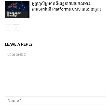
អូស្រា្តលីព្រមានពីយុទ្ធនាការសកលមាន
គោលដៅលើ Platforms CMS ងាយរងគ្រោះ
ព័ត៌មានសុវត្ថិភាព
ព័ត៌មានវិទ្យា
LEAVE A REPLY