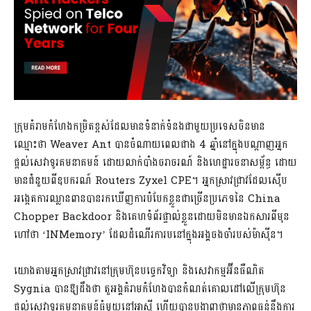
ក្រុមគំរាមកំហែងកម្រិតខ្ពស់ដែលមានទំនាក់ទំនងជាមួយប្រទេសចិនមាន
ឈ្មោះថា Weaver Ant បានចំណាយពេលជាង 4 ឆ្នាំនៅក្នុងបណ្តាញអ្នក
ផ្តល់សេវាទូរគមនាគមន៍ ដោយលាក់បាំងចរាចរណ៍ និងហេដ្ឋារចនាសម្ព័ន្ធ ដោយ
មានជំនួយពីឧបករណ៍ Routers Zyxel CPE។ អ្នកស្រាវជ្រាវដែលស៊ើប
អង្កេតការឈ្លានពានបានរកឃើញការបំបែកខ្លួនជាច្រើនប្រភេទនៃ China
Chopper Backdoor និងគេហទំព័រផ្ទាល់ខ្លួនដោយមិនមានឯកសារពីមុន
ហៅថា ‘INMemory’ ដែលដំណើរការបនៅក្នុងអង្គចងចាំរបស់ម៉ាស៊ីន។
យោងតាមអ្នកស្រាវជ្រាវនៅក្រុមហ៊ុនបច្ចេកវិទ្យា និងសេវាកម្មអ៊ីនធឺណិត
Sygnia បានឱ្យដឹងថា តួអង្គគំរាមកំហែងបានកំណត់គោលដៅលើក្រុមហ៊ុន
ផ្តល់សេវាទូរគមនាគមន៍ធំមួយនៅអាស៊ី ហើយបានបង្ហាញថាមានភាពធន់នឹងការ