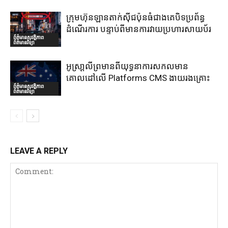
ក្រុមហ៊ុនឡានតាក់ស៊ីជប៉ុនធំជាងគេបិទប្រព័ន្ធ
ដំណើរការ បន្ទាប់ពីមានការវាយប្រហារសាយប័រ
ព័ត៌មានសុវត្ថិភាព
ព័ត៌មានវិទ្យា
អូស្រា្តលីព្រមានពីយុទ្ធនាការសកលមាន
គោលដៅលើ Platforms CMS ងាយរងគ្រោះ
ព័ត៌មានសុវត្ថិភាព
ព័ត៌មានវិទ្យា
LEAVE A REPLY