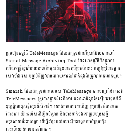
ក្រុមហ៊ុនកម្មវិធី TeleMessage ដែលជាក្រុមហ៊ុនអ៊ីស្រាអ៊ែលបានលក់
Signal Message Archiving Tool ដែលជាកម្មវិធីមិនផ្លូវការ
ហើយមន្រ្តីរដ្ឋាភិបាលអាមេរិកមួយចំនួនបានប្រើប្រាស់នោះ ឥឡូវត្រូវបានផ្អាក
សេវាទាំងអស់ បន្ទាប់ពីត្រូវបានគេរាយការណ៍ថាកំពុងតែត្រូវបានគេហេគចូល។
Smarsh ដែលជាក្រុមហ៊ុនមេរបស់ TeleMessage បានបញ្ជាក់ថា សេវា
TeleMessages ត្រូវបានផ្អាកដំណើរការ ខណៈវាកំពុងតែស៊ើបអង្កេតអំពី
ឧប្បត្តិហេតុសន្តិសុខដ៏សំខាន់។ យោងតាមការរកឃើញ ក្រុមហ៊ុនក៏បានចាត់
វិធានការ យ៉ាងរហ័សដើម្បីទប់ស្កាត់ និងបានទាក់ទងទៅក្រុមហ៊ុនសន្តិ
សុខសាយប័រខាងក្រៅ ដើម្បីគាំទ្រដល់ការស៊ើបអង្កេតរបស់ក្រុមហ៊ុន
នេះបើយោងតាមអ្នកនាំពាក្យ។