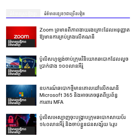
ព័ត៌មានស្រដៀងគ្នា
ព័ត៌មានផ្សេងៗជាច្រើនទៀត
Zoom ព្រមានពីភាពងាយរងគ្រោះដែលអនុញ្ញាត
ឱ្យមានការគ្រប់គ្រងលើគណនី
ព័ត៌មានសុវត្ថិភាព
ព័ត៌មានវិទ្យា
ប៉ូលិសហូឡង់ចាប់ក្រុមវិនិយោគឆបោកដែលលួច
ប្រាក់ជាង ១០០លានអឺរ៉ូ
ព័ត៌មានសុវត្ថិភាព
ព័ត៌មានវិទ្យា
ឧបករណ៍ឆបោកថ្មីមានគោលដៅលើគណនី
Microsoft 365 និងអាចគេចផុតពីប្រព័ន្ធ
ព័ត៌មានសុវត្ថិភាព
ការពារ MFA
ព័ត៌មានវិទ្យា
ប៉ូលិសអេស្បាញចុះបង្រ្កាបក្រុមឆបោកសាយប័រ
១៤០លានអឺរ៉ូ និងចាប់ខ្លួនជនសង្ស័យ ៤រូប
ព័ត៌មានសុវត្ថិភាព
ព័ត៌មានវិទ្យា