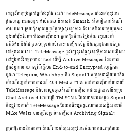
ចេញពីការប្រុងប្រយ័ត្នយ៉ាងខ្លាំង សេវា TeleMessage ទាំងអស់ត្រូវបាន
ផ្អាកបណ្តោះអាសន្ន។ ផលិតផល និងសេវា Smarsh ដទៃទៀតនៅដំណើរ
ការធម្មតា។ ក្រុមហ៊ុនបានប្តេជ្ញាចិត្តរក្សានូវតម្លាភាព និងចែករំលែកបច្ចុប្បន្នភាព
នូវរាល់អ្វីៗដែលយើងអាចធ្វើបាន។ ក្រុមហ៊ុនក៏បានថ្លែងអំណរគុណដល់
អតិថិជន និងដៃគូរបស់ក្រុមហ៊ុនចំពោះការជឿទុកចិត្ត និងរក្សានូវភាពអត់ធ្មត់
នៅក្នុងពេលនេះ។ TeleMessage ផ្តល់ឱ្យទូរស័ព្ទនូវសុវត្ថិភាពសេវាផ្ញើសារ
នៅក្នុងអាជីវកម្មរួមមាន Tool ដើម្បី Archive Messages ដែលបាន
ផ្លាស់ប្តូរតាមរយៈកម្មវិធីផ្ញើសារ End-to-end Encrypted សុវត្ថិភាព
ដូចជា Telegram, WhatsApp និង Signal។ សន្ទរកថាឆ្លើយតបនឹង
សំណើបញ្ជាក់របាយការណ៍ 404 Media ថា ហេគឃ័របាន​ធ្វើការបំពានលើ
TeleMessage និងបានលួចចូលដំណើរការផ្ញើសារដោយផ្ទាល់ទៅនឹងក្រុម
Chat Archived ដោយប្រើ TM SGNL ដែលជាការថតចម្លង Signal
មិនផ្លូវការរបស់ TeleMessage ដែលអតីតអ្នកផ្តល់យោបល់សន្តិសុខជាតិ
Mike Waltz បានប្រើសម្រាប់ការផ្ញើសារ Archiving Signal។
ក្រុមហ៊ុនបាននិយាយថា ដំណើរការទាំងស្រុងត្រូវបានចំណាយពេលប្រហែល