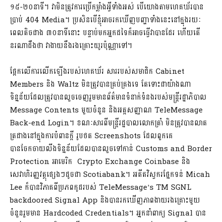
១៥-២០នាទី។ វាមិនត្រូវការប្រើកម្លាំងអ្វីទាំងអស់ បើយោងតាមហេគឃ័របាន
ប្រាប់ 404 Media។ ប្រសិនបើខ្ញុំអាចរកឃើញបញ្ហាទាំងនេះនៅក្នុងរយៈ
ពេលតិចជាង ៣០នាទីនោះ បន្ទាប់មកអ្នកដទៃក៏អាចធ្វើវាបានដែរ ហើយតើ
នរណាដឹងថា វាងាយនឹងរងគ្រោះយូរប៉ុណ្ណាទៅ។
ផ្អែកលើការលើកឡើងរបស់ហេគឃ័រ សាររបស់សមាជិក Cabinet
Members និង Waltz មិនត្រូវបានគ្រប់គ្រងទេ តែទោះជាយ៉ាងណា
ទិន្នន័យដែលត្រូវបានលួចចេញរួមមានព័ត៌មានទំនាក់ទំនងរបស់មន្រ្តីរដ្ឋាភិបាល
Message Contents មួយចំនួន និងអត្តសញ្ញាណ TeleMessage
Back-end Login។ ខណៈសារពីមន្ត្រីរដ្ឋបាលលោកត្រាំ មិនត្រូវបានលាត
ត្រដាងនៅក្នុងការបំពានក្តី រូបថត Screenshots ដែលពួកគេ
បានចែកចាយលីងទិន្នន័យដែលបានលួចទៅកាន់ Customs and Border
Protection អាមេរិក Crypto Exchange Coinbase និង
សេវាហិរញ្ញវត្ថុផ្សេងៗដូចជា Scotiabank។ អតីតវិស្វករផ្នែកទន់ Micah
Lee ក៏បានវិភាគពីប្រភពកូដរបស់ TeleMessage’s TM SGNL
backdoored Signal App និងបានរកឃើញភាពងាយរងគ្រោះមួយ
ចំនួនរួមមាន Hardcoded Credentials។ អ្នកនាំពាក្យ Signal បាន