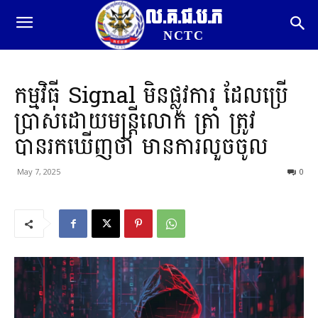
ល.គ.ជ.ប.ភ
NCTC
កម្មវិធី Signal មិនផ្លូវការ ដែលប្រើ
ប្រាស់ដោយមន្រ្តីលោក ត្រាំ ត្រូវ
បានរកឃើញថា មានការលួចចូល
May 7, 2025
0