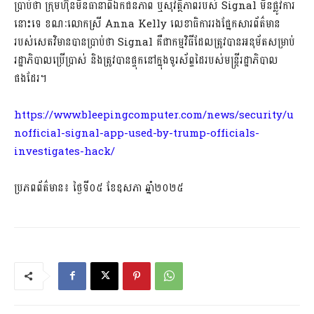
ប្រាប់ថា ក្រុមហ៊ុនមិនធានាពីឯកជនភាព ឬសុវត្ថិភាពរបស់ Signal មិនផ្លូវការ
នោះទេ ខណៈលោកស្រី Anna Kelly លេខាធិការរងផ្នែកសារព័ត៌មាន
របស់សេតវិមានបានប្រាប់ថា Signal គឺជាកម្មវិធីដែលត្រូវបានអនុម័តសម្រាប់
រដ្ឋាភិបាលប្រើប្រាស់ និងត្រូវបានផ្ទុកនៅក្នុងទូរស័ព្ទដៃរបស់មន្រ្តីរដ្ឋាភិបាល
ផងដែរ។
https://www.bleepingcomputer.com/news/security/u
nofficial-signal-app-used-by-trump-officials-
investigates-hack/
ប្រភពព័ត៌មាន៖ ថ្ងៃទី០៥ ខែឧសភា ឆ្នាំ២០២៥