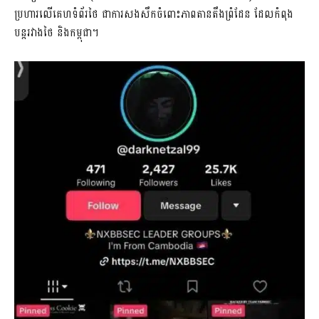
ប្រហារលើគេហទំព័រថៃ ជាការសងសឹកចំពោះភាពតានតឹងព្រំដែន ដែលកំពុង
បន្តរវាងថៃ និងកម្ពុជា។