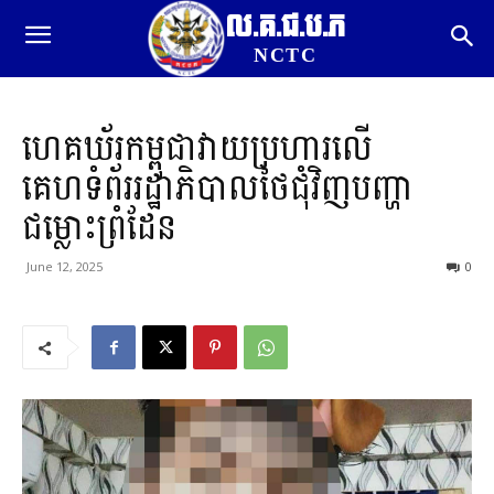
ល.គ.ជ.ប.ភ
NCTC
ហេគឃ័រកម្ពុជាវាយប្រហារលើ
គេហទំព័ររដ្ឋាភិបាលថៃជុំវិញបញ្ហា
ជម្លោះព្រំដែន
June 12, 2025
0