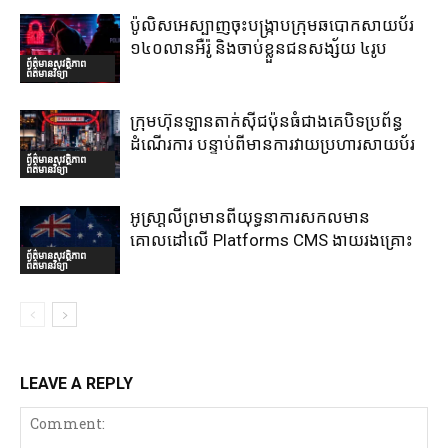
ប៉ូលិសអេស្បាញចុះបង្រ្កាបក្រុមឆបោកសាយប័រ
១៤០លានអឺរ៉ូ និងចាប់ខ្លួនជនសង្ស័យ ៤រូប
ព័ត៌មានសុវត្ថិភាព
ព័ត៌មានវិទ្យា
ក្រុមហ៊ុនឡានតាក់ស៊ីជប៉ុនធំជាងគេបិទប្រព័ន្ធ
ដំណើរការ បន្ទាប់ពីមានការវាយប្រហារសាយប័រ
ព័ត៌មានសុវត្ថិភាព
ព័ត៌មានវិទ្យា
អូស្រា្តលីព្រមានពីយុទ្ធនាការសកលមាន
គោលដៅលើ Platforms CMS ងាយរងគ្រោះ
ព័ត៌មានសុវត្ថិភាព
ព័ត៌មានវិទ្យា
LEAVE A REPLY