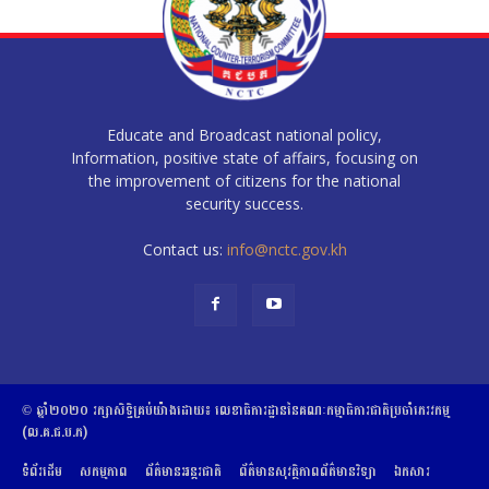
Educate and Broadcast national policy,
Information, positive state of affairs, focusing on
the improvement of citizens for the national
security success.
Contact us:
info@nctc.gov.kh
© ឆ្នាំ២០២០​ ​រក្សាសិទ្ធិ​គ្រប់យ៉ាង​ដោយ​៖​ ​លេខាធិការដ្ឋាននៃគណៈកម្មាធិការជាតិប្រចាំភេរវកម្ម
(ល.គ.ជ.ប.ភ)
ទំព័រដើម
សកម្មភាព
ព័ត៌មានអន្តរជាតិ
ព័ត៌មានសុវត្ថិភាពព័ត៌មានវិទ្យា
ឯកសារ