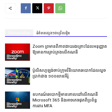
ព័ត៌មានស្រដៀងគ្នា
ព័ត៌មានផ្សេងៗជាច្រើនទៀត
Zoom ព្រមានពីភាពងាយរងគ្រោះដែលអនុញ្ញាត
ឱ្យមានការគ្រប់គ្រងលើគណនី
ព័ត៌មានសុវត្ថិភាព
ព័ត៌មានវិទ្យា
ប៉ូលិសហូឡង់ចាប់ក្រុមវិនិយោគឆបោកដែលលួច
ប្រាក់ជាង ១០០លានអឺរ៉ូ
ព័ត៌មានសុវត្ថិភាព
ព័ត៌មានវិទ្យា
ឧបករណ៍ឆបោកថ្មីមានគោលដៅលើគណនី
Microsoft 365 និងអាចគេចផុតពីប្រព័ន្ធ
ព័ត៌មានសុវត្ថិភាព
ការពារ MFA
ព័ត៌មានវិទ្យា