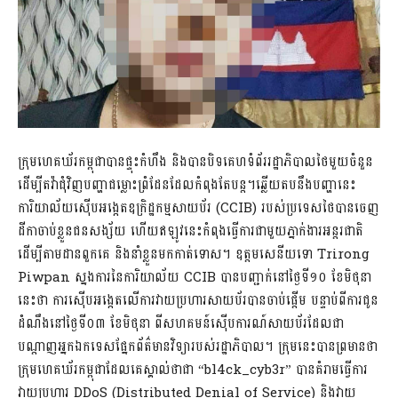
ក្រុមហេគឃ័រកម្ពុជាបានផ្ទុះកំហឹង និងបានបិទគេហទំព័ររដ្ឋាភិបាលថៃមួយចំនួន
ដើម្បីតវ៉ាជុំវិញបញ្ហាជម្លោះព្រំដែនដែលកំពុងតែបន្ត។ឆ្លើយតបនឹងបញ្ហានេះ
ការិយាល័យស៊ើបអង្កេតឧក្រិដ្ឋកម្មសាយប័រ (CCIB) របស់ប្រទេសថៃបានចេញ
ដីកាចាប់ខ្លួនជនសង្ស័យ ហើយឥឡូវនេះកំពុងធ្វើការជាមួយភ្នាក់ងារអន្តរជាតិ
ដើម្បីតាមដានពួកគេ និងនាំខ្លួនមកកាត់ទោស។ ឧត្តមសេនីយទោ Trirong
Piwpan ស្នងការនៃការិយាល័យ CCIB បានបញ្ជាក់នៅថ្ងៃទី១០ ខែមិថុនា
នេះថា ការស៊ើបអង្កេតលើការវាយប្រហារសាយប័របានចាប់ផ្តើម បន្ទាប់ពីការជូន
ដំណឹងនៅថ្ងៃទី០៣ ខែមិថុនា ពីសហគមន៍ស៊ើបការណ៍សាយប័រដែលជា
បណ្តាញអ្នកឯកទេសផ្នែកព័ត៌មានវិទ្យារបស់រដ្ឋាភិបាល។ ក្រុមនេះបានព្រមានថា
ក្រុមហេគឃ័រកម្ពុជាដែលគេស្គាល់ថាជា “bl4ck_cyb3r” បានគំរាមធ្វើការ
វាយប្រហារ DDoS (Distributed Denial of Service) និងវាយ