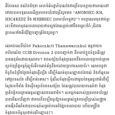
ពីខែមេសា ដល់ខែមិថុនា គេហទំព័ររដ្ឋាភិបាលថៃជាច្រើនបានក្លាយជាគោលដៅ
ដោយបានទទួលសារពីក្រុមហេគឃ័រជាច្រើនរួមមាន “ANONSEC-KH,
H3C4KEDZ និង NXBBSEC (ហេគឃ័រកម្ពុជា)”។ ការប្រឈមមុខដាក់គ្នា
នេះគឺជាហេតុផលនយោបាយជាចម្បងដែលភ្ជាប់ទៅនឹងជម្លោះដ៏រាំុរៃ៉រវាង
ប្រទេសទាំងពីរជុំវិញបញ្ហាព្រំដែនរួមគ្នា។
លោកវរសេនីយ៍ឯក Pakornkitt Thanawarinkul អគ្គនាយក
ការិយាល័យ CCIB Division 2 បានបញ្ជាក់ថា ដីកាចាប់ខ្លួនចំនួនពីរត្រូវ
បានអនុម័តដោយតុលាការ។ ជនសង្ស័យកំពុងប្រឈមនឹងការចោទប្រកាន់ក្រោម
ច្បាប់ឧក្រិដ្ឋកម្មកុំព្យូទ័រពីបទពាក់ព័ន្ធនឹងការវាយប្រហារសាយប័រ។ លោកបន្តថា
កិច្ចខិតខំប្រឹងប្រែងកំពុងធ្វើឡើង ដើម្បីកំណត់មុខសញ្ញាជនដៃដល់ និងនាំពួកគេ
ទៅប្រទេសថៃ ដើម្បីកាត់ទោស។ ប៉ូលីសកំពុងធ្វើការជាមួយដៃគូអន្តរជាតិដើម្បី
ស្វែងរកទីតាំង និងធ្វើបត្យាប័នជនសង្ស័យ ដែលត្រូវបានរាយការណ៍ថា កំពុង
ប្រតិបត្តិការក្រោមអត្តសញ្ញាណជនអនាមិក។ សកម្មភាពរបស់ក្រុមហេគឃ័រត្រូវ
បានមើលឃើញថា ជាការកើនឡើងគួរឱ្យកតសម្គាល់ក្នុងការប្រើប្រាស់សង្រ្គាម
តាមអុីនធឺណិតជាឧបករណ៍សម្រាប់ការតវ៉ាផ្នែកនយោបាយ ហើយមន្រ្តីថៃ
កំពុងយកចិត្តទុកដាក់លើបញ្ហានេះ។