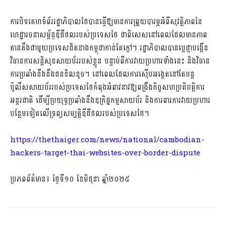
ការបិទគេហទំព័ររដ្ឋាភិបាលថៃបានធ្វើឱ្យមានការព្រួយបារម្ភអំពីសុវត្ថិភាពនៃ
ហេដ្ឋារចនាសម្ព័ន្ធឌីជីថលរបស់ប្រទេសថៃ ជាពិសេសនៅពេលដែលមានភាព
តានតឹងជាមួយប្រទេសជិតខាងកម្ពុជាកាន់តែក្តៅ។ រដ្ឋាភិបាលបានប្តេជ្ញាបង្កើន
វិធានការសន្តិសុខសាយប័ររបស់ខ្លួន បន្ទាប់ពីការវាយប្រហារទាំងនេះ និងវិធាន
ការប្រឆាំងនឹងនឹងជនខិលខូច។ នៅពេលដែលការស៊ើបអង្កេតនៅតែបន្ត
ប៉ូលីសសាយប័ររបស់ប្រទេសថៃកំពុងអំពាវនាវឱ្យពង្រឹងកិច្ចសហប្រតិបត្តិការ
អន្តរជាតិ ដើម្បីប្រយុទ្ធប្រឆាំងនឹងឧក្រិដ្ឋកម្មសាយប័រ និងការពារការវាយប្រហារ
បន្ថែមទៀតលើទ្រព្យសម្បត្តិឌីជីថលរបស់ប្រទេសថៃ។
https://thethaiger.com/news/national/cambodian-
hackers-target-thai-websites-over-border-dispute
ប្រភពព័ត៌មាន៖ ថ្ងៃទី១០ ខែមិថុនា ឆ្នាំ២០២៥