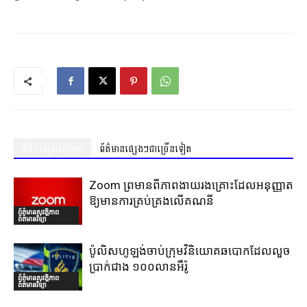
ព័ត៌មានស្រដៀងគ្នា
ព័ត៌មានផ្សេងៗជាច្រើនទៀត
Zoom ព្រមានពីភាពងាយរងគ្រោះដែលអនុញ្ញាត
ឱ្យមានការគ្រប់គ្រងលើគណនី
ព័ត៌មានសុវត្ថិភាព
ព័ត៌មានវិទ្យា
ប៉ូលិសហូឡង់ចាប់ក្រុមវិនិយោគឆបោកដែលលួច
ប្រាក់ជាង ១០០លានអឺរ៉ូ
ព័ត៌មានសុវត្ថិភាព
ព័ត៌មានវិទ្យា