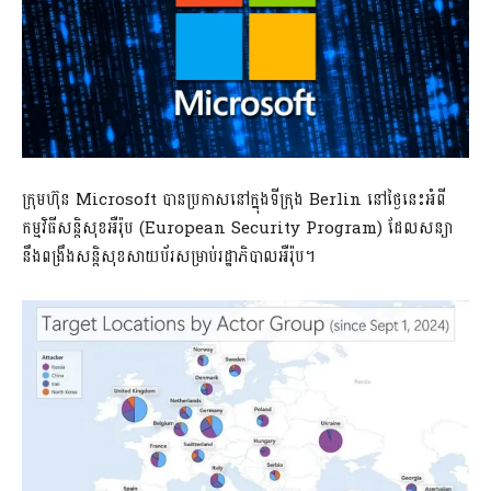
ក្រុមហ៊ុន Microsoft បានប្រកាសនៅក្នុងទីក្រុង Berlin នៅថ្ងៃនេះអំពី
កម្មវិធីសន្តិសុខអឺរ៉ុប (European Security Program) ដែលសន្យា
នឹងពង្រឹងសន្តិសុខសាយប័រសម្រាប់រដ្ឋាភិបាលអឺរ៉ុប។