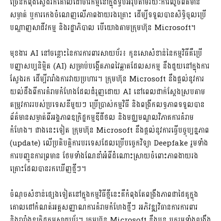
ច្រើនកំពុងស្វែងរកគោលដៅចារកម្មនៅក្នុងទ្វីបអឺរ៉ុបតាមរយៈការលួចព័ត៌មាន
សម្ងាត់ ឬការកេងចំណេញលើភាពងាយរងគ្រោះ ដើម្បីទទួលបានសិទ្ធិចូលប្រើ
បណ្តាញសាជីវកម្ម និងរដ្ឋាភិបាល បើយោងតាមក្រុមហ៊ុន Microsoft។
មុខងារ AI នៅចន្លោះនៃការការពារសាយប័រ៖ កូនសោសំខាន់នៃកម្មវិធីគឺប្រើ
បញ្ញាសប្បនិម្មិត (AI) សម្រាប់បង្កើតភាពវៃឆ្លាតដែលសកម្ម នឹងជួយនៅក្នុងការ
ស្វែងរក ដើម្បីរារាំងការវាយប្រហារ។ ក្រុមហ៊ុន Microsoft នឹងផ្តល់នូវការ
យល់ដឹងពីការគំរាមកំហែងដែលជំរុញដោយ AI នៅពេលជាក់ស្តែងស្របតាម
តម្រូវការរបស់ប្រទេសនីមួយៗ ប្រើប្រាស់កម្មវិធី និងពង្រីកលទ្ធភាពទទួលបាន
ព័ត៌មានសម្ងាត់ពីអង្គភាពឧក្រិដ្ឋកម្មឌីជីថល និងមជ្ឈមណ្ឌលវិភាគការគំរាម
កំហែង។ ជាងនេះទៀត ក្រុមហ៊ុន Microsoft នឹងផ្តល់នូវការធ្វើបច្ចុប្បន្នភាព
(update) លើប្រតិបត្តិការបរទេសដែលប្រើបច្ចេកវិទ្យា Deepfake រួមទាំង
ការបញ្ជូនការព្រមាន ថែមទាំងណែនាំអំពីដំណោះស្រាយចំពោះភាពងាយរង
គ្រោះដែលបានរកឃើញថ្មីៗ។
ចំណុចសំខាន់ផ្សេងទៀតនៅក្នុងកម្មវិធីថ្មីនេះគឺកំពុងតែពង្រឹងភាពជាដៃគូក្នុង
គោលដៅកំណត់អត្តសញ្ញាណការគំរាមកំហែងថ្មីៗ អភិវឌ្ឍវិធានការការពារ
និងរារាំងឧក្រិដ្ឋកម្មសាយប័រ។ ក្រុមហ៊ុន Microsoft នឹងបន្ត បូករួមទាំងពង្រឹង