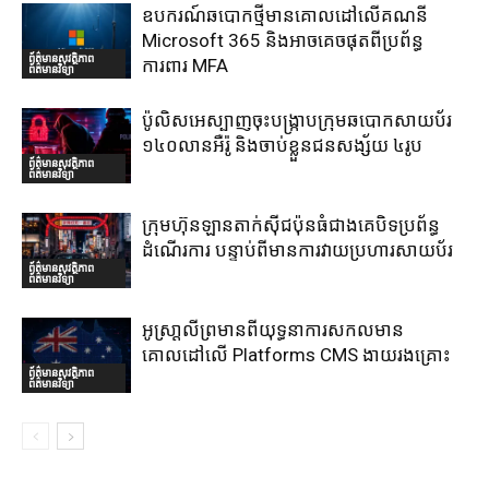
ឧបករណ៍ឆបោកថ្មីមានគោលដៅលើគណនី
Microsoft 365 និងអាចគេចផុតពីប្រព័ន្ធ
ព័ត៌មានសុវត្ថិភាព
ការពារ MFA
ព័ត៌មានវិទ្យា
ប៉ូលិសអេស្បាញចុះបង្រ្កាបក្រុមឆបោកសាយប័រ
១៤០លានអឺរ៉ូ និងចាប់ខ្លួនជនសង្ស័យ ៤រូប
ព័ត៌មានសុវត្ថិភាព
ព័ត៌មានវិទ្យា
ក្រុមហ៊ុនឡានតាក់ស៊ីជប៉ុនធំជាងគេបិទប្រព័ន្ធ
ដំណើរការ បន្ទាប់ពីមានការវាយប្រហារសាយប័រ
ព័ត៌មានសុវត្ថិភាព
ព័ត៌មានវិទ្យា
អូស្រា្តលីព្រមានពីយុទ្ធនាការសកលមាន
គោលដៅលើ Platforms CMS ងាយរងគ្រោះ
ព័ត៌មានសុវត្ថិភាព
ព័ត៌មានវិទ្យា