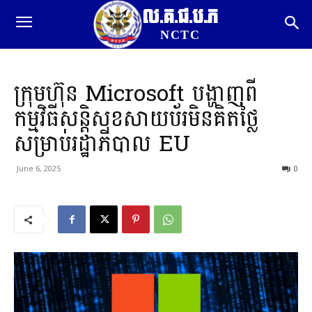
ល.គ.ជ.ប.ភ
NCTC
ក្រុមហ៊ុន Microsoft បង្ហាញពី
កម្មវិធីសន្តិសុខសាយប័រមិនគិតថ្លៃ
សម្រាប់រដ្ឋាភិបាល EU
June 6, 2025
0