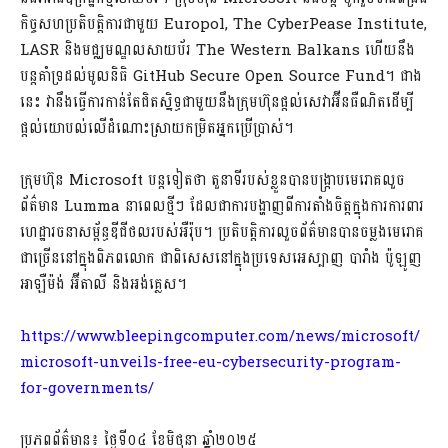
កិច្ចសហប្រតិបត្តិការជាមួយ Europol, The CyberPease Institute,
LASR និងមជ្ឈមណ្ឌលសាយប័រ The Western Balkans ហើយនឹង
បន្តគាំទ្រដល់មូលនិធិ GitHub Secure Open Source Fund។ ជាង
នេះ វានឹងធ្វើការកាន់តែជិតស្និទ្ធជាមួយនឹងក្រុមហ៊ុនផ្តល់សេវាអ៊ីនធឺណិតដើម្បី
ផ្តល់យោបល់លើដំណោះស្រាយកម្រិតអ្នកប្រើប្រាស់។
ក្រុមហ៊ុន Microsoft បន្តទៀតថា តួនាទីរបស់ខ្លួនបានបង្រ្កាបមេរោគលួច
ព័ត៌មាន Lumma នាពេលថ្មីៗ ដែលជាការបង្ហាញពីការតាំងចិត្តក្នុងការការពារ
ហេដ្ឋារចនាសម្ព័ន្ធឌីជីថលរបស់អឺរ៉ុប។ ប្រតិបត្តិការលួចព័ត៌មានបានចម្លងមេរោគ
ជាច្រើននៅក្នុងពិភពលោក ជាពិសេសនៅក្នុងប្រទេសអេស្បាញ បារាំង ប៉ូឡូញ
អាឡឺម៉ង់ អ៊ីតាលី និងអង់គ្លេស។
https://www.bleepingcomputer.com/news/microsoft/
microsoft-unveils-free-eu-cybersecurity-program-
for-governments/
ប្រភពព័ត៌មាន៖ ថ្ងៃទី០៤ ខែមិថុនា ឆ្នាំ២០២៥