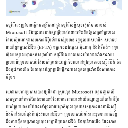
កម្មវិធីនេះត្រូវបានធ្វើការពង្រីកនៅក្នុងកម្មវិធីសន្តិសុខរដ្ឋាភិបាលរបស់
Microsoft និងត្រូវបានដាក់ឲ្យប្រើប្រាស់ដោយមិនគិតថ្លៃសម្រាប់ប្រទេស
ដែលស្ថិននៅក្នុងសហភាពអឺរ៉ុបទាំងអស់រួមមាន រដ្ឋចូលជាសមាជិក សមាគម
ពាណិជ្ជកម្មសេរីអឺរ៉ុប (EFTA) ចក្រភពអង់គ្លេស ម៉ូណាកូ និងវ៉ាទីកង់។ ក្រុម
ហ៊ុនយក្សនេះបានកត់សម្គាល់ថា កម្មវិធីនេះមានគោលបំណងរារាំងការវាយ
ប្រហារពីក្រុមហេគឃ័រដែលគាំទ្រដោយរដ្ឋាភិបាលនៅក្នុងប្រទេសរុស្ស៊ី អឺរ៉ង់ ចិន
និងកូរ៉េខាងជើង ដែលបានជំរុញប្រតិបត្តិការរបស់ពួកគេប្រឆាំងនឹងសហភាព
អឺរ៉ុប។
យោងតាមការប្រកាសបានឱ្យដឹងថា ក្រុមហ៊ុន Microsoft បន្តអង្កេតលើ
សកម្មភាពគំរាមកំហែងជាប់លាប់ដែលមានគោលដៅលើបណ្តាញណិតវើកអឺរ៉ុប
របស់ក្រុមហេគឃ័រដែលគាំទ្រដោយរដ្ឋាភិបាលដូចជាសកម្មភាពជនជាតិរុស្ស៊ី
និងចិនដែលកំពុងរីកដុះដាលនៅអឺរ៉ុប។ ក្រុមហេគឃ័រទាំងនេះរួមមានពាក់ព័ន្ធ
នឹងការធ្វើសកម្មភាពព្យាបាទចេញពីប្រទេសអឺរ៉ង់ និងកូរ៉េខាងជើង ដែលភាគ