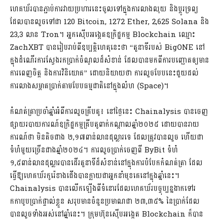
ហេគឃ័រ​បានភ្ជាប់ការវាយប្រហារនេះចូលទៅក្នុងការលាងលុយ និងប្តូរទ្រព្យ
ដែលបានលួចទៅជា 120 Bitcoin, 1272 Ether, 2,625 Solana និង
23,3 លាន Tron។ អ្នកស៊ើបអង្កេតឧក្រិដ្ឋកម្ម Blockchain ឈ្មោះ
ZachXBT បានរៀបរាប់ពីឧប្បត្តិហេតុនេះថា “តួនាទីរបស់ BigONE នៅ
ក្នុងដំណើរការស្វែងរកប្រាក់ចំណូលដ៏សំខាន់ ដែលបានមកពីការបញ្ឆោតឲ្យមាន
ការពេញចិត្ត និងការវិនិយោគ” ដោយនិយាយថា ការលួចបែបនេះជួយដល់
ការលាងសម្អាតប្រាក់តាមបែបធម្មជាតិនៅក្នុងលំហ (Space)។
កំណត់ត្រាប្រចាំឆ្នាំអំពីការលួចគ្រីបតូ៖ នៅថ្ងៃនេះ Chainalysis បានចេញ
ផ្សាយរបាយការណ៍ឧក្រិដ្ឋកម្មគ្រីបតូពាក់កណ្តាលឆ្នាំ២០២៥ ដោយបានរាយ
ការណ៍ថា មិនតិចជាង ២,១៧ពាន់លានដុល្លារទេ ដែលត្រូវបានលួច ហើយជា
ទំហំមួយច្រើនជាងឆ្នាំ២០២៤។ ការលួចប្រាក់ចេញពី ByBit ទំហំ
១,៥ពាន់លានដុល្លារបានដើរតួនាទីដ៏សំខាន់នៅក្នុងការបំបែកកំណត់ត្រា ដែល
ធ្វើឱ្យហេគឃ័រកូរ៉េខាងជើងបានក្លាយជាអ្នកនាំមុខគេនៅក្នុងឆ្នាំនេះ។
Chainalysis បានលើកឡើងពីទំនោរដែលហេគឃ័របច្ចុប្បន្នងាកទៅរ
កកាបូបប្រាក់ផ្ទាល់ខ្លួន សរុបមានចំនួនប្រមាណជា ២៣,៣៥% នៃប្រាក់ដែល
បានលួចទាំងអស់នៅឆ្នាំនេះ។ ក្រុមហ៊ុនស៊ើបអង្កេត Blockchain ក៏បាន