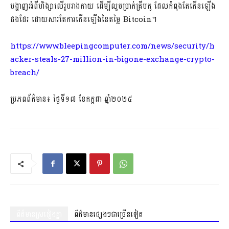
បង្ហាញអំពីហិង្សាលើរូបរាងកាយ ដើម្បីលួចប្រាក់គ្រីបតូ ដែលកំពុងតែកើនឡើង
ផងដែរ ដោយសារតែការកើនឡើងនៃតម្លៃ Bitcoin។
https://www.bleepingcomputer.com/news/security/h
acker-steals-27-million-in-bigone-exchange-crypto-
breach/
ប្រភពព័ត៌មាន៖ ថ្ងៃទី១៧ ខែកក្កដា ឆ្នាំ២០២៥
ព័ត៌មានស្រដៀងគ្នា
ព័ត៌មានផ្សេងៗជាច្រើនទៀត