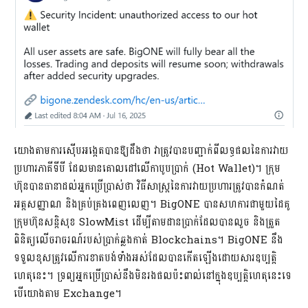
យោងតាមការស៊ើបអង្កេតបានឱ្យដឹងថា វាត្រូវបានបញ្ជាក់ពីលទ្ធផលនៃការវាយ
ប្រហារភាគីទីបី ដែលមានគោលដៅលើកាបូបប្រាក់ (Hot Wallet)។ ក្រុម
ហ៊ុនបានធានាដល់អ្នកប្រើប្រាស់ថា វិធីសាស្រ្តនៃការវាយប្រហារត្រូវបានកំណត់
អត្តសញ្ញាណ និងគ្រប់គ្រងពេញលេញ។ BigONE បានសហការជាមួយដៃគូ
ក្រុមហ៊ុនសន្តិសុខ SlowMist ដើម្បីតាមដានប្រាក់ដែលបានលួច និងត្រួត
ពិនិត្យលើចរាចរណ៍របស់ប្រាក់ឆ្លងកាត់ Blockchains។ BigONE នឹង
ទទួលខុសត្រូវលើការខាតបង់ទាំងអស់ដែលបានកើតឡើងដោយសារឧប្បត្តិ
ហេតុនេះ។ ទ្រព្យអ្នកប្រើប្រាស់នឹងមិនរងផលប៉ះពាល់នៅក្នុងឧប្បត្តិហេតុនេះទេ
បើយោងតាម Exchange។