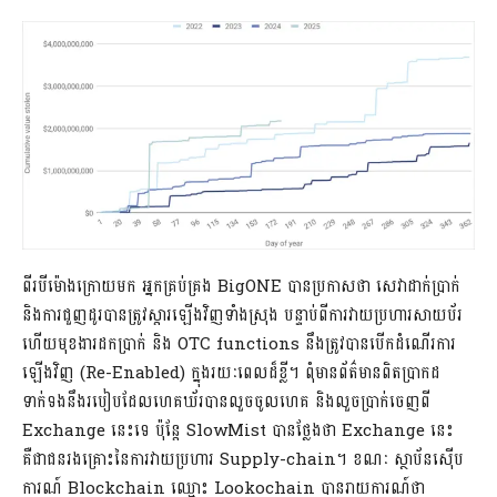
ពីរបីម៉ោងក្រោយមក អ្នកគ្រប់គ្រង BigONE បានប្រកាសថា សេវាដាក់ប្រាក់
និងការជួញដូរបានត្រូវស្តារឡើងវិញទាំងស្រុង បន្ទាប់ពីការវាយប្រហារសាយប័រ
ហើយមុខងារដកប្រាក់ និង OTC functions នឹងត្រូវបានបើកដំណើរការ
ឡើងវិញ (Re-Enabled) ក្នុងរយៈពេលដ៏ខ្លី។ ពុំមានព័ត៌មានពិតប្រាកដ
ទាក់ទងនឹងរបៀបដែលហេគឃ័របានលួចចូលហេគ និងលួចប្រាក់ចេញពី
Exchange នេះទេ ប៉ុន្តែ SlowMist បានថ្លែងថា Exchange នេះ
គឺជាជនរងគ្រោះនៃការវាយប្រហារ Supply-chain។ ខណៈ ស្ថាប័នស៊ើប
ការណ៍ Blockchain ឈ្មោះ Lookochain បានរាយការណ៍ថា