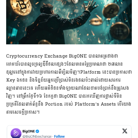
Cryptocurrency Exchange BigONE បានលាតត្រដាងថា
ហេគឃ័របានលួចទ្រព្យឌីជីថលផ្សេងៗដែលមានតម្លៃប្រមាណជា ២៧លាន
ដុល្លារនៅក្នុងការវាយប្រហារកាលពីម្សិលមិញ។Platform នេះបានប្រកាសថា
Key ឯកជន និងទិន្នន័យអ្នកប្រើប្រាស់មិនរងផលប៉ះពាល់ដោយសារការ
ឈ្លានពាននេះទេ ហើយអតិថិជនទាំងឡាយណាដែលខាតបង់ប្រាក់នឹងត្រូវសង
វិញ។ នៅព្រឹកថ្ងៃទី១៦ ខែកក្កដា BigONE បានរកឃើញការផ្លាស់ទីមិន
ប្រក្រតីដែលពាក់ព័ន្ធនឹង Portion របស់ Platform’s Assets បើយោង
តាមសេចក្តីប្រកាស។