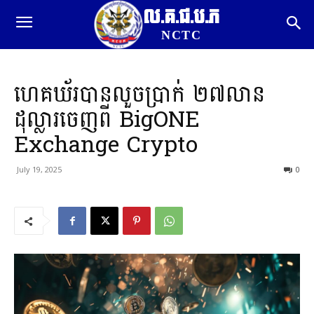
ល.គ.ជ.ប.ភ
NCTC
ហេគឃ័របានលួចប្រាក់ ២៧លាន
ដុល្លារចេញពី BigONE
Exchange Crypto
July 19, 2025
0