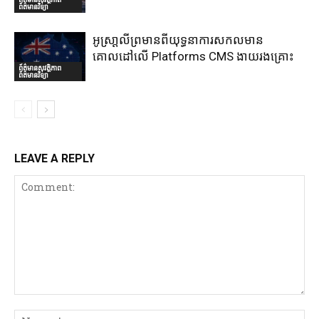
ព័ត៌មានវិទ្យា
អូស្រា្តលីព្រមានពីយុទ្ធនាការសកលមាន
គោលដៅលើ Platforms CMS ងាយរងគ្រោះ
ព័ត៌មានសុវត្ថិភាព
ព័ត៌មានវិទ្យា
LEAVE A REPLY