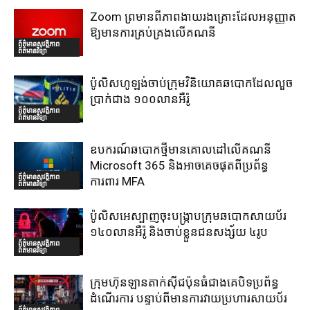
Zoom ព្រមានពីភាពងាយរងគ្រោះដែលអនុញ្ញាត
ឱ្យមានការគ្រប់គ្រងលើគណនី
ព័ត៌មានសុវត្ថិភាព
ព័ត៌មានវិទ្យា
ប៉ូលិសហូឡង់ចាប់ក្រុមវិនិយោគឆបោកដែលលួច
ប្រាក់ជាង ១០០លានអឺរ៉ូ
ព័ត៌មានសុវត្ថិភាព
ព័ត៌មានវិទ្យា
ឧបករណ៍ឆបោកថ្មីមានគោលដៅលើគណនី
Microsoft 365 និងអាចគេចផុតពីប្រព័ន្ធ
ព័ត៌មានសុវត្ថិភាព
ការពារ MFA
ព័ត៌មានវិទ្យា
ប៉ូលិសអេស្បាញចុះបង្រ្កាបក្រុមឆបោកសាយប័រ
១៤០លានអឺរ៉ូ និងចាប់ខ្លួនជនសង្ស័យ ៤រូប
ព័ត៌មានសុវត្ថិភាព
ព័ត៌មានវិទ្យា
ក្រុមហ៊ុនឡានតាក់ស៊ីជប៉ុនធំជាងគេបិទប្រព័ន្ធ
ដំណើរការ បន្ទាប់ពីមានការវាយប្រហារសាយប័រ
ព័ត៌មានសុវត្ថិភាព