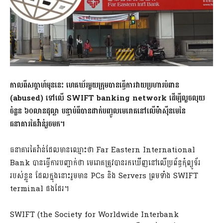
កាលពីសប្តាហ៍មុននេះ ហេគឃ័រមួយក្រុមបានធ្វើការវាយប្រហារបំពាន
(
abused) ទៅលើ SWIFT banking network​ ដើម្បីលួចលុយ
ចំនួន ៦០លានដុល្លា បន្ទាប់ពីបានដាក់បញ្ចូលមេរោគនៅលើម៉ាស៊ីនមេនៃ
ធនាគារតៃវ៉ាន់រួចមក។
ធនាគារតៃវ៉ាន់ដែលមានឈ្មោះថា​ Far Eastern International
Bank បានធ្វើការបញ្ជាក់ថា មេរោគត្រូវបានរកឃើញនៅលើប្រព័ន្ធកុំព្យូទ័រ
របស់ខ្លួន ដែលក្នុងនោះរួមមាន PCs​ និង​ Servers ព្រមទាំង​ SWIFT
terminal ផងដែរ។
SWIFT (the Society for Worldwide Interbank