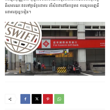
ពីសាធារណៈជនទៅប្រព័ន្ធធនាគារ បើសិនជានៅតែបន្តមាន ការលួចចេញពី
ធនាគារដូច្នេះទៀត។