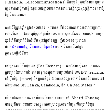
Financial Telecommunications) គឺជាប្រព័ន្ធមួយដែលអនុញ្ញាត
ឲ្យធនាគារធ្វើការផ្ញើរលុយទៅវិញទៅមកបានដោយសន្តិសុខ (សុវត្ថិភាព) នៅជុំ
វិញពិភពលោក។
កាលពីប៉ុន្មានឆ្នាំកន្លងផុតទៅនេះ ក្រុមហេគឃ័រដែលមានគោលដៅវាយប្រហារ
ទៅលើធនាគារដែលប្រើប្រាស់ប្រព័ន្ធ SWIFT បានធ្វើការព្យាយាមក្នុងការលួច
នូវទំហំទឹកប្រាក់ដ៏ធំសំបើម (នៅក្នុងខែកុម្ភៈ ឆ្នាំ២០១៦) ប្រមាណ
ជា
៩៥១លានដុល្លាពីធនាគារបង់ក្លាដេស
ទៅកាន់គណនីនៅក្នុង
ប្រទេសហ្វីលីពីន។
នៅក្នុងករណីថ្មីបំផុតនេះ (Far Eastern) មេរោគដែលស្ថិតនៅក្រោមការ
គ្រប់គ្រងនៃហេគឃ័រ មានលទ្ធភាពក្នុងការបញ្ជាទៅកាន់ SWIFT terminal
ដើម្បីបង្វែរ (move) ទឹកប្រាក់ចំនួន ៦០លានដុល្លា ទៅកាន់គណនីធនាគារនៅ
ក្នុងប្រទេស Sri Lanka, Cambodia, និង United States ។
បើយោងតាមនាយករងការិយាល័យធនាគារឈ្មោះថា Sherri Chuang
បានឲ្យដឹងថា ធនាគាររបស់ខ្លួនអាចស្រោចស្រង់មកវិញនូវទឹកប្រាក់ចំនួន