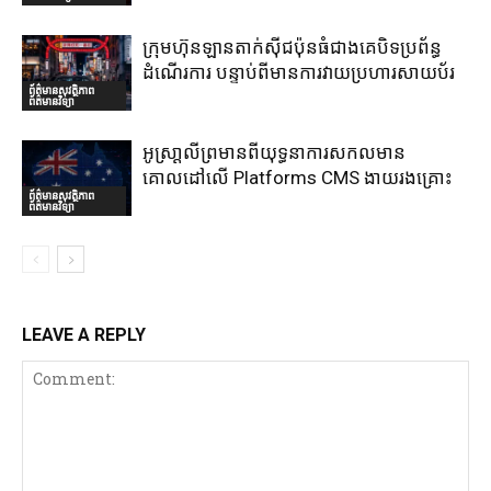
ក្រុមហ៊ុនឡានតាក់ស៊ីជប៉ុនធំជាងគេបិទប្រព័ន្ធ
ដំណើរការ បន្ទាប់ពីមានការវាយប្រហារសាយប័រ
ព័ត៌មានសុវត្ថិភាព
ព័ត៌មានវិទ្យា
អូស្រា្តលីព្រមានពីយុទ្ធនាការសកលមាន
គោលដៅលើ Platforms CMS ងាយរងគ្រោះ
ព័ត៌មានសុវត្ថិភាព
ព័ត៌មានវិទ្យា
LEAVE A REPLY