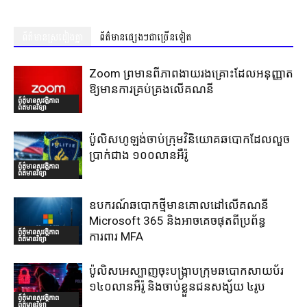
ព័ត៌មានស្រដៀងគ្នា
ព័ត៌មានផ្សេងៗជាច្រើនទៀត
Zoom ព្រមានពីភាពងាយរងគ្រោះដែលអនុញ្ញាត
ឱ្យមានការគ្រប់គ្រងលើគណនី
ព័ត៌មានសុវត្ថិភាព
ព័ត៌មានវិទ្យា
ប៉ូលិសហូឡង់ចាប់ក្រុមវិនិយោគឆបោកដែលលួច
ប្រាក់ជាង ១០០លានអឺរ៉ូ
ព័ត៌មានសុវត្ថិភាព
ព័ត៌មានវិទ្យា
ឧបករណ៍ឆបោកថ្មីមានគោលដៅលើគណនី
Microsoft 365 និងអាចគេចផុតពីប្រព័ន្ធ
ព័ត៌មានសុវត្ថិភាព
ការពារ MFA
ព័ត៌មានវិទ្យា
ប៉ូលិសអេស្បាញចុះបង្រ្កាបក្រុមឆបោកសាយប័រ
១៤០លានអឺរ៉ូ និងចាប់ខ្លួនជនសង្ស័យ ៤រូប
ព័ត៌មានសុវត្ថិភាព
ព័ត៌មានវិទ្យា