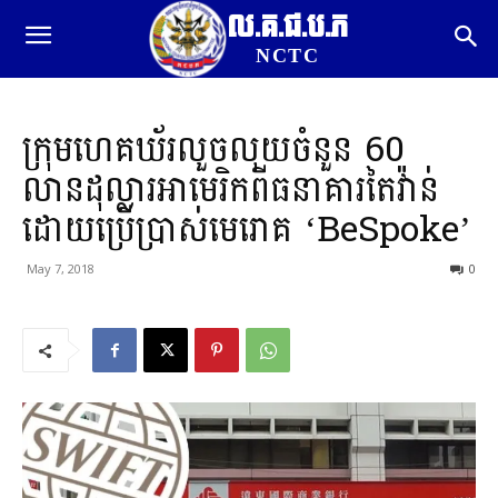
ល.គ.ជ.ប.ភ
NCTC
ក្រុមហេគឃ័រលួចលុយចំនួន 60
លានដុល្លារអាមេរិកពីធនាគារតៃវ៉ាន់
ដោយប្រើប្រាស់មេរោគ ‘BeSpoke’
May 7, 2018
0