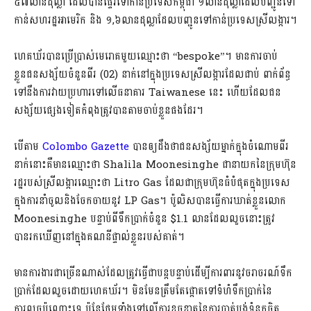
៥៧លានដុល្លា ដែលបានផ្ទេរទៅកាន់ប្រទេសកម្ពុជា ១លានដុល្លាដែលបញ្ជូនទៅ
កាន់សហរដ្ឋអាមេរិក និង ១,៦លានដុល្លាដែលបញ្ជូនទៅកាន់ប្រទេសស្រីលង្ការ។
ហេគឃ័របានប្រើប្រាស់មេរោគមួយឈ្មោះថា “bespoke”​​។ មានការចាប់
ខ្លួនជនសង្ស័យចំនួនពីរ (02) នាក់នៅក្នុងប្រទេសស្រីលង្ការដែលជាប់ ពាក់ព័ន្ធ
ទៅនឹងការវាយប្រហារទៅលើធនាគារ Taiwanese នេះ ហើយដែលជន
សង្ស័យផ្សេងទៀតកំពុងត្រូវបានតាមចាប់ខ្លួនផងដែរ។
បើតាម
Colombo Gazette
បានឲ្យដឹងថាជនសង្ស័យម្នាក់ក្នុងចំណោមពីរ
នាក់នោះគឺមានឈ្មោះថា Shalila Moonesinghe​ ជានាយកនៃក្រុមហ៊ុន
រដ្ឋរបស់ស្រីលង្ការឈ្មោះថា​ Litro Gas​ ដែលជាក្រុមហ៊ុនធំបំផុតក្នុងប្រទេស
ក្នុងការនាំចូលនិងចែកចាយនូវ LP Gas​។ ប៉ូលិសបានធ្វើការឃាត់ខ្លួនលោក
Moonesinghe បន្ទាប់ពីទឹកប្រាក់ចំនួន $1.1 លានដែលលួចនោះត្រូវ
បានរកឃើញនៅក្នុងគណនីផ្ទាល់ខ្លួនរបស់គាត់។
មានការងារជាច្រើនណាស់ដែលត្រូវធ្វើជាបន្តបន្ទាប់ដើម្បីការពារនូវចរាចរណ៍ទឹក
ប្រាក់ដែលលួចដោយហេគឃ័រ។ មិនមែនត្រឹមតែផ្តោតទៅទំហំទឹកប្រាក់នៃ
ការលួចប៉ុណ្ណោះទេ ប៉ុន្តែថែមទាំងទៅលើការខូចខាតនៃការបាត់បង់ទំនុកចិត្ត