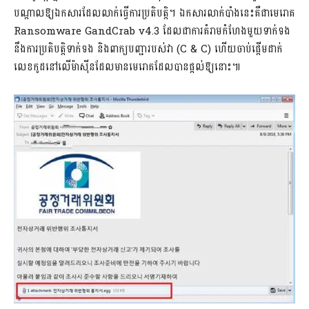
បណ្តាលឱ្យឯកសារដែលលាក់ធ្វើការប្រតិបត្តិ។ ឯកសារលាក់បាំងនេះគឺជាមេរោគ
Ransomware GandCrab v4.3 ដែលជាការគំរាមកំហែងមួយទាក់ទង
នឹងការប្រតិបត្តិទាក់ទង និងពាក្យបញ្ជារបស់វា (C & C) ហើយចាប់ផ្តើមដាក់
លេខកូដនៅលើម៉ាស៊ីនដែលមានមេរោគដែលបានផ្ដល់ឱ្យនោះ៕