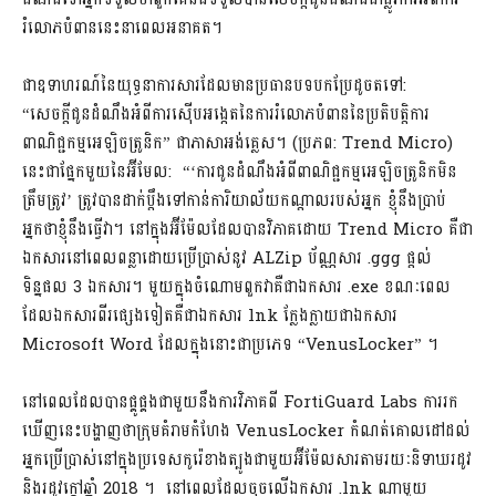
រំលោភបំពាននេះនាពេលអនាគត។
ជាឧទាហរណ៍នៃយុទ្ធនាការសារដែលមានប្រធានបទបកប្រែដូចតទៅ:
“សេចក្តីជូនដំណឹងអំពីការស៊ើបអង្កេតនៃការរំលោភបំពាននៃប្រតិបត្តិការ
ពាណិជ្ជកម្មអេឡិចត្រូនិក” ជាភាសាអង់គ្លេស។ (ប្រភព: Trend Micro)
នេះជាផ្នែកមួយនៃអ៊ីមែល: “‘ការជូនដំណឹងអំពីពាណិជ្ជកម្មអេឡិចត្រូនិកមិន
ត្រឹមត្រូវ’ ត្រូវបានដាក់ប្តឹងទៅកាន់ការិយាល័យកណ្តាលរបស់អ្នក ខ្ញុំនឹងប្រាប់
អ្នកថាខ្ញុំនឹងធ្វើវា។ នៅក្នុងអ៊ីម៉ែលដែលបានវិភាគដោយ Trend Micro គឺជា
ឯកសារនៅពេលពន្លាដោយប្រើប្រាស់នូវ ALZip ប័ណ្ណសារ .ggg ផ្តល់
ទិន្នផល 3 ឯកសារ។ មួយក្នុងចំណោមពួកវាគឺជាឯកសារ .exe ខណៈពេល
ដែលឯកសារពីរផ្សេងទៀតគឺជាឯកសារ lnk ក្លែងក្លាយជាឯកសារ
Microsoft Word ដែលក្នុងនោះជាប្រភេទ “VenusLocker” ។
នៅពេលដែលបានផ្គូផ្គងជាមួយនឹងការវិភាគពី FortiGuard Labs ការរក
ឃើញនេះបង្ហាញថាក្រុមគំរាមកំហែង VenusLocker កំណត់គោលដៅដល់
អ្នកប្រើប្រាស់នៅក្នុងប្រទេសកូរ៉េខាងត្បូងជាមួយអ៊ីម៉ែលសារតាមរយៈនិទាឃរដូវ
និងរដូវក្តៅឆ្នាំ 2018 ។ នៅពេលដែលចុចលើឯកសារ .lnk ណាមួយ