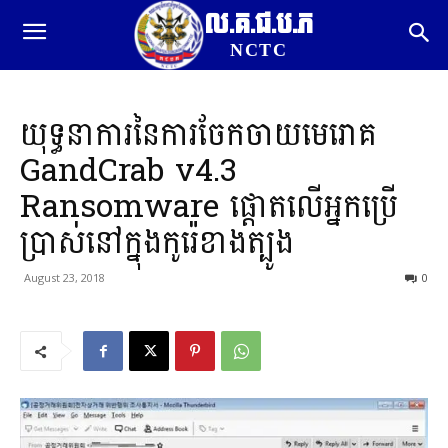
ល.គ.ជ.ប.ភ
NCTC
យុទ្ធនាការនៃការចែកចាយមេរោគ
GandCrab v4.3
Ransomware ផ្តោតលើអ្នកប្រើ
ប្រាស់នៅក្នុងកូរ៉េខាងត្បូង
August 23, 2018
0