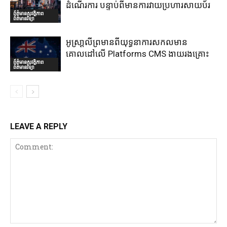
ដំណើរការ បន្ទាប់ពីមានការវាយប្រហារសាយប័រ
ព័ត៌មានសុវត្ថិភាព
ព័ត៌មានវិទ្យា
អូស្រា្តលីព្រមានពីយុទ្ធនាការសកលមាន
គោលដៅលើ Platforms CMS ងាយរងគ្រោះ
ព័ត៌មានសុវត្ថិភាព
ព័ត៌មានវិទ្យា
LEAVE A REPLY