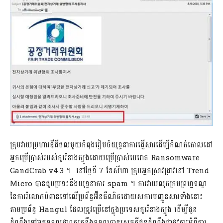
ក្រុមវាយប្រហារឌីជីថលមួយកំពុងរៀបចំយុទ្ធនាការផ្ញើសារដើម្បីកំណត់គោលដៅ
អ្នកប្រើប្រាស់របស់កូរ៉េខាងត្បូងដោយប្រើប្រាស់មេរោគ Ransomware
GandCrab v4.3 ។ នៅថ្ងៃទី 7 ខែសីហា ក្រុមអ្នកស្រាវជ្រាវនៅ Trend
Micro បានជួបប្រទះនឹងយុទ្ធនាការ spam ។ ការវាយលុកក្រមព្រហ្មទណ្ឌ
នៃការរំលោភបំពានទៅលើប្រព័ន្ធអ៊ីនធឺណិតដោយសការបញ្ជូនសារទាំងនោះ
តាមប្រព័ន្ធ Hangul ដែលត្រូវប្រើនៅក្នុងប្រទេសកូរ៉េខាងត្បូង ដើម្បីជូន
ដំណឹងទៅអ្នកទទួលថាពួកគេនឹងទទួលបានសេចក្តីជូនដំណឹងជាផ្លូវការអំពីការ