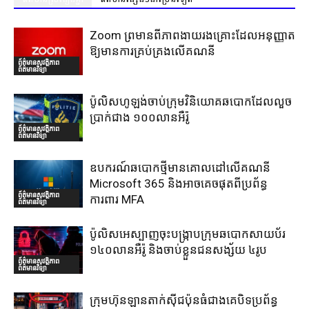
Zoom ព្រមានពីភាពងាយរងគ្រោះដែលអនុញ្ញាត
ឱ្យមានការគ្រប់គ្រងលើគណនី
ព័ត៌មានសុវត្ថិភាព
ព័ត៌មានវិទ្យា
ប៉ូលិសហូឡង់ចាប់ក្រុមវិនិយោគឆបោកដែលលួច
ប្រាក់ជាង ១០០លានអឺរ៉ូ
ព័ត៌មានសុវត្ថិភាព
ព័ត៌មានវិទ្យា
ឧបករណ៍ឆបោកថ្មីមានគោលដៅលើគណនី
Microsoft 365 និងអាចគេចផុតពីប្រព័ន្ធ
ព័ត៌មានសុវត្ថិភាព
ការពារ MFA
ព័ត៌មានវិទ្យា
ប៉ូលិសអេស្បាញចុះបង្រ្កាបក្រុមឆបោកសាយប័រ
១៤០លានអឺរ៉ូ និងចាប់ខ្លួនជនសង្ស័យ ៤រូប
ព័ត៌មានសុវត្ថិភាព
ព័ត៌មានវិទ្យា
ក្រុមហ៊ុនឡានតាក់ស៊ីជប៉ុនធំជាងគេបិទប្រព័ន្ធ