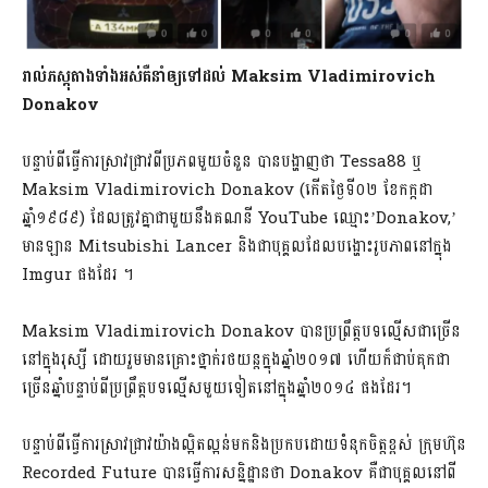
រាល់ភស្តុតាងទាំងអស់គឺនាំឲ្យទៅដល់ Maksim Vladimirovich
Donakov
បន្ទាប់ពីធ្វើការស្រាវជ្រាវពីប្រភពមួយចំនួន បានបង្ហាញថា Tessa88 ឬ
Maksim Vladimirovich Donakov (កើតថ្ងៃទី០២ ខែកក្កដា
ឆ្នាំ១៩៨៩) ដែលត្រូវគ្នាជាមួយនឹងគណនី YouTube ឈ្មោះ’Donakov,’
មានឡាន Mitsubishi Lancer និងជាបុគ្គលដែលបង្ហោះរូបភាពនៅក្នុង
Imgur ផងដែរ ។
Maksim Vladimirovich Donakov បានប្រព្រឹត្តបទល្មើសជាច្រើន
នៅក្នុងរុស្សី ដោយរួមមានគ្រោះថ្នាក់រថយន្តក្នុងឆ្នាំ២០១៧ ហើយក៏ជាប់គុកជា
ច្រើនឆ្នាំបន្ទាប់ពីប្រព្រឹត្តបទល្មើសមួយទៀតនៅក្នុងឆ្នាំ២០១៤ ផងដែរ។
បន្ទាប់ពីធ្វើការស្រាវជ្រាវយ៉ាងល្អិតល្អន់មកនិងប្រកបដោយទំនុកចិត្តខ្ពស់ ក្រុមហ៊ុន
Recorded Future បានធ្វើការសន្និដ្ឋានថា Donakov គឺជាបុគ្គលនៅពី