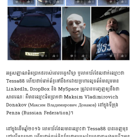
អត្តសញ្ញាណពិតប្រាកដរបស់ចោរបច្ចេកវិទ្យា ឬហេគឃ័រដែលដាក់ឈ្មោះថា
Tessa88 ហើយជាប់ពាក់ព័ន្ធទៅនឹងការវាយប្រហារលួចព័ត៌មានរួមមាន
LinkedIn, DropBox និង MySpace ត្រូវបានបញ្ចេញឲ្យដឹងជា
សាធារណៈ គឺមានឈ្មោះពិតប្រាកថា Maksim Vladimirovich
Donakov (Максим Владимирович Донаков) នៅក្នុងទីក្រុង
Penza (Russian Federation)។
នៅក្នុងដើមឆ្នាំ២០១៦ ហេគឃ័រដែលមានឈ្មោះថា Tessa88 បានចេញមុខ
នៅលើអនឡាញ ហើយដាក់លក់ទិន្នន័យដាតាបេសនៃបណ្តាញសង្គមល្បីៗមាន