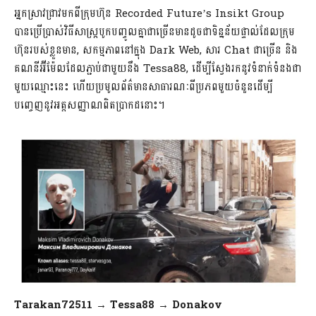
អ្នកស្រាវជ្រាវមកពីក្រុមហ៊ុន Recorded Future’s Insikt Group
បានប្រើ​ប្រាស់វិធីសាស្ត្របូកបញ្ចូលគ្នាជាច្រើនមានដូចជាទិន្នន័យផ្ទាល់ដែលក្រុម
ហ៊ុនរបស់ខ្លួនមាន, សកម្មភាពនៅក្នុង Dark Web, សារ Chat ជាច្រើន និង
គណនីអ៊ីម៉ែលដែលភ្ជាប់ជាមួយនឹង Tessa88, ដើម្បីស្វែងរកនូវទំនាក់ទំនងជា
មួយឈ្មោះនេះ ហើយប្រមូលព័ត៌មានសាធារណៈពីប្រភពមួយចំនួនដើម្បី
បញ្ចេញនូវអត្តសញ្ញាណពិតប្រាកដនោះ។
Tarakan72511 → Tessa88 → Donakov