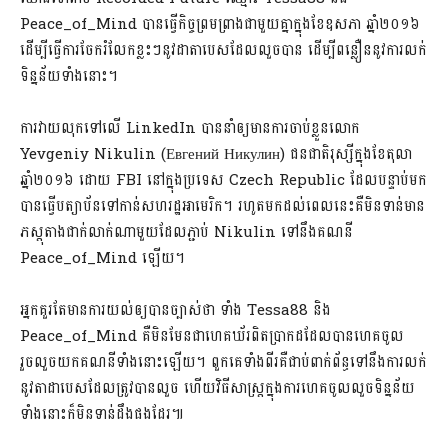
Peace_of_Mind បានធ្វើកិច្ចព្រមព្រាងជាមួយគ្នាក្នុងខែឧសភា ឆ្នាំ២០១៦
ដើម្បីធ្វើការចែករំលែកខ្លះៗនូវដាតាបេសដែលលួចបាន ដើម្បីពន្លឿននូវការលក់
ទិន្នន័យទាំងនោះ។
ការវាយលុកទៅលើ LinkedIn បាននាំឲ្យមានការចាប់ខ្លួនលោក
Yevgeniy Nikulin (Евгений Никулин) ជនជាតិរុស្សីក្នុងខែតុលា
ឆ្នាំ២០១៦ ដោយ FBI នៅក្នុងប្រទេស Czech Republic​ ដែលបន្ទាប់មក
បានធ្វើបត្យាប័នទៅកាន់សហរដ្ឋអាមេរិក។ រហូតមកដល់ពេលនេះគឺមិនទាន់មាន
ភស្តុតាងជាក់លាក់ណាមួយដែលភ្ជាប់ Nikulin ទៅនឹងគណនី
Peace_of_Mind ឡើយ។
អ្នកគួរតែមានការយល់ឲ្យបានច្បាស់ថា ទាំង Tessa88 និង
Peace_of_Mind គឺមិនមែនជាហេគឃ័រពិតប្រាកដ​ដែលបានហេគចូល
រួចលួចយកគណនីទាំងនោះឡើយ។ ពួកគេទាំងពីរគឺជាប់ពាក់ព័ន្ធទៅនឹងការលក់
នូវតាដាបេសដែលត្រូវបានលួច ហើយវិធីសាស្ត្រក្នុងការហេគចូលលួចទិន្នន័យ
ទាំងនោះក៏មិនទាន់ដឹងផងដែរ៕