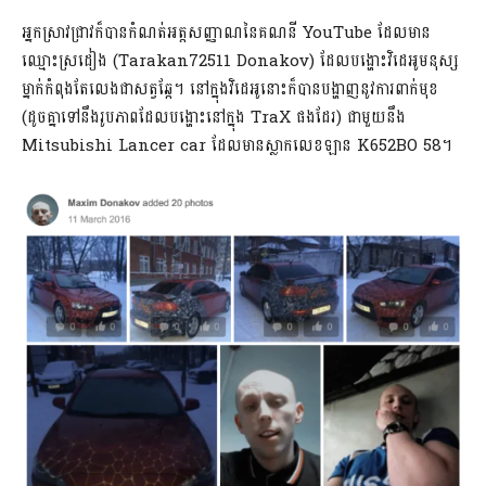
អ្នកស្រាវជ្រាវក៏បានកំណត់អត្តសញ្ញាណនៃគណនី YouTube ដែលមាន
ឈ្មោះស្រដៀង (Tarakan72511 Donakov) ដែលបង្ហោះវិដេអូមនុស្ស
ម្នាក់កំពុងតែលេងជាសត្វឆ្កែ។ នៅក្នុងវិដេអូនោះក៏បានបង្ហាញនូវការពាក់មុខ
(ដូចគ្នាទៅនឹងរូបភាពដែលបង្ហោះនៅក្នុង TraX ផងដែរ) ជាមួយនឹង
Mitsubishi Lancer car ដែលមានស្លាកលេខឡាន K652BO 58។