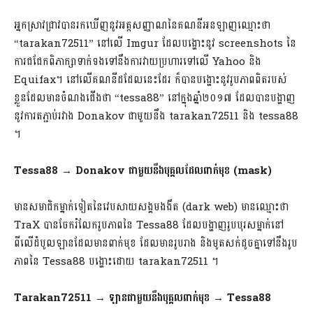
អ្នកស្រាវជ្រាវបានរកឃើញនូវអត្តសញ្ញាណនៃគណនីអនឡាញឈ្មោះថា
“tarakan72511” នៅលើ Imgur ដែលបង្ហោះនូវ screenshots នៃ
ការជជែកពិភាក្សាទាក់ទងទៅនឹងការវាយប្រហារទៅលើ Yahoo និង
Equifax។ នៅលើគណនីដដែលនេះដែរ ក៏បានបង្ហោះនូវរូបភាពពិតរបស់
ខ្លួនដែលមានចំណងជើងថា “tessa88” នៅក្នុងឆ្នាំ២០១៧​ ដែលបានបង្ហាញ
នូវការតភ្ជាប់រវាង Donakov ជាមួយនឹង tarakan72511 និង tessa88
។
Tessa88 → Donakov ជាមួយនឹងបុគ្គលដែលពាក់មុខ (mask)
មានសមាជិកម្នាក់ទៀតនៃវេបសាយសង្គមងងឹត (dark web) មានឈ្មោះថា
TraX បានចែករំលែករូបភាពនៃ Tessa88 ដែលបង្ហាញរូបបុរសម្នាក់នៅ
ពីលើដំបូលឡានដែលមានពាក់មុខ ដែលមានរូបរាង និងមូតសក់ដូចគ្នាទៅនឹងរូប
ភាពនៃ Tessa88 បង្ហោះដោយ tarakan72511 ។
Tarakan72511 → ឡានជាមួយនឹងបុគ្គលពាក់មុខ → Tessa88