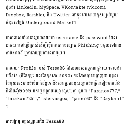
ដូចជា LinkedIn, MySpace, VKontakte (vk.com),
Dropbox, Rambler, និង Twitter នៅក្នុងវេបសាយខុសច្បាប់មួយ
ចំនួននៅក្នុង Underground Market។
ដាតាបេសទាំងនោះរួមមានដូចជា username និង password ដែល
អាចយកទៅប្រើប្រាស់ដើម្បីធ្វើការបោកបញ្ជោត Phishing ឬចូលទៅកាន់
កាប់គណនី ឬការវាយប្រហារណាមួយ។
តាមរយៈ Profile របស់ Tessa88 ដែលមានសកម្មភាពក្នុងរយៈពេលជា
ច្រើនខែ (ពីខែកុម្ភៈ ដល់ខែឧសភា ២០១៦) ការវិភាគបានបង្ហាញថា បុគ្គល
តែមួយនេះបានជាប់ពាក់ព័ន្ធទៅនឹងសកម្មភាពខុសច្បាប់ជាច្រើនទៀតចាប់តាំង
ពីដើមឆ្នាំ២០១២ មកម្លេះក្រោមឈ្មោះខុសៗគ្នា​ ដូចជា “Paranoy777,”
“tarakan72511,” “stervasgoa,” “janer93” និង “Daykalif.”
។
ការបង្ហាញអត្តសញ្ញាណនៃ​ Tessa88