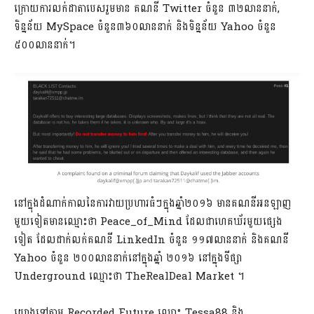
ក្រោយការលក់ដាតាបេសរួមមាន គណនី Twitter ចំនួន ៣២លាននាក់,
ទិន្នន័យ MySpace ចំនួន៣៦០លាននាក់ និងទិន្នន័យ Yahoo ចំនួន
៥០០លាននាក់។
នៅក្នុងដំណាក់កាលនៃការវាយប្រហារធំៗក្នុងឆ្នាំ២០១៦ មានគណនីអនឡាញ
មួយទៀតមានឈ្មោះថា Peace_of_Mind ដែលជាហេគឃ័រមួយផ្សេង
ទៀត ដែលដាក់លក់គណនី LinkedIn ចំនួន ១១៧លាននាក់ និងគណនី
Yahoo ចំនួន ២០០លាននាក់នៅក្នុងឆ្នាំ ២០១៦ នៅក្នុងទីផ្សា
Underground ឈ្មោះថា TheRealDeal Market​ ។
យោងទៅតាម Recorded Future ឈ្មោះ Tessa88 និង