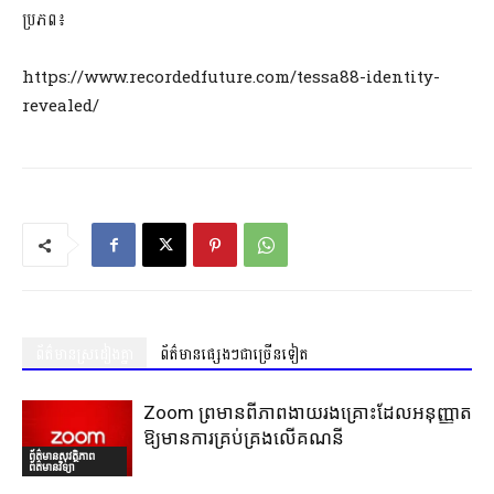
ប្រភព៖
https://www.recordedfuture.com/tessa88-identity-
revealed/
ព័ត៌មានស្រដៀងគ្នា
ព័ត៌មានផ្សេងៗជាច្រើនទៀត
Zoom ព្រមានពីភាពងាយរងគ្រោះដែលអនុញ្ញាត
ឱ្យមានការគ្រប់គ្រងលើគណនី
ព័ត៌មានសុវត្ថិភាព
ព័ត៌មានវិទ្យា