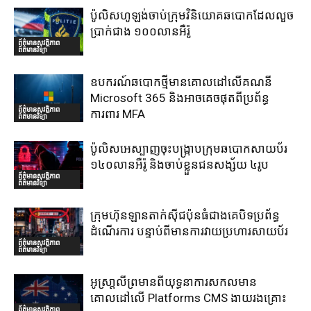
ប៉ូលិសហូឡង់ចាប់ក្រុមវិនិយោគឆបោកដែលលួច
ប្រាក់ជាង ១០០លានអឺរ៉ូ
ព័ត៌មានសុវត្ថិភាព
ព័ត៌មានវិទ្យា
ឧបករណ៍ឆបោកថ្មីមានគោលដៅលើគណនី
Microsoft 365 និងអាចគេចផុតពីប្រព័ន្ធ
ព័ត៌មានសុវត្ថិភាព
ការពារ MFA
ព័ត៌មានវិទ្យា
ប៉ូលិសអេស្បាញចុះបង្រ្កាបក្រុមឆបោកសាយប័រ
១៤០លានអឺរ៉ូ និងចាប់ខ្លួនជនសង្ស័យ ៤រូប
ព័ត៌មានសុវត្ថិភាព
ព័ត៌មានវិទ្យា
ក្រុមហ៊ុនឡានតាក់ស៊ីជប៉ុនធំជាងគេបិទប្រព័ន្ធ
ដំណើរការ បន្ទាប់ពីមានការវាយប្រហារសាយប័រ
ព័ត៌មានសុវត្ថិភាព
ព័ត៌មានវិទ្យា
អូស្រា្តលីព្រមានពីយុទ្ធនាការសកលមាន
គោលដៅលើ Platforms CMS ងាយរងគ្រោះ
ព័ត៌មានសុវត្ថិភាព