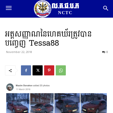
ល.គ.ជ.ប.ភ
NCTC
អត្តសញ្ញាណនៃហេគឃ័រត្រូវបាន
បញ្ចេញ Tessa88
November 22, 2018
0