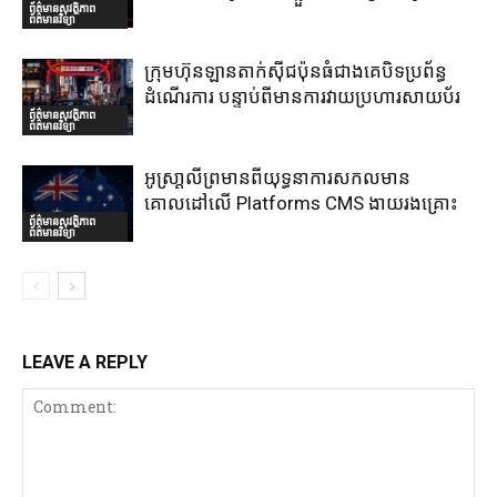
ព័ត៌មានសុវត្ថិភាព
ព័ត៌មានវិទ្យា
ក្រុមហ៊ុនឡានតាក់ស៊ីជប៉ុនធំជាងគេបិទប្រព័ន្ធ
ដំណើរការ បន្ទាប់ពីមានការវាយប្រហារសាយប័រ
ព័ត៌មានសុវត្ថិភាព
ព័ត៌មានវិទ្យា
អូស្រា្តលីព្រមានពីយុទ្ធនាការសកលមាន
គោលដៅលើ Platforms CMS ងាយរងគ្រោះ
ព័ត៌មានសុវត្ថិភាព
ព័ត៌មានវិទ្យា
LEAVE A REPLY