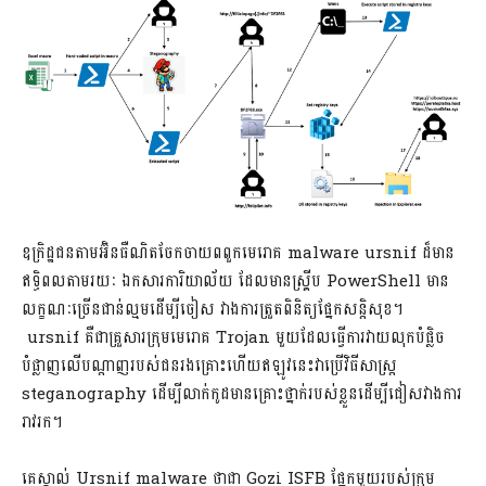
ឧក្រិដ្ឋជនតាមអ៊ិនធឺណិតចែកចាយពពួកមេរោគ malware ursnif ដ៏មាន
ឥទ្ធិពលតាមរយៈ ឯកសារការិយាល័យ ដែលមានស្គ្រីប PowerShell មាន
លក្ខណៈច្រើនជាន់ល្មមដើម្បីចៀស វាងការត្រួតពិនិត្យផ្នែកសន្តិសុខ។
ursnif គឺជាគ្រួសារក្រុមមេរោគ Trojan មួយដែលធ្វើការ​វាយលុកបំផ្លិច
បំផ្លាញលើបណ្តាញរបស់ជនរងគ្រោះហើយឥឡូវនេះវាប្រើវិធីសាស្ត្រ
steganography ដើម្បីលាក់កូដមានគ្រោះថ្នាក់របស់ខ្លួនដើម្បីជៀសវាងការ
រាវរក។
គេស្គាល់ Ursnif malware ថាជា Gozi ISFB ផ្នែកមួយរបស់ក្រុម