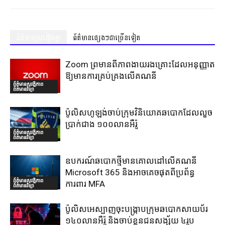
ព័ត៌មានស្រដៀងគ្នា
ព័ត៌មានផ្សេងៗជាច្រើនទៀត
Zoom ព្រមានពីភាពងាយរងគ្រោះដែលអនុញ្ញាត
ឱ្យមានការគ្រប់គ្រងលើគណនី
ព័ត៌មានសុវត្ថិភាព
ព័ត៌មានវិទ្យា
ប៉ូលិសហូឡង់ចាប់ក្រុមវិនិយោគឆបោកដែលលួច
ប្រាក់ជាង ១០០លានអឺរ៉ូ
ព័ត៌មានសុវត្ថិភាព
ព័ត៌មានវិទ្យា
ឧបករណ៍ឆបោកថ្មីមានគោលដៅលើគណនី
Microsoft 365 និងអាចគេចផុតពីប្រព័ន្ធ
ព័ត៌មានសុវត្ថិភាព
ការពារ MFA
ព័ត៌មានវិទ្យា
ប៉ូលិសអេស្បាញចុះបង្រ្កាបក្រុមឆបោកសាយប័រ
១៤០លានអឺរ៉ូ និងចាប់ខ្លួនជនសង្ស័យ ៤រូប