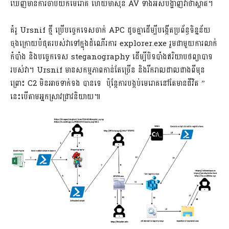
ឃើញមានការចាប់យកមេរោគ ហើយម៉ាស៊ីន AV ទាំងអស់បង្ហាញវាថាស្អាត។
គំរូ Ursnif ថ្មី ប្រើបច្ចេកទេសចាក់ APC ដូចគ្នាដើម្បីបង្កើតប្រព័ន្ធទិន្នន័យ
ចុងក្រោយបំផុតរបស់វាទៅក្នុងដំណើរការ explorer.exe រួមជាមួយការលាក់
កំបាំង និងបច្ចេកទេស steganography ដើម្បីបិទបាំងឥរិយាបថព្យាបាទ
របស់វា។ Ursnif មានសកម្មភាពកាន់តែច្រើន និងរីករាលដាលជាងពីមុន
ព្រោះ C2 មិនអាចទាក់ទង បានទេ ប៉ុន្តែការបង្កប់មេរោគនៅតែមានជីវិត ”
នេះបើតាមអ្នកស្រាវជ្រាវនិយាយ៕