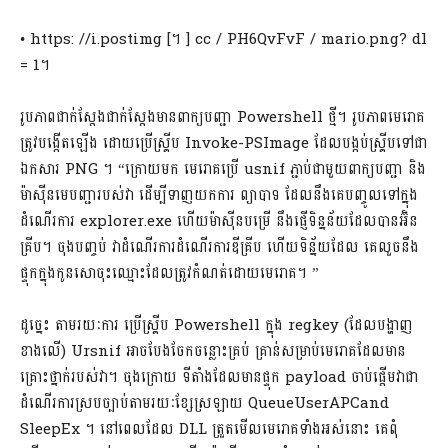
• https: //i.postimg [។ ] cc / PH6QvFvF / mario.png? dl
= 1។
រូបភាពជាក់​ស្ដែងជាក់ស្តែងមានពាក្យបញ្ជា Powershell ថ្មី។ រូបភាពមេរោគ
ត្រូវបង្កើតឡើង ដោយប្រើស្គ្រីប Invoke-PSImage ដែលបង្កប់ស្គ្រីបទៅជា
ឯកសារ PNG ។ “ក្រោយមក មេរោគប្រើ usnif ភ្ជាប់ជាមួយពាក្យបញ្ជា និង
ម៉ាស៊ីនមេបញ្ជារបស់វា ដើម្បីទាញយកការ ព្យាបាទ ដែលនឹងគេបញ្ចូលទៅក្នុង
ដំណើរការ explorer.exe ហើយម៉ាស៊ីនបម្រើ នឹងផ្ញើ​ទិន្នន័យ​ដែលបានអ៊ិន
គ្រីប។ ចុងបញ្ចប់ វាដំណើរការដំណើរការឌីគ្រីប ហើយទិន្ន័យដែល គេលួចនឹង
ផ្ទុកក្នុងកូនសោចុះឈ្មោះដែលត្រូវកំណត់ដោយមេរោគ។ ”
ដូច្នេះ តាមរយៈការ ប្រើស្គ្រីប Powershell ក្នុង regkey (ដែលបង្ហាញ
ខាងលើ) Ursnif អាចបែងចែកចន្លោះគ្រប់ គ្រាន់សម្រាប់មេរោគដែលមាន
គ្រោះថ្នាក់របស់វា។ ចុងក្រោយ ទីតាំងដែលមានផ្ទុក payload ចាប់ផ្តើមវាជា
ដំណើរការស្របច្បាប់តាមរយៈខ្សែស្រឡាយ QueueUserAPCand
SleepEx ។ នៅពេលដែល DLL ត្រួតមើលមេរោគទាំងអស់នោះ គេពុំ