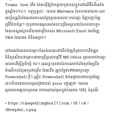
Trojan Gozi ដើម ដែលធ្វើឱ្យបែកធ្លាយកូដរបស់ខ្លួននៅលើអ៊ីនធឺរណិត
ក្នុងឆ្នាំ២០១៤។ បច្ចុប្បន្ននេះ មេរោគ Malware ចែកចាយតាមរយៈសារ
អេឡិចត្រូនិចដែលមានឯកសារក្លែង​ក្លាយតាមរយៈការបញ្ជា ទិញបញ្ជាទិញ
ប្រើវិក័យប័ត្រ។ យុទ្ធនាការពពួកមេរោគនេះប្រើមធ្យោបាយចែកចាយបន្ទុក
ដែលគេស្គាល់រួចហើយមានប្រើឯកសារ Microsoft Excel មានម៉ាក្រូ
VBA ដែលមាន គំនិតអាក្រក់។
នៅពេលដែលជនរងគ្រោះកំណត់គោលដៅបើកម៉ាក្រូដំបូងនោះវានឹងត្រួត
ពិនិត្យលើជនរងគ្រោះដោយប្រើប្រាស់កម្មវិធី MS Office ក្រោយមកវាបញ្ជា
មេរោគដើម្បីប្រតិបត្តិ ការ។ ពេលខ្លះមុខងារនៃការលាក់កំបាំងកូដម៉ាក្រូនឹង
ដំណើរការខ្សែអក្សរជាច្រើន ដែលនឹង ត្រូវបម្លែងទៅជាពាក្យបញ្ជា
Powershell ថ្មី។ ស្គ្រីប Powershell ដាក់ពង្រាយដោយកូដម៉ាក្រូ
នេះបើយោងតាមការស្រាវជ្រាវរបស់ yoroi បង្ហាញថា “មេរោគ
ព្យាយាមទាញយករូបភាព ហោចណាស់មួយក្នុងចំណោម URL ចំនួនពីរ:
• https: //images2.imgbox [។ ] com / 55 / c4 /
rBzwpAzi_o.png