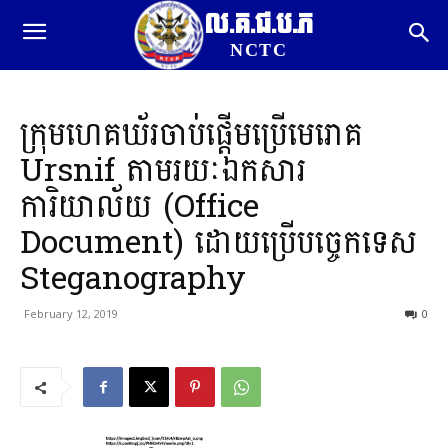
ល.គ.ជ.ប.ភ
NCTC
ក្រុមហេគឃ័រចាប់ផ្តើមប្រើមេរោគ
Ursnif តាមរយៈឯកសារ
ការិយាល័យ (Office
Document) ដោយប្រើបច្ចេកទេស
Steganography
February 12, 2019
0