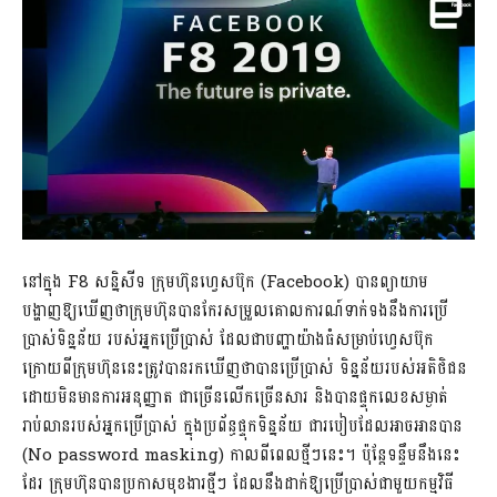
នៅក្នុង F8 សន្និសីទ ក្រុមហ៊ុនហ្វេសប៊ុក (Facebook) បានព្យាយាម
បង្ហាញឱ្យឃើញថាក្រុមហ៊ុនបានកែរសម្រួលគោលការណ៍ទាក់ទងនឹងការប្រើ
ប្រាស់ទិន្នន័យ របស់អ្នកប្រើប្រាស់ ដែលជាបញ្ហាយ៉ាងធំសម្រាប់ហ្វេសប៊ុក
ក្រោយពីក្រុមហ៊ុននេះត្រូវបានរកឃើញថាបានប្រើប្រាស់ ទិន្នន័យរបស់អតិថិជន
ដោយមិនមានការអនុញ្ញាត ជាច្រើនលើកច្រើនសារ និងបានផ្ទុកលេខសម្ងាត់
រាប់លានរបស់អ្នកប្រើប្រាស់ ក្នុងប្រព័ន្ធផ្ទុកទិន្នន័យ ជារបៀបដែលអាចអានបាន
(No password masking) កាលពីពេលថ្មីៗនេះ។ ប៉ុន្តែទន្ទឹមនឹងនេះ
ដែរ ក្រុមហ៊ុនបានប្រកាសមុខងារថ្មីៗ
ដែលនឹងដាក់ឱ្យប្រើប្រាស់ជាមួយកម្មវិធី