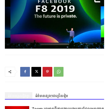
ព័ត៌មានស្រដៀងគ្នា
ព័ត៌មានផ្សេងៗជាច្រើនទៀត
Zoom ព្រមានពីភាពងាយរងគ្រោះដែលអនុញ្ញាត