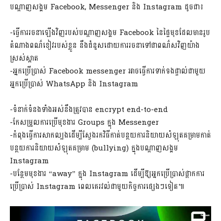
បណ្ដាញសង្គម Facebook, Messenger និង Instagram ដូចជា៖
-ធ្វើការរចនាឡើងវិញរបស់បណ្តាញសង្គម Facebook នៃផ្ទៃមុខដែលមានរូប
តំណាងពណ៌ខៀវរបស់ខ្លួន​ នឹងជំនួសដោយការរចនាទៅជាពណ៌សវិញយ៉ាង
ស្រស់ស្អាត
-អ្នកប្រើប្រាស់ Facebook messenger អាចធ្វើការទាក់ទងផ្ទាល់ជាមួយ
អ្នកប្រើប្រាស់ WhatsApp និង Instagram
-ទំនាក់ទំនងទាំងអស់នឹងត្រូវបាន encrypt end-to-end
-កែសម្រួលការប្រើមុខងារ Groups ក្នុង Messenger
-កំពុងធ្វើការសាកល្បងដើម្បីស្វែងរកវិធីកាត់បន្ថយការនិយាយសំឡុតគម្រាម​កាត់
បន្ថយការនិយាយសំឡុតគម្រាម (bullying) ក្នុងបណ្ដាញសង្គម
Instagram
-បន្ថែមមុខងារ “away” ក្នុង Instagram ដើម្បីឱ្យអ្នកប្រើប្រាស់ផ្អាកការ
ប្រើប្រាស់ Instagram ពេលគេរវល់ជាមួយកិច្ចការផ្សេងៗទៀត៕