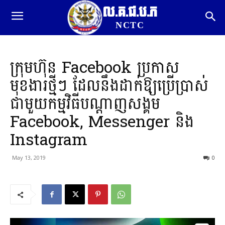
ល.គ.ជ.ប.ភ
NCTC
ក្រុមហ៊ុន Facebook ប្រកាស
មុខងារថ្មីៗ ដែលនឹងដាក់ឱ្យប្រើប្រាស់
ជាមួយកម្មវិធីបណ្ដាញសង្គម
Facebook, Messenger និង
Instagram
May 13, 2019
0