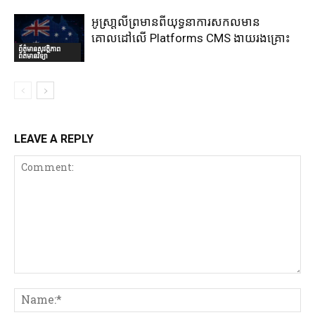
អូស្រា្តលីព្រមានពីយុទ្ធនាការសកលមាន
គោលដៅលើ Platforms CMS ងាយរងគ្រោះ
ព័ត៌មានសុវត្ថិភាព
ព័ត៌មានវិទ្យា
LEAVE A REPLY