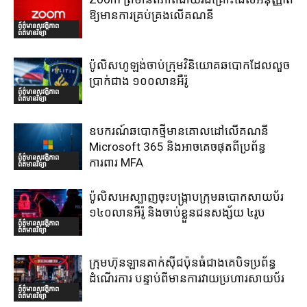
ឱ្យមានការគ្រប់គ្រងលើគណនី
ព័ត៌មានសុវត្ថិភាព
ព័ត៌មានវិទ្យា
ប៉ូលិសហូឡង់ចាប់ក្រុមវិនិយោគឆបោកដែលលួច
ប្រាក់ជាង ១០០លានអឺរ៉ូ
ព័ត៌មានសុវត្ថិភាព
ព័ត៌មានវិទ្យា
ឧបករណ៍ឆបោកថ្មីមានគោលដៅលើគណនី
Microsoft 365 និងអាចគេចផុតពីប្រព័ន្ធ
ព័ត៌មានសុវត្ថិភាព
ការពារ MFA
ព័ត៌មានវិទ្យា
ប៉ូលិសអេស្បាញចុះបង្រ្កាបក្រុមឆបោកសាយប័រ
១៤០លានអឺរ៉ូ និងចាប់ខ្លួនជនសង្ស័យ ៤រូប
ព័ត៌មានសុវត្ថិភាព
ព័ត៌មានវិទ្យា
ក្រុមហ៊ុនឡានតាក់ស៊ីជប៉ុនធំជាងគេបិទប្រព័ន្ធ
ដំណើរការ បន្ទាប់ពីមានការវាយប្រហារសាយប័រ
ព័ត៌មានសុវត្ថិភាព
ព័ត៌មានវិទ្យា