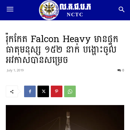
ល.គ.ជ.ប.ភ
NCTC
រ៉ុកកែត Falcon Heavy មានផ្ទុក
ធាតុមនុស្ស ១៥២ នាក់ បង្ហោះចូល
អវកាសបានសម្រេច
July 1, 2019
0