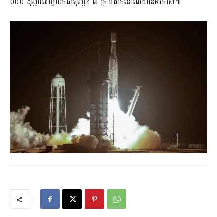
០០០ ដុល្លារ​ដើម្បី​យក​ធាតុ​ទម្ងន់ ៧ ក្រាម​ដាក់​នៅ​លើ​យានអវកាស៕​​