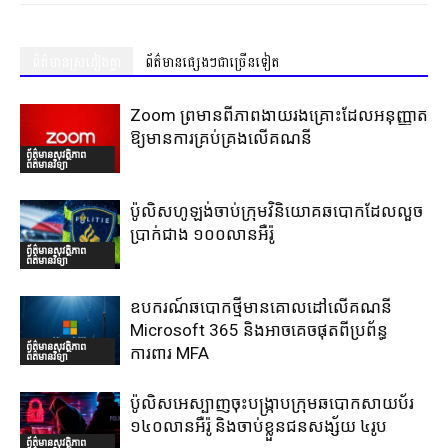
ព័ត៌មានស្រដៀងគ្នា
ព័ត៌មានផ្សេងៗជាច្រើនទៀត
Zoom ព្រមានពីភាពងាយរងគ្រោះដែលអនុញ្ញាត
ឱ្យមានការគ្រប់គ្រងលើគណនី
ព័ត៌មានសុវត្ថិភាព
ព័ត៌មានវិទ្យា
ប៉ូលិសហូឡង់ចាប់ក្រុមវិនិយោគឆបោកដែលលួច
ប្រាក់ជាង ១០០លានអឺរ៉ូ
ព័ត៌មានសុវត្ថិភាព
ព័ត៌មានវិទ្យា
ឧបករណ៍ឆបោកថ្មីមានគោលដៅលើគណនី
Microsoft 365 និងអាចគេចផុតពីប្រព័ន្ធ
ព័ត៌មានសុវត្ថិភាព
ការពារ MFA
ព័ត៌មានវិទ្យា
ប៉ូលិសអេស្បាញចុះបង្រ្កាបក្រុមឆបោកសាយប័រ
១៤០លានអឺរ៉ូ និងចាប់ខ្លួនជនសង្ស័យ ៤រូប
ព័ត៌មានសុវត្ថិភាព