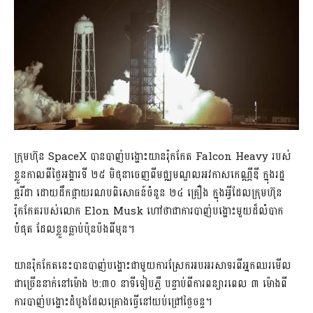
ក្រុមហ៊ុន SpaceX បាន​បាញ់​បង្ហោះ​​យានរ៉ុកកែត​ Falcon Heavy របស់
ខ្លួន​កាលពី​ថ្ងៃ​អង្គារ​ទី ​២៥ ​មិថុនា​ចេញពី​មជ្ឈមណ្ឌល​អវកាស​កេ​ណ្ណី​ឌី ក្នុង​រដ្ឋ​
ផ្លរីដា ដោយ​ដឹក​ផ្កាយរណប​ពិសោធន៍​ចំនួន ២៤ គ្រឿង ក្នុង​អ្វីដែល​ក្រុមហ៊ុន​
រ៉ុកកែត​របស់លោក​ Elon Musk ហៅថា​ជាការ​បាញ់​បង្ហោះ​​មួយ​ដ៏​លំបាក​
បំផុត ដែល​ខ្លួន​ធ្លាប់​ប៉ុនប៉ង​ពីមុន​។​ ​
យាន​​រ៉ុកកែត​នេះ​បាន​បាញ់​បង្ហោះ​ជាមួយ​ការស្រែក​អបអរសាទរ​ពី​អ្នក​ឈរ​មើល​
ជាច្រើន​នាក់​នៅ​ម៉ោង ២:៣០ នាទី​ទៀបភ្លឺ បន្ទាប់ពី​ការ​ពន្យារពេល​ ៣ ​ម៉ោង​ពី​
ការ​បាញ់​បង្ហោះ​ដំបូង​ដែល​គ្រោង​ធ្វើ​នៅ​យប់​ជ្រៅ​ថ្ងៃ​ចន្ទ​។​