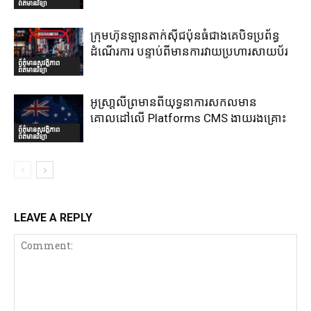
ព័ត៌មានវិទ្យា
ក្រុមហ៊ុនឡានតាក់ស៊ីជប៉ុនធំជាងគេបិទប្រព័ន្ធ
ដំណើរការ បន្ទាប់ពីមានការវាយប្រហារសាយប័រ
ព័ត៌មានសុវត្ថិភាព
ព័ត៌មានវិទ្យា
អូស្រា្តលីព្រមានពីយុទ្ធនាការសកលមាន
គោលដៅលើ Platforms CMS ងាយរងគ្រោះ
ព័ត៌មានសុវត្ថិភាព
ព័ត៌មានវិទ្យា
LEAVE A REPLY