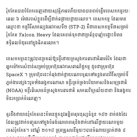
​​​រ៉ុកកែត​បាន​បំបែកចេញ​ដោយ​សុវត្ថិភាព​ហើយ​យាន​បាន​ចាប់​ផ្តើម​បេសកកម្ម​រយៈ
ពេល ​៦ ​ម៉ោង​របស់​ខ្លួន​ដើម្បី​ដាក់​ពង្រាយ​ផ្កាយរណប​។​ ​បេសកកម្ម ដែល​មាន​
ឈ្មោះថា កម្មវិធី​សាកល្បង​អវកាស​ទី​២ (STP-2) គឺជា​បេសកកម្ម​ទី​៣​សម្រាប់​
រ៉ុកកែត Falcon Heavy ដែល​គេ​ចាត់ទុកថា​ជា​ប្រព័ន្ធ​បាញ់​បង្ហោះ​ដ៏​មាន​
ឥទ្ធិពល​បំផុត​នៅ​ក្នុង​ពិភពលោក​។​ ​
បេសកកម្ម​នេះ​ត្រូវ​បាន​ប្រគល់​ឱ្យ​ធ្វើ​ដោយ​ក្រសួងការពារជាតិ​អាម៉េរិក ដែល​ជា​
អ្នកម៉ៅការ​សំខាន់​សម្រាប់​ក្រុមហ៊ុន​អវកាស​ពាណិជ្ជកម្ម ដូចជា​ក្រុមហ៊ុន
SpaceX ។​ ​ក្រុមហ៊ុន​នេះ​កំពុង​ដាក់​ផ្កាយរណប​ចូលទៅ​គន្លង​តារាវិថី​សម្រាប់​ទី
ភ្នាក់ងារ​ផ្សេងៗ​រួមទាំង​អង្គការ​ណា​សា មន្ទីរ​គ្រប់គ្រង​បរិយាកាស​និង​សមុទ្រ​ជាតិ
(NOAA) មន្ទីរ​ពិសោធន៍​ក្រសួងការពារជាតិ សាកលវិទ្យាល័យ​នានា និង​អង្គ​ការ
មិន​រកប្រាក់​ចំណេញ​។
គួរ​ដឹង​ថា​​យានរ៉ុកកែត​នេះ​ក៏​មាន​ផ្ទុក​នូវ​អដ្ឋិធាតុ​​​មនុស្ស​ចំនួន ១៥២ នាក់​ផង​ដែរ ​
ដែល​ត្រូវ​ដាក់បញ្ចូល​ទៅ​ក្នុង​បំពង់​លោហធាតុ​និង​ដាក់​នៅ​លើ​ផ្កាយរណប​មួយ​
របស់​រ៉ុកកែត។ ​នៅ​ឆ្នាំ ២០១៨ ក្រុមគ្រួសារ​នីមួយៗ​បាន​ចំណាយ​ប្រា​ក់​ជាង ៥