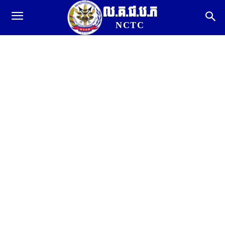
ល.គ.ជ.ប.ភ
NCTC