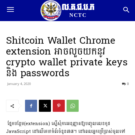
ល.គ.ជ.ប.ភ
NCTC
Shitcoin Wallet Chrome
extension អាចលួចយកនូវ
crypto wallet private keys
និង​ passwords
January 4, 2020
0
ផ្នែកបន្ថែម(extension) ស្នើសុំការអនុញ្ញាតឱ្យបញ្ចូលលេខកូដ
JavaScript នៅលើគេហទំព័រចំនួន៧៧។ នៅពេលអ្នកប្រើប្រាស់ចូលទៅ