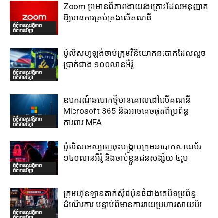
Zoom ព្រមានពីភាពងាយរងគ្រោះដែលអនុញ្ញាត
ឱ្យមានការគ្រប់គ្រងលើគណនី
ព័ត៌មានសុវត្ថិភាព
ព័ត៌មានវិទ្យា
ប៉ូលិសហូឡង់ចាប់ក្រុមវិនិយោគឆបោកដែលលួច
ប្រាក់ជាង ១០០លានអឺរ៉ូ
ព័ត៌មានសុវត្ថិភាព
ព័ត៌មានវិទ្យា
ឧបករណ៍ឆបោកថ្មីមានគោលដៅលើគណនី
Microsoft 365 និងអាចគេចផុតពីប្រព័ន្ធ
ព័ត៌មានសុវត្ថិភាព
ការពារ MFA
ព័ត៌មានវិទ្យា
ប៉ូលិសអេស្បាញចុះបង្រ្កាបក្រុមឆបោកសាយប័រ
១៤០លានអឺរ៉ូ និងចាប់ខ្លួនជនសង្ស័យ ៤រូប
ព័ត៌មានសុវត្ថិភាព
ព័ត៌មានវិទ្យា
ក្រុមហ៊ុនឡានតាក់ស៊ីជប៉ុនធំជាងគេបិទប្រព័ន្ធ
ដំណើរការ បន្ទាប់ពីមានការវាយប្រហារសាយប័រ
ព័ត៌មានសុវត្ថិភាព
ព័ត៌មានវិទ្យា