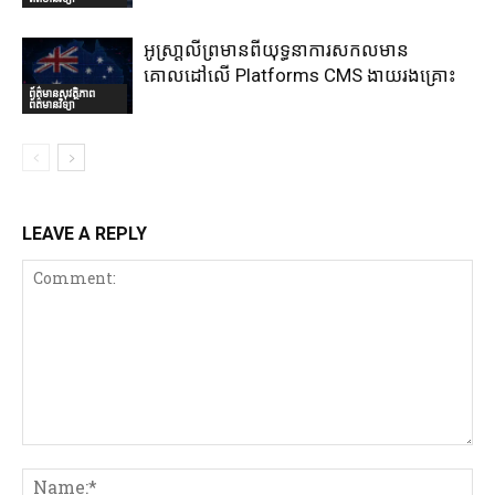
អូស្រា្តលីព្រមានពីយុទ្ធនាការសកលមាន
គោលដៅលើ Platforms CMS ងាយរងគ្រោះ
ព័ត៌មានសុវត្ថិភាព
ព័ត៌មានវិទ្យា
LEAVE A REPLY