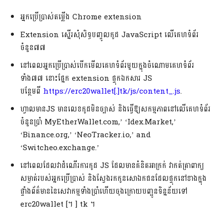
អ្នកប្រើប្រាស់តម្លើង Chrome extension
Extension ស្នើរសុំសិទ្ធបញ្ចូលកូដ JavaScript លើគេហទំព័រ
ចំនួន៧៧
នៅពេលអ្នកប្រើប្រាស់បើកមើលគេហទំព័រមួយក្នុងចំណោមគេហទំព័រ
ទាំង៧៧ នោះផ្នែក extension ផ្ទុកឯកសារ JS
បន្ថែមពី
https://erc20wallet[.]tk/js/content_.js
.
ហ្វាលមានJS មានលេខកូដមិនច្បាស់ និងធ្វើឱ្យសកម្មភាពនៅលើគេហទំព័រ
ចំនួនប្រាំ MyEtherWallet.com,’ ‘Idex.Market,’
‘Binance.org,’ ‘NeoTracker.io,’ and
‘Switcheo.exchange.’
នៅពេលដែលវាដំណើរការកូដ JS ដែលមានគំនិតអាក្រក់ វាកត់ត្រាពាក្យ
សម្ងាត់របស់អ្នកប្រើប្រាស់ និងស្វែងរកកូនសោឯកជនដែលផ្ទុកនៅខាងក្នុង
ផ្ទាំងព័ត៌មាននៃសេវាកម្មទាំងប្រាំហើយចុងក្រោយបញ្ជូនទិន្នន័យទៅ
erc20wallet [។ ] tk ។