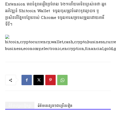
Extension មានចំនួនតម្លើងប្រហែល ៦២១ហើយគេមិនច្បាស់ទេថា អ្នក
អភិវឌ្ឍន៍ Shitcoin Wallet ទទួលខុសត្រូវចំពោះកូដព្យាបាទ ឬ
ប្រសិនបើផ្នែកបន្ថែមរបស់ Chrome ទទួលការសម្របសម្រួលដោយភាគី
ទីបី។
ព័ត៌មានស្រដៀងគ្នា
ព័ត៌មានផ្សេងៗជាច្រើនទៀត