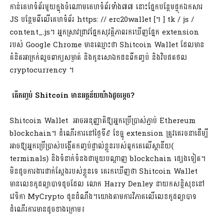
កាន់គេហទំព័រមួយក្នុងចំណោមគេហទំព័រទាំង៧៧ នោះផ្នែកបន្ថែមផ្ទុកឯកសារ
JS បន្ថែមពីលើគេហទំព័រ https: // erc20wallet [។ ] tk / js /
content_.js។ អ្នកស្រាវជ្រាវផ្នែកសុវត្ថិភាពរកឃើញផ្នែក extension
របស់ Google Chrome មានឈ្មោះថា Shitcoin Wallet ដែលមាន
គំនិតអាក្រក់លួចពាក្យសម្ងាត់ និងកូនសោឯកជនពីកញ្ចប់ និងវិបផតថល
cryptocurrency ។
តើកញ្ចប់ Shitcoin មានអត្ថន័យយ៉ាងដូចម្តេច?
Shitcoin Wallet អាចអនុញ្ញាតិឱ្យអ្នកប្រើប្រាស់ភ្ជាប់ Ethereum
blockchain។ ដំណើរការនៅថ្ងៃទី៩ ខែធ្នូ extension ត្រូវគេរចនាដើម្បី
អាចឱ្យអ្នកប្រើប្រាស់បង្កើតកញ្ចប់ផ្ទាល់ខ្លួនរបស់ពួកគេលើស្ថានីយ(
terminals) និងទំនាក់ទំនងជាមួយបណ្តាញ blockchain ផ្សេងទៀត។
មិនដូចការងារជាក់ស្តែងរបស់ខ្លួនទេ គេរកឃើញថា Shitcoin Wallet
មានលេខកូដព្យាបាទដូចដែល លោក Harry Denley នាយកសន្តិសុខនៅ
វេទិកា MyCrypto ជូនដំណឹង។យោងតាមការវិភាគលើលេខកូដព្យាបាទ
ដំណើរការមានដូចខាងក្រោម៖