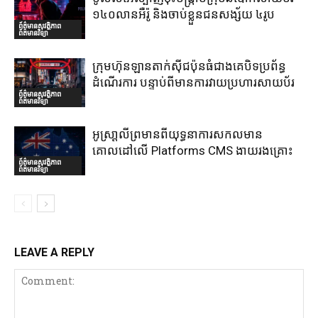
១៤០លានអឺរ៉ូ និងចាប់ខ្លួនជនសង្ស័យ ៤រូប
ព័ត៌មានសុវត្ថិភាព
ព័ត៌មានវិទ្យា
ក្រុមហ៊ុនឡានតាក់ស៊ីជប៉ុនធំជាងគេបិទប្រព័ន្ធ
ដំណើរការ បន្ទាប់ពីមានការវាយប្រហារសាយប័រ
ព័ត៌មានសុវត្ថិភាព
ព័ត៌មានវិទ្យា
អូស្រា្តលីព្រមានពីយុទ្ធនាការសកលមាន
គោលដៅលើ Platforms CMS ងាយរងគ្រោះ
ព័ត៌មានសុវត្ថិភាព
ព័ត៌មានវិទ្យា
LEAVE A REPLY