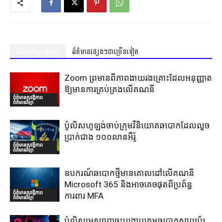
ព័ត៌មានស្រដៀងគ្នា
ព័ត៌មានផ្សេងៗជាច្រើនទៀត
Zoom ព្រមានពីភាពងាយរងគ្រោះដែលអនុញ្ញាត
ឱ្យមានការគ្រប់គ្រងលើគណនី
ព័ត៌មានសុវត្ថិភាព
ព័ត៌មានវិទ្យា
ប៉ូលិសហូឡង់ចាប់ក្រុមវិនិយោគឆបោកដែលលួច
ប្រាក់ជាង ១០០លានអឺរ៉ូ
ព័ត៌មានសុវត្ថិភាព
ព័ត៌មានវិទ្យា
ឧបករណ៍ឆបោកថ្មីមានគោលដៅលើគណនី
Microsoft 365 និងអាចគេចផុតពីប្រព័ន្ធ
ព័ត៌មានសុវត្ថិភាព
ការពារ MFA
ព័ត៌មានវិទ្យា
ប៉ូលិសអេស្បាញចុះបង្រ្កាបក្រុមឆបោកសាយប័រ