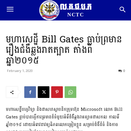
ល.គ.ជ.ប.ភ
NCTC
មហាសេដ្ឋី Bill Gates ធ្លាប់ព្រមាន
រឿងជំងឺឆ្លងរាតត្បាត តាំងពី
ឆ្នាំ២០១៥
February 1, 2020
0
មហាសេដ្ឋីបច្ចេវិទ្យា និងជាសហស្ថាបនិកក្រុមហ៊ុន Microsoft លោក Bill
Gates ធ្លាប់បានធ្វើការព្រមានដ៏ធំមួយអំពីជំងឺឆ្លងរាតត្បាតជាសកល កាលពី
ឆ្នាំ២០១៥ ដោយអំពាវនាវឲ្យពិភពលោកត្រៀមខ្លួន សម្រាប់ជំងឺដ៏ធំ និងកាច