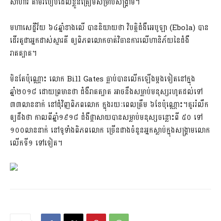
សាហាវ តាមរបៀបដែលខ្លួនត្រៀមសម្រាប់សង្គ្រាម។
មហាសេដ្ឋីវ័យ ៦៤ឆ្នាំខាងលើ បាននិយាយថា វិបត្តិជំងឺអេបូឡា (Ebola) បាន
ដើរតួជាអ្នកដាស់ស្មារតី ឲ្យពិភពលោកចាត់វិធានការលើហានិភ័យនៃជំងឺ
រាតត្បាត។
មិនតែប៉ុណ្ណោះ លោក Bill Gates ធ្លាប់បានលើកឡើងម្តងទៀតនៅក្នុង
ឆ្នាំ២០១៨ ដោយព្រមានថា ជំងឺរាតត្បាត អាចនឹងសម្លាប់មនុស្សរហូតដល់ទៅ
៣៣លាននាក់ នៅជុំវិញពិភពលោក ក្នុងរយៈពេលត្រឹម ៦ខែប៉ុណ្ណោះ។គួររំលឹក
ឲ្យដឹងថា កាលពីឆ្នាំ១៩១៨ ជំងឺផ្តាសាយបានសម្លាប់មនុស្សចន្លោះពី ៥០ ទៅ
១០០លាននាក់ នៅទូទាំងពិភពលោក ច្រើនជាងចំនួនអ្នកស្លាប់ក្នុងសង្គ្រាមលោក
លើកទី១ ទៅទៀត។