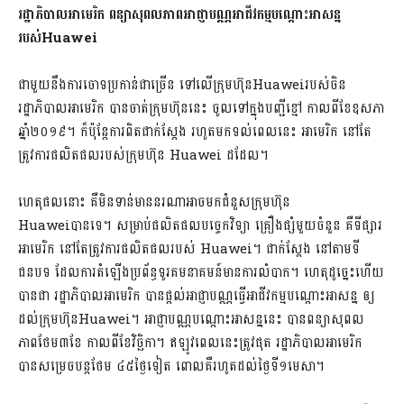
រដ្ឋាភិបាលអាមេរិក ពន្យាសុពលភាពអាជ្ញាបណ្ណអាជីវកម្មបណ្តោះអាសន្ន
របស់
Huawei
ជាមួយនឹងការចោទប្រកាន់ជាច្រើន ទៅលើក្រុមហ៊ុនHuaweiរបស់ចិន
រដ្ឋាភិបាលអាមេរិក បានចាត់ក្រុមហ៊ុននេះ ចូលទៅក្នុងបញ្ជីខ្មៅ កាលពីខែឧសភា
ឆ្នាំ២០១៩។ ក៏ប៉ុន្តែការពិតជាក់ស្តែង រហូតមកទល់ពេលនេះ អាមេរិក នៅតែ
ត្រូវការផលិតផល​របស់​ក្រុមហ៊ុន Huawei ដដែល។
ហេតុផលនោះ គឺមិនទាន់មាននរណាអាចមកជំនួសក្រុមហ៊ុន
Huaweiបានទេ។ សម្រាប់ផលិតផល​បច្ចេកវិទ្យា គ្រឿងផ្សំមួយចំនួន គឺទីផ្សារ
អាមេរិក នៅតែត្រូវការ​ផលិតផលរបស់ Huawei។ ជាក់ស្តែង នៅតាមទី
ជនបទ ដែលការតំឡើងប្រព័ន្ធទូរគមនាគមន៍មានការលំបាក។ ហេតុដូច្នេះហើយ
បានជា រដ្ឋាភិបាលអាមេរិក បាន​ផ្តល់អាជ្ញាបណ្ណធ្វើអាជីវកម្មបណ្តោះអាសន្ន ឲ្យ
ដល់ក្រុមហ៊ុនHuawei។ អាជ្ញាបណ្ណបណ្តោះអាសន្ននេះ បាន​ពន្យា​សុពល
ភាពថែម៣ខែ កាលពីខែវិច្ឆិកា។ ឥឡូវពេលនេះត្រូវផុត រដ្ឋាភិបាលអាមេរិក
បានសម្រេចបន្តថែម ៤៥ថ្ងៃទៀត ពោលគឺរហូតដល់ថ្ងៃទី​១មេសា។