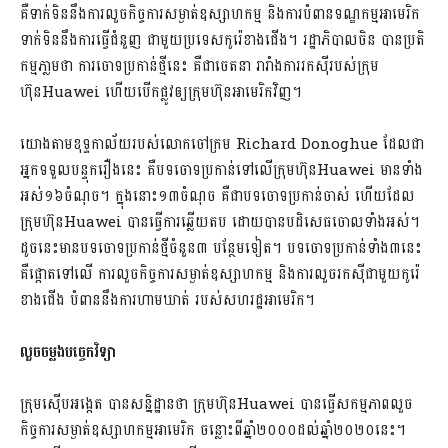
គឺទាក់ទិននឹងការលួចកិច្ចការសម្ងាត់​ឧស្សាហកម្ម និងការបំពានទណ្ឌកម្មអាមេរិក​
ទាក់ទិននឹងការធ្វើជំនួញ ជាមួយប្រទេសកូរ៉េខាងជើង។ រដ្ឋាភិបាលចិន បានប្រតិ
កម្មភា្លមថា ការចោទប្រកាន់ថ្មីនេះ គឺជាចេតនា រារាំងការរកស៊ីរបស់ក្រុម
ហ៊ុនHuawei ហើយបើកផ្លូវឲ្យក្រុមហ៊ុនអាមេរិកវិញ។
យោងតាមខុទ្ទកាល័យរបស់លោកចៅក្រម Richard Donoghue ដែលជា
អ្នកទទួលបន្ទុករឿងនេះ គឺបទចោទប្រកាន់ទៅលើ​ក្រុមហ៊ុនHuawei មានទាំង
អស់​១៦ចំណុច។ ក្នុងនោះ១៣ចំណុច គឺជាបទ​ចោទប្រកាន់ចាស់ ហើយដែល
ក្រុមហ៊ុនHuawei បានធ្វើការឆ្លើយតប ដោយបានបដិសេធចោលទាំងអស់​។
ដូចនេះមានបទចោទប្រកាន់ថ្មីចំនួន​៣ បន្ថែមទៀត។ បទចោទប្រកាន់ទាំង៣នេះ
គឺផ្តោតទៅលើ ការលួចកិច្ចការសម្ងាត់ឧស្សាហកម្ម និងការលួចរកស៊ីជាមួយកូរ៉េ
ខាងជើង បំពាននឹងការហាមឃាត់ របស់សហរដ្ឋអាមេរិក។
លួចចម្លងបច្ចេកវិទ្យា
ក្រុមស៊ើបអង្កេត បានសន្និដ្ឋានថា ក្រុមហ៊ុន​Huawei បានធ្វើសកម្មភាពលួច
កិច្ចការសម្ងាត់ឧស្សាហកម្មអាមេរិក ចន្លោះពីឆ្នាំ២០០០​ដល់ឆ្នាំ២០២០នេះ។