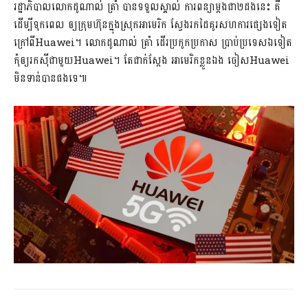
រដ្ឋាភិបាលលោកដូណាល់ ត្រាំ បានទទួលស្គាល់ ការពន្យាម្តងជា២ដងនេះ គឺ
ដើម្បីទុកពេល ឲ្យ​ក្រុមហ៊ុនក្នុងស្រុកអាមេរិក ស្វែងរកដៃគូរសហការផ្សេងទៀត
ក្រៅពីHuawei។ លោកដូណាល់ ត្រាំ ដើរប្រកូក​ប្រកាស ប្រាប់ប្រទេសឯទៀត
កុំឲ្យរកស៊ីជាមួយHuawei។ តែជាក់ស្តែង អាមេរិកខ្លួន​ឯង ចៀសHuawei
មិនទាន់បានផងទេ៕