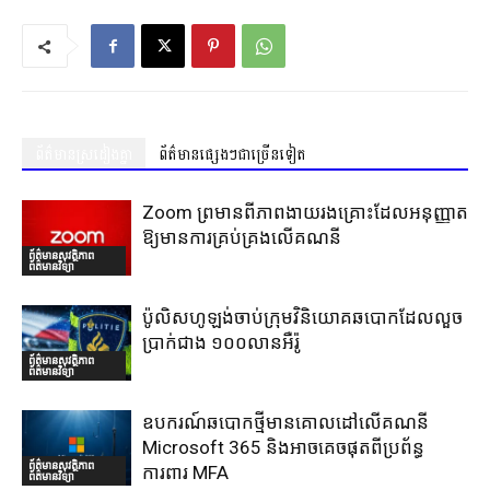
ព័ត៌មានស្រដៀងគ្នា
ព័ត៌មានផ្សេងៗជាច្រើនទៀត
Zoom ព្រមានពីភាពងាយរងគ្រោះដែលអនុញ្ញាត
ឱ្យមានការគ្រប់គ្រងលើគណនី
ព័ត៌មានសុវត្ថិភាព
ព័ត៌មានវិទ្យា
ប៉ូលិសហូឡង់ចាប់ក្រុមវិនិយោគឆបោកដែលលួច
ប្រាក់ជាង ១០០លានអឺរ៉ូ
ព័ត៌មានសុវត្ថិភាព
ព័ត៌មានវិទ្យា
ឧបករណ៍ឆបោកថ្មីមានគោលដៅលើគណនី
Microsoft 365 និងអាចគេចផុតពីប្រព័ន្ធ
ព័ត៌មានសុវត្ថិភាព
ការពារ MFA
ព័ត៌មានវិទ្យា