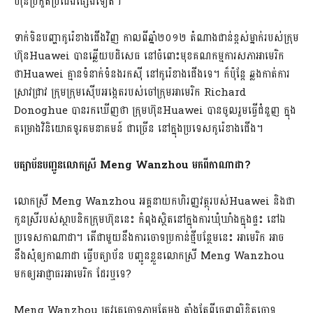
ហ៊ុនប្រកួតប្រជែងផ្សេងទៀត។
ទាក់ទិនបញ្ហាកូរ៉េខាងជើងវិញ កាលពីឆ្នាំ២០១២ តំណាងជាន់ខ្ពស់ម្នាក់របស់ក្រុម
ហ៊ុន​Huawei បានឆ្លើយបដិសេធ នៅចំពោះមុខគណកម្មការសភាអាមេរិក
ថាHuawei គ្មានទំនាក់ទំនងរកស៊ី នៅកូរ៉េខាងជើងទេ។ ក៏ប៉ុន្តែ ឆ្លងកាត់ការ
ស្រាវជ្រាវ ក្រុមក្រុមស៊ើបអង្កេតរបស់​ចៅក្រុមអាមេរិក Richard
Donoghue បានរកឃើញថា ក្រុមហ៊ុន​Huawei បានចូលរួមធ្វើជំនួញ ក្នុង​
គម្រោងវិនិយោគទូរគមនាគមន៍ ជាច្រើន នៅក្នុងប្រទេសកូរ៉េខាងជើង។
បត្យាប័នបញ្ជូនលោកស្រី
Meng Wanzhou មកពីកាណាដា?
លោកស្រី Meng Wanzhou អគ្គនាយកហិរញ្ញវត្ថុរបស់Huawei និងជា
កូនស្រីរបស់ស្ថាបនិកក្រុមហ៊ុននេះ កំពុងស្ថិតនៅក្នុងការឃុំឃាំងក្នុងផ្ទះ នៅឯ
ប្រទេសកាណាដា។ តើជាមួយនឹងការចោទប្រកាន់ថ្មីបន្ថែមនេះ អាមេរិក អាច
នឹងសុំឲ្យ​កាណាដា ធ្វើបត្យាប័ន បញ្ជូនខ្លួនលោកស្រី Meng Wanzhou
មកឲ្យអាជ្ញាធរ​អាមេរិក ដែរឬទេ?
Meng Wanzhou ត្រូវគេចោទភ្លាមតែម្តង តាំងតែពីចេញលិខិតចោទ