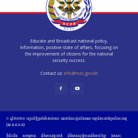
Educate and Broadcast national policy,
Information, positive state of affairs, focusing on
the improvement of citizens for the national
security success.
Contact us:
info@nctc.gov.kh
© ឆ្នាំ២០២០​ ​រក្សាសិទ្ធិ​គ្រប់យ៉ាង​ដោយ​៖​ ​លេខាធិការដ្ឋាននៃគណៈកម្មាធិការជាតិប្រចាំភេរវកម្ម
(ល.គ.ជ.ប.ភ)
ទំព័រដើម
សកម្មភាព
ព័ត៌មានអន្តរជាតិ
ព័ត៌មានសុវត្ថិភាពព័ត៌មានវិទ្យា
ឯកសារ