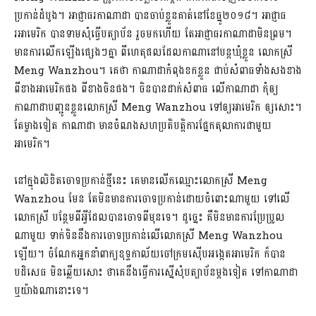
ប្រកាន់ដំបូង។ អាជ្ញាធរកាណាដា បានចាប់ខ្លួនគាត់នៅខែធ្នូ២០១៨។ អាជ្ញាធ
រអាមេរិក បានទាមសុំធ្វើបត្យាប័ន រួចមកហើយ តែអាជ្ញាធរកាណាដាមិនព្រម។
មានការលើកឡើងផ្សេងៗគ្នា ពីហេតុផលដែលកាណានៅបន្តឃុំខ្លួន លោកស្រី
Meng Wanzhou។ គេថា កាណាដាកំពុងខកខ្លួន ជាប់សំពាធទាំងសងខាង
ពីខាងអាមេរិកផង ពីខាងចិនផង។ ចិនបានដាក់សំពាធ លើកាណាដា កុំឲ្យ
កាណាដាបញ្ជូនខ្លួនលោកស្រី Meng Wanzhou ទៅឲ្យអាមេរិក ឲ្សសោះ។
តែម្ខាងទៀត កាណាដា មានចំណងសហប្រតិបត្តិការផ្នែកតុលាការជាមួយ
អាមេរិក។
នៅក្នុងលិខិតចោទប្រកាន់ថ្មីនេះ គេមានលើកឈ្មោះលោកស្រី Meng
Wanzhou មែន តែមិនមាន​ការចោទប្រកាន់ដោយចំពោះណាមួយ ទៅលើ
លោកស្រី បន្ថែមពីអ្វីដែលបាន​ចោទ​ពីមុនទេ។ ដូច្នេះ គឺមិនមានការប្រែប្រួល
ណាមួយ ទាក់ទិននឹងការចោទប្រកាន់​លើ​លោកស្រី Meng Wanzhou
ឡើយ។ ចំណែកអ្នកនាំពាក្យ​ខុទ្ទកាល័យចៅក្រមស៊ើបអង្កេតអាមេរិក ក៏បាន
បដិសេធ មិនឆ្លើយសោះ ថាគេនឹងធ្វើការស្នើសុំបត្យាប័នម្តងទៀត ទៅកាណាដា
ឬយ៉ាងណានោះទេ។