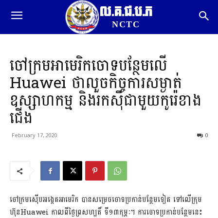
ល.គ.ជ.ប.ភ
NCTC
ចៅក្រម​អាមេរិក​ចោទ​បន្ថែម​លើ​
Huawei ថា​លួច​កិច្ចការ​សម្ងាត់​
ឧស្សាហកម្ម ​និង​រកស៊ី​ជាមួយ​កូរ៉េ​ខាង
ជើង
February 17, 2020
0
ចៅក្រមស៊ើបអង្កេតអាមេរិក បាន​សម្រេចចោទប្រកាន់បន្ថែមទៀត ទៅលើក្រុម
ហ៊ុនHuawei កាលពីថ្ងៃព្រសហ្បតិ៍ ទី១៣កុម្ភៈ។ ការចោទប្រកាន់បន្ថែមនេះ