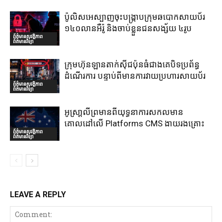
ប៉ូលិសអេស្បាញចុះបង្រ្កាបក្រុមឆបោកសាយប័រ
១៤០លានអឺរ៉ូ និងចាប់ខ្លួនជនសង្ស័យ ៤រូប
ព័ត៌មានសុវត្ថិភាព
ព័ត៌មានវិទ្យា
ក្រុមហ៊ុនឡានតាក់ស៊ីជប៉ុនធំជាងគេបិទប្រព័ន្ធ
ដំណើរការ បន្ទាប់ពីមានការវាយប្រហារសាយប័រ
ព័ត៌មានសុវត្ថិភាព
ព័ត៌មានវិទ្យា
អូស្រា្តលីព្រមានពីយុទ្ធនាការសកលមាន
គោលដៅលើ Platforms CMS ងាយរងគ្រោះ
ព័ត៌មានសុវត្ថិភាព
ព័ត៌មានវិទ្យា
LEAVE A REPLY