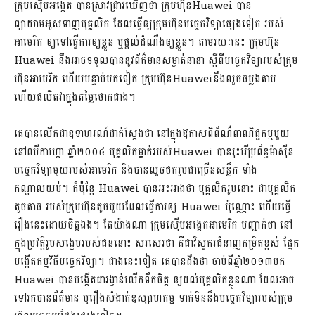
ក្រុមស៊ើបអង្កេត បានស្រាវជ្រាវឃើញថា ក្រុមហ៊ុន​Huawei បាន
ព្យាយាមអូសទាញបុគ្គលិក ដែលធ្វើឲ្យក្រុមហ៊ុនបច្ចេកវិទ្យាផ្សេងទៀត របស់
អាមេរិក ឲ្យទៅធ្វើការឲ្យ​ខ្លួន ឬផ្តល់ដំណឹងឲ្យខ្លួន។ តាមរយៈនេះ ក្រុមហ៊ុន​
Huawei នឹងអាចទទួល​បាននូវ​ព័ត៌មានសម្ងាត់​​នានា ស្តីពី​​បច្ចេកវិទ្យា​របស់​ក្រុម
ហ៊ុន​​អាមេរិក ហើយ​បន្ទាប់​មកទៀត ​ក្រុមហ៊ុន​​Huawei​នឹង​លួច​ចម្លងតាម​
ហើយ​ផលិត​វា​ក្នុង​តម្លៃ​​ថោកជាង។
គេបានលើកជាឧទាហរណ៍ជាក់ស្តែងថា នៅក្នុងឱកាសពិព័ណ៌ពាណិជ្ជកម្មមួយ
នៅឈីកាហ្កោ ឆ្នាំ២០០៤ បុគ្គលិកម្នាក់របស់Huawei​ បាន​រុះរើប្រព័ន្ធម៉ាស៊ីន
បច្ចេកវិទ្យាមួយរបស់អាមេរិក និងបានលួច​ថតរូបជាច្រើនសន្លឹក ទាំង
កណ្តាលយប់។ ក៏ប៉ុន្តែ Huawei​ បានអះអាងថា បុគ្គលិករូបនោះ ជាបុគ្គលិក
តូចតាច របស់ក្រុមហ៊ុនតូច​មួយដែលធ្វើការឲ្យ Huawei​ ប៉ុណ្ណោះ ហើយធ្វើ
រឿងនេះដោយចិត្តឯង។ តែយ៉ាងណា ក្រុម​ស៊ើបអង្កេតអាមេរិក បញ្ជាក់ថា នៅ
ក្នុងប្រវត្តិរូបសង្ខេបរបស់ជននោះ សរសេរថា គឺជាវិស្វករជំនាញកម្រិតខ្ពស់ ផ្នែក
បង្កើតកម្មវិធីបច្ចេកវិទ្យា។ ជាងនេះទៀត គេបានដឹងថា ចាប់ពីឆ្នាំ២០១៣មក
Huawei​ បានបង្កើតជារង្វាន់លើកទឹកចិត្ត ឲ្យ​ដល់បុគ្គលិកខ្លួនណា ដែល​អាច
ទៅរកបាន​ព័ត៌មាន ឬរឿងសំងាត់ឧស្សាហកម្ម ទាក់ទិននឹងបច្ចេកវិទ្យារបស់ក្រុម