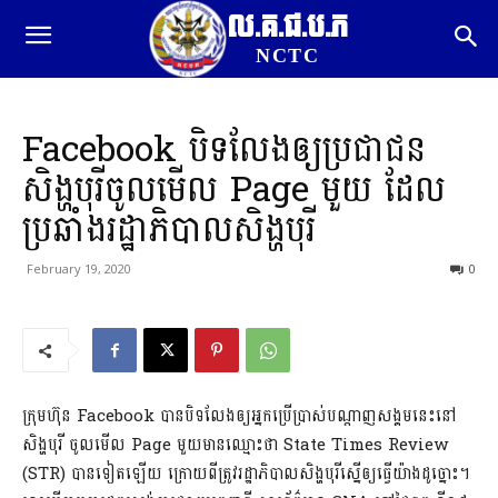
ល.គ.ជ.ប.ភ
NCTC
Facebook បិទលែងឲ្យប្រជាជន
សិង្ហបុរីចូលមើល Page មួយ ដែល
ប្រឆាំងរដ្ឋាភិបាលសិង្ហបុរី
February 19, 2020
0
ក្រុមហ៊ុន Facebook បានបិទលែងឲ្យអ្នកប្រើប្រាស់បណ្តាញសង្គមនេះនៅ
សិង្ហបុរី ចូលមើល Page មួយមានឈ្មោះថា State Times Review
(STR) បានទៀតឡើយ ក្រោយពីត្រូវរដ្ឋាភិបាលសិង្ហបុរីស្នើឲ្យធ្វើយ៉ាងដូច្នោះ។