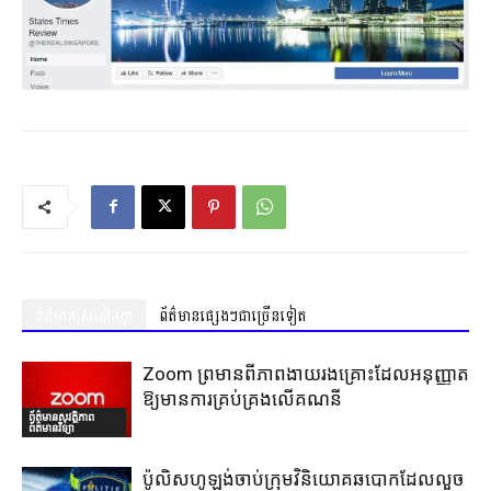
ព័ត៌មានស្រដៀងគ្នា
ព័ត៌មានផ្សេងៗជាច្រើនទៀត
Zoom ព្រមានពីភាពងាយរងគ្រោះដែលអនុញ្ញាត
ឱ្យមានការគ្រប់គ្រងលើគណនី
ព័ត៌មានសុវត្ថិភាព
ព័ត៌មានវិទ្យា
ប៉ូលិសហូឡង់ចាប់ក្រុមវិនិយោគឆបោកដែលលួច