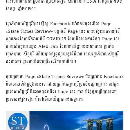
នេះបើតាមការដកស្រង់ការផ្សាយចេញពី សារព័ត៌មាន CNA នៅថ្ងៃពុធ ទី១៩
ខែកុម្ភៈ ឆ្នាំ២០២០។
រដ្ឋាភិបាលសិង្ហបុរីបានស្នើឲ្យ Facebook រារាំងការចូលមើល Page
«State Times Review» បន្ទាប់ពី Page នេះ បានបង្ហោះព័ត៌មានអំពី
ស្ថានភាពនៃការរីករាលជំងឺ COVID-19 ដែលមិនមានការពិត។ Page នេះ
ជារបស់បុគ្គលឈ្មោះ Alex Tan ដែលមាននិន្នាការនយោបាយ ប្រឆាំង
រដ្ឋាភិបាល សិង្ហបុរី ហើយបានផ្សព្វផ្សាយនូវព័ត៌មាន ដែលរដ្ឋាភិបាលសិង្ហបុរី
អះអាងថា គ្មានការពិតជាច្រើនលើកមកហើយ។
គួរជម្រាបថា Page «State Times Review» មិនត្រូវបាន Facebook
បិទចោលទាំងស្រុងនោះទេ ដោយគ្រាន់តែអ្នកប្រើប្រាស់បណ្តាញនេះ នៅក្នុង
ប្រទេសសិង្ហបុរី មិនអាចចូលមើល Page នេះ បាន ប៉ុន្តែអ្នកប្រើប្រាស់នៅ
ប្រទេសផ្សេងទៀត គឺនៅមើលឃើញបានជាធម្មតា៕