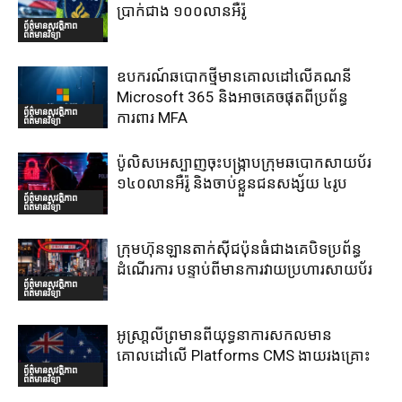
ប្រាក់ជាង ១០០លានអឺរ៉ូ
ព័ត៌មានសុវត្ថិភាព
ព័ត៌មានវិទ្យា
ឧបករណ៍ឆបោកថ្មីមានគោលដៅលើគណនី
Microsoft 365 និងអាចគេចផុតពីប្រព័ន្ធ
ព័ត៌មានសុវត្ថិភាព
ការពារ MFA
ព័ត៌មានវិទ្យា
ប៉ូលិសអេស្បាញចុះបង្រ្កាបក្រុមឆបោកសាយប័រ
១៤០លានអឺរ៉ូ និងចាប់ខ្លួនជនសង្ស័យ ៤រូប
ព័ត៌មានសុវត្ថិភាព
ព័ត៌មានវិទ្យា
ក្រុមហ៊ុនឡានតាក់ស៊ីជប៉ុនធំជាងគេបិទប្រព័ន្ធ
ដំណើរការ បន្ទាប់ពីមានការវាយប្រហារសាយប័រ
ព័ត៌មានសុវត្ថិភាព
ព័ត៌មានវិទ្យា
អូស្រា្តលីព្រមានពីយុទ្ធនាការសកលមាន
គោលដៅលើ Platforms CMS ងាយរងគ្រោះ
ព័ត៌មានសុវត្ថិភាព
ព័ត៌មានវិទ្យា