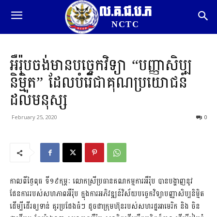
ល.គ.ជ.ប.ភ
NCTC
អឺរ៉ុបចង់មានបច្ចេកវិទ្យា “បញ្ញាសិប្ប
និម្មិត” ដែលបំរើជាគុណប្រយោជន៍
ដល់មនុស្ស
February 25, 2020
0
កាលពីថ្ងៃពុធ ទី១៩កុម្ភៈ លោកស្រីប្រធានគណកម្មការអឺរ៉ុប បានបង្ហាញនូវ
ផែនការរបស់សហភាពអឺរ៉ុប ក្នុងការ​អភិវឌ្ឍន៍វិស័យ​បច្ចេកវិទ្យា​បញ្ញាសិប្បនិ​ម្មិត
ដើម្បីដើរឲ្យទាន់ គូរប្រជែងធំៗ ដូចជាក្រុមហ៊ុនរបស់​សហរដ្ឋអាមេរិក និង​ ចិន