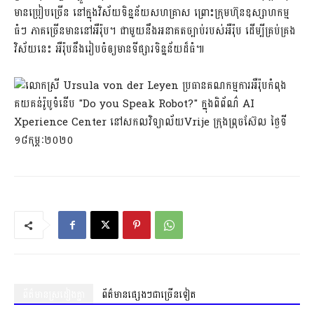
មានប្រៀបច្រើន នៅក្នុងវិស័យទិន្នន័យសហគ្រាស ព្រោះក្រុមហ៊ុនឧស្សាហកម្ម
ធំៗ ភាគច្រើនមាននៅអឺរ៉ុប។ ជាមួយនឹងអនាគតច្បាប់របស់អឺរ៉ុប ដើម្បីគ្រប់គ្រង
វិស័យនេះ អឺរ៉ុបនឹងរៀបចំឲ្យមានទីផ្សារទិន្នន័យដ៏ធំ៕
ព័ត៌មានស្រដៀងគ្នា
ព័ត៌មានផ្សេងៗជាច្រើនទៀត