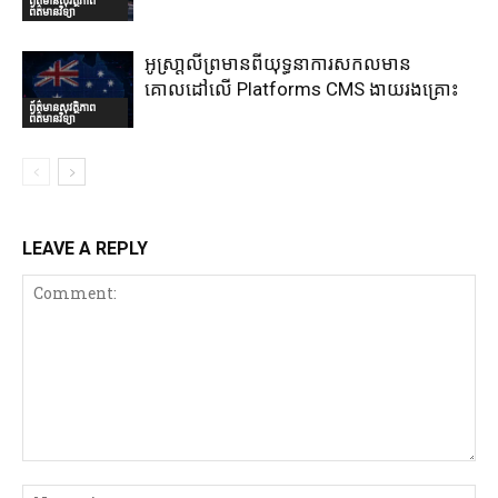
ព័ត៌មានវិទ្យា
អូស្រា្តលីព្រមានពីយុទ្ធនាការសកលមាន
គោលដៅលើ Platforms CMS ងាយរងគ្រោះ
ព័ត៌មានសុវត្ថិភាព
ព័ត៌មានវិទ្យា
LEAVE A REPLY