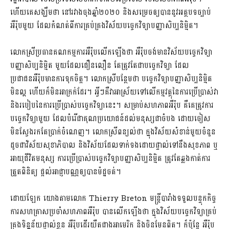
ហើយគេសង្ឃឹមថា នៅរវាងចុងឆ្នាំ២០២០ និងសម្រេចឲ្យបាននូវអត្ថបទច្បាប់
អឺរ៉ុបមួយ ដែលកំណត់ពីការគ្រប់គ្រងវិស័យបច្ចេកវិទ្យាបញ្ញា​សិប្បនិម្មិត។
លោកស្រីប្រធានគណកម្មការអឺរ៉ុបលើកឡើងថា អឺរ៉ុបចង់មានវិស័យបច្ចេកវិទ្យា
បញ្ញាសិប្បនិម្មិត មួយដែលជឿនលឿន តែត្រូវតែជាបច្ចេកវិទ្យា ដែល
ប្រជាជនអឺរ៉ុបមានការទុកចិត្ត។ លោកស្រីបន្ថែមថា បច្ចេកវិទ្យាបញ្ញាសិប្បនិម្មិត
មិនល្អ ហើយក៏មិនអាក្រក់ដែរ។ អ្វីៗគឺវាអាស្រ័យទៅលើកម្មវត្ថុនៃការប្រើប្រាស់វា
និងរបៀបនៃការប្រើប្រាស់បច្ចេកវិទ្យានេះ។ សម្រាប់សហភាពអឺរ៉ុប គឺគេត្រូវការ​
បច្ចេកវិទ្យាមួយ ដែលបំរើ​ជាគុណប្រយោជន៍ដល់មនុស្សជាចំបង ដោយចៀស​​
មិន​ស្វែងរក​តែប្រាក់ចំណេញ។ លោកស្រីពន្យល់ថា ក្នុងវិស័យសំខាន់មួយចំនួន
ដូចជាវិស័យសុខាភិបាល និងវិស័យដែលទាក់ទងដោយផ្ទាល់ទៅនឹងសុខភាព ឬ
អាយុជីវិតមនុស្ស ការប្រើប្រាស់បច្ចេកវិទ្យាបញ្ញាសិប្បនិម្មិត ត្រូវតែឆ្លងកាត់ការ
ត្រួតពិនិត្យ ផ្តល់អាជ្ញាបណ្ណឲ្យបានម៉ដ្ឋចត់។
ដោយឡែក យោងតាមលោក Thierry Breton ​​មន្ត្រីបារាំងទទួលបន្ទុកកិច្ច
ការសហគ្រាសប្រចាំសហភាពអឺរ៉ុប បានលើកឡើងថា ក្នុងវិស័យ​បច្ចេកវិទ្យាគ្រប់
គ្រងទិន្នន័យផ្ទាល់ខ្លួន អឺរ៉ុបដើរយឺតជាងអាមេរិក និងចិនមែន​ពិត។ ក៏ប៉ុន្តែ អឺរ៉ុប