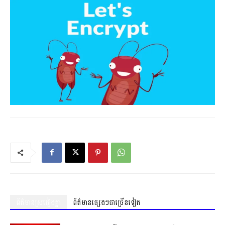
ព័ត៌មានស្រដៀងគ្នា
ព័ត៌មានផ្សេងៗជាច្រើនទៀត