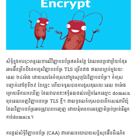
សិទ្ធិក្នុងការចុះហត្ថលេខាលើវិញ្ញាបនប័ត្រឥតគិតថ្លៃ ដែលមានប្រជាប្រិយបំផុត
អាចអ៊ីនគ្រីបនឹងដកហូតវិញ្ញាបនប័ត្រ TLS ច្រើនជាង ៣លានច្បាប់ក្នុងរយៈ
ពេល ២៤ម៉ោង ដោយសារតែកំហុសនៅក្នុងសូហ្វវែរវិញ្ញាបនប័ត្រ។ កំហុស
បញ្ជាក់នៅថ្ងៃទី២៩ ខែកុម្ភះ ហើយទទួលបានការជួសជុលរយៈពេល ២ម៉ោង
ក្រោយពីការរកឃើញ ដែលវាបានជះឥទ្ធិពលដល់របៀបឆែកឈ្មោះ domain
មុនពេលចេញវិញ្ញាបនបត្រ TLS ថ្មី។ ជាលទ្ធផលកំហុសបានបើកសេណារីយ៉ូ
ដែលវិញ្ញាបនប័ត្រអាចត្រូវបានបញ្ចេញ ដោយពុំមានការអនុញ្ញាតិគ្រប់គ្រាន់ពីអ្នក
កាន់domain។
ការផ្តល់សិទ្ធិវិញ្ញាបនប័ត្រ (CAA) ជាគោលនយោបាយសន្តិសុខអ៊ីនធឺរណិត