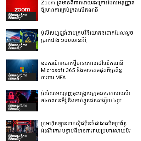
Zoom ព្រមានពីភាពងាយរងគ្រោះដែលអនុញ្ញាត
ឱ្យមានការគ្រប់គ្រងលើគណនី
ព័ត៌មានសុវត្ថិភាព
ព័ត៌មានវិទ្យា
ប៉ូលិសហូឡង់ចាប់ក្រុមវិនិយោគឆបោកដែលលួច
ប្រាក់ជាង ១០០លានអឺរ៉ូ
ព័ត៌មានសុវត្ថិភាព
ព័ត៌មានវិទ្យា
ឧបករណ៍ឆបោកថ្មីមានគោលដៅលើគណនី
Microsoft 365 និងអាចគេចផុតពីប្រព័ន្ធ
ព័ត៌មានសុវត្ថិភាព
ការពារ MFA
ព័ត៌មានវិទ្យា
ប៉ូលិសអេស្បាញចុះបង្រ្កាបក្រុមឆបោកសាយប័រ
១៤០លានអឺរ៉ូ និងចាប់ខ្លួនជនសង្ស័យ ៤រូប
ព័ត៌មានសុវត្ថិភាព
ព័ត៌មានវិទ្យា
ក្រុមហ៊ុនឡានតាក់ស៊ីជប៉ុនធំជាងគេបិទប្រព័ន្ធ
ដំណើរការ បន្ទាប់ពីមានការវាយប្រហារសាយប័រ
ព័ត៌មានសុវត្ថិភាព
ព័ត៌មានវិទ្យា