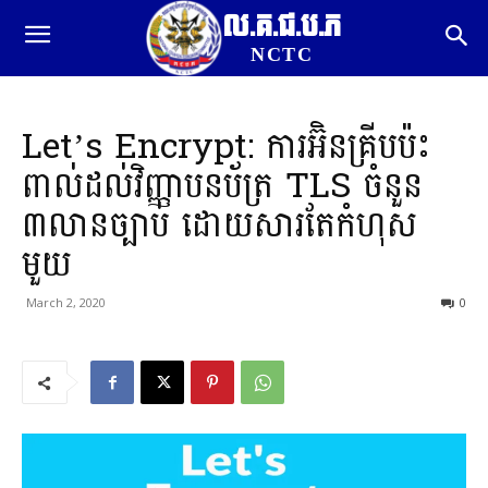
ល.គ.ជ.ប.ភ
NCTC
Let’s Encrypt: ការអ៊ិនគ្រីបប៉ះ
ពាល់ដល់វិញ្ញាបនប័ត្រ TLS ចំនួន
៣លានច្បាប់ ដោយសារតែកំហុស
មួយ
March 2, 2020
0