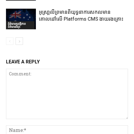
អូស្រា្តលីព្រមានពីយុទ្ធនាការសកលមាន
គោលដៅលើ Platforms CMS ងាយរងគ្រោះ
ព័ត៌មានសុវត្ថិភាព
ព័ត៌មានវិទ្យា
LEAVE A REPLY