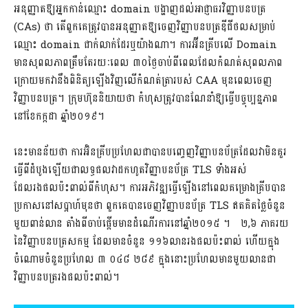
អនុញ្ញាតឱ្យអ្នកកាន់ឈ្មោះ domain បង្ហាញដល់អាជ្ញាធរវិញ្ញាបនបត្រ
(CAs) ថា តើពួកគេត្រូវបានអនុញ្ញាតឱ្យចេញវិញ្ញាបនបត្រឌីជីថលសម្រាប់
ឈ្មោះ domain ជាក់លាក់ដែរឬយ៉ាងណា។ ការអ៊ីនគ្រីបលើ Domain
មានសុពលភាពត្រឹមតែរយៈពេល ៣០ថ្ងៃចាប់ពីពេលដែលកំណត់សុពលភាព
ក្រោយមកវានឹងពិនិត្យឡើងវិញលើកំណត់ត្រារបស់ CAA មុនពេលចេញ
វិញ្ញាបនបត្រ។ ក្រុមហ៊ុននិយាយថា កំហុសត្រូវបានណែនាំឱ្យធ្វើបច្ចុប្បន្នភាព
នៅខែកក្កដា ឆ្នាំ២០១៩។
នេះមានន័យថា ការអ៊ិនគ្រីបប្រហែលជាបានបញ្ចេញវិញ្ញាបនប័ត្រដែលវាមិនគួរ
ធ្វើពីដំបូងឡើយជាលទ្ធផលវាដកហូតវិញ្ញាបនប័ត្រ TLS ទាំងអស់
ដែលរងផលប៉ះពាល់ពីកំហុស។ ការអភិវឌ្ឍធ្វើឡើងនៅពេលគម្រោងគ្រីបបាន
ប្រកាសនៅសប្តាហ៍មុនថា ពួកគេបានចេញវិញ្ញាបនប័ត្រ TLS ឥតគិតថ្លៃចំនួន
មួយពាន់លាន តាំងពីចាប់ផ្តើមមានដំណើរការនៅឆ្នាំ២០១៥ ។ ២,៦ ភាគរយ
នៃវិញ្ញាបនបត្រសកម្ម ដែលមានចំនួន ១១៦លានរងផលប៉ះពាល់ ហើយក្នុង
ចំណោមចំនួនប្រហែល ៣ ០៤៨ ២៨៩ ក្នុងនោះប្រហែលមានមួយលានជា
វិញ្ញាបនបត្ររងផលប៉ះពាល់។