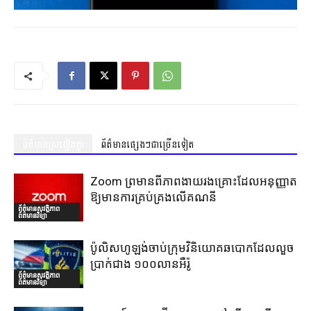
ព័ត៌មានស្រដៀងគ្នា
ព័ត៌មានផ្សេងៗជាច្រើនទៀត
Zoom ព្រមានពីភាពងាយរងគ្រោះដែលអនុញ្ញាត
ឱ្យមានការគ្រប់គ្រងលើគណនី
ព័ត៌មានសុវត្ថិភាព
ព័ត៌មានវិទ្យា
ប៉ូលិសហូឡង់ចាប់ក្រុមវិនិយោគឆបោកដែលលួច
ប្រាក់ជាង ១០០លានអឺរ៉ូ
ព័ត៌មានសុវត្ថិភាព
ព័ត៌មានវិទ្យា