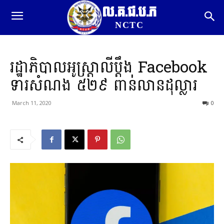
ល.គ.ជ.ប.ភ
NCTC
រដ្ឋាភិបាលអូស្ត្រាលីប្ដឹង Facebook
ទារសំណង ៥២៩ ពាន់លានដុល្លារ
March 11, 2020
0