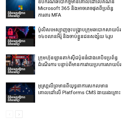
ឧបករណ៍ឆបោកថ្មីមានគោលដៅលើគណនី
Microsoft 365 និងអាចគេចផុតពីប្រព័ន្ធ
ព័ត៌មានសុវត្ថិភាព
ការពារ MFA
ព័ត៌មានវិទ្យា
ប៉ូលិសអេស្បាញចុះបង្រ្កាបក្រុមឆបោកសាយប័រ
១៤០លានអឺរ៉ូ និងចាប់ខ្លួនជនសង្ស័យ ៤រូប
ព័ត៌មានសុវត្ថិភាព
ព័ត៌មានវិទ្យា
ក្រុមហ៊ុនឡានតាក់ស៊ីជប៉ុនធំជាងគេបិទប្រព័ន្ធ
ដំណើរការ បន្ទាប់ពីមានការវាយប្រហារសាយប័រ
ព័ត៌មានសុវត្ថិភាព
ព័ត៌មានវិទ្យា
អូស្រា្តលីព្រមានពីយុទ្ធនាការសកលមាន
គោលដៅលើ Platforms CMS ងាយរងគ្រោះ
ព័ត៌មានសុវត្ថិភាព
ព័ត៌មានវិទ្យា