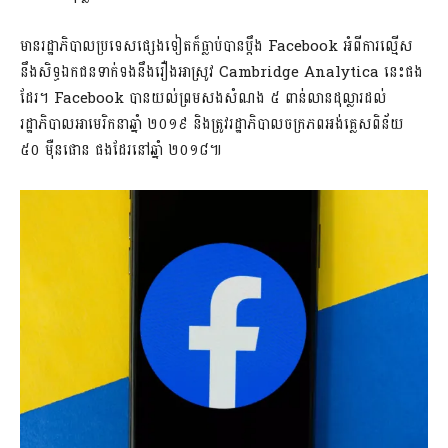
មាន​រដ្ឋាភិបាល​ប្រទេស​ផ្សេង​ទៀត​ក៏​ធ្លាប់​បាន​ប្ដឹង Facebook អំពី​ការ​ល្មើស​
នឹង​សិទ្ធ​ឯកជន​ទាក់ទង​នឹង​រឿង​អាស្រូវ Cambridge Analytica នេះ​ផង​
ដែរ។ Facebook បាន​យល់​ព្រម​សង​សំណង ៥ ពាន់​លាន​ដុល្លារ​ដល់​
រដ្ឋាភិបាល​អាមេរិក​នា​ឆ្នាំ ២០១៩ និង​ត្រូវ​រដ្ឋាភិបាល​ចក្រភព​អង់គ្លេស​ពិន័យ
៥០ ម៉ឺន​ផោន ផង​ដែរ​នៅ​ឆ្នាំ ២០១៨៕​