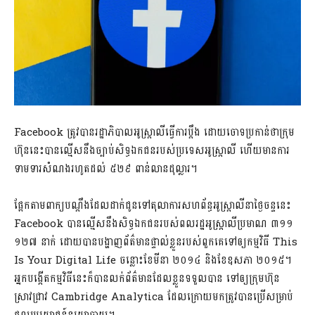
Facebook ត្រូវ​បាន​រដ្ឋាភិបាល​អូស្ត្រាលី​ធ្វើ​ការ​ប្ដឹង ដោយ​ចោទ​ប្រកាន់​ថា​ក្រុម
ហ៊ុន​នេះ​បាន​ល្មើស​នឹង​ច្បាប់​សិទ្ធ​ឯកជន​របស់​ប្រទេស​អូស្ត្រាលី ហើយ​មាន​ការ​
ទាមទារ​សំណង​រហូត​ដល់ ៥២៩ ពាន់​លាន​ដុល្លារ។
ផ្អែក​តាម​ពាក្យ​បណ្ដឹង​ដែល​ដាក់​ជូន​ទៅ​តុលាការ​សហព័ន្ធ​អូស្ត្រាលី​នា​ថ្ងៃ​ចន្ទ​នេះ
Facebook បាន​ល្មើស​នឹង​សិទ្ធ​ឯកជន​​​របស់​ពលរដ្ឋ​អូស្ត្រាលី​ប្រមាណ ៣១១
១២៧ នាក់​ ដោយ​បាន​បង្ហាញ​ព័ត៌មាន​ផ្ទាល់​ខ្លួន​របស់​ពួក​គេ​ទៅ​ឲ្យ​កម្មវិធី This
Is Your Digital Life ចន្លោះ​ខែ​មីនា ២០១៤ និង​ខែ​ឧសភា ២០១៥។
អ្នក​បង្កើត​កម្មវិធី​នេះ​ក៏​បាន​លក់​ព័ត៌មាន​ដែល​ខ្លួន​ទទួល​បាន​ ទៅ​ឲ្យ​ក្រុមហ៊ុន​
ស្រាវជ្រាវ Cambridge Analytica ដែល​ក្រោយ​មក​ត្រូវ​បាន​ប្រើ​សម្រាប់​