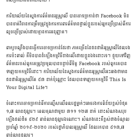
ផល​ប្រយោជន៍​នយោបាយ។
ការិយាល័យ​នៃ​ស្នងការ​ព័ត៌មានអូស្ត្រាលី បាន​ចោទ​ប្រកាន់​ថា Facebook មិន​
បាន​ចាត់​វិធានការ​ត្រឹម​ត្រូវ​ក្នុង​ការ​ការពារ​ព័ត៌មាន​ផ្ទាល់​ខ្លួន​របស់​អ្នក​ប្រើ​ប្រាស់​ពី​ការ​​
លួច​ប្រើ​ប្រាស់​ដោយ​គ្មាន​ការ​អនុញ្ញាត។
ពាក្យ​បណ្ដឹង​បាន​ធ្វើ​ការ​ចោទ​ប្រកាន់​ដែរ​ថា​ ភាគ​ច្រើន​នៃ​ជនជាតិ​អូស្ត្រាលី​ដែល​រង​​
ការ​ប៉ះពាល់ គឺ​មិន​បាន​ដំឡើង​កម្មវិធី​ខាង​លើ​ដោយ​ខ្លួន​ឯង​នោះ​ទេ។ ផ្ទុយ​ទៅ​វិញ
ព័ត៌មាន​របស់​ពួក​គេ​ត្រូវ​ប្រមូល​បាន​បន្ទាប់​ពី​មិត្ត​ Facebook របស់​ពួក​គេ​បាន​
ទាញ​យក​កម្មវិធី​នោះ។ ការិយាល័យ​នៃ​ស្នងការ​ព័ត៌មានអូស្ត្រាលី​អះអាង​ថា​មាន​
ជនជាតិ​អូស្ត្រាលី​តែ ៥៣ នាក់​ប៉ុណ្ណោះ ដែល​បាន​ទាញ​យក​កម្មវិធី This Is
Your Digital Life។
​​ចំពោះ​​​ការ​ចោទ​ប្រកាន់​​ពី​ការ​ល្មើស​លើ​ពលរដ្ឋ​ម្នាក់ៗ​អាច​រង​ការ​ពិន័យ​​ខ្ពស់​បំផុត​
១,៧ លាន​ដុល្លារ។ ពេល​គុណ​ជា​មួយ​ ៣១១ ១២៧ នាក់ នោះ​សំណង​សរុប​
ឡើង​ដល់​ជិត​ ៥២៩ ពាន់​លាន​ដុល្លារ​ឯណោះ។ សំណង​នេះ​គឺ​ខ្ពស់​ជាង​ចំណូល​
ប្រចាំ​ឆ្នាំ ២០១៩-២០២០ របស់​រដ្ឋាភិបាល​អូស្ត្រាលី​ ដែល​រក​បាន​ ៥១៣,៧
ពាន់​លាន​ដុល្លារ។