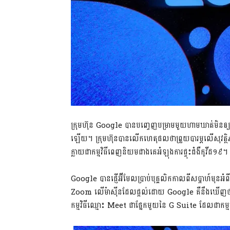
ក្រុមហ៊ុន Google បាន​បញ្ចេញ​បម្រាម​មួយ​ហាម​ឃាត់​មិន​ឲ្យ​បុ
ឡើយ។ ក្រុមហ៊ុន​បាន​លើក​ហេតុផល​ថា​ព្រួយបារម្ភ​លើ​​សុវត្ថិភា
ក្លាយ​ជា​កម្មវិធី​ពេញ​និយម​ជាង​គេ​អំឡុង​ការ​ផ្ទុះ​ជំងឺ​កូវីដ​១៩។
Google បាន​ផ្ញើ​អ៊ីមែល​ប្រាប់​បុគ្គលិក​កាល​ពី​សប្ដាហ៍​មុន​អំ
Zoom លើ​ម៉ាស៊ីន​​ដែល​ផ្ដល់​ដោយ​​ Google គឺ​នឹង​ឃើញ​ថា
កម្មវិធី​ឈ្មោះ Meet ជា​ផ្នែក​មួយ​នៃ G Suite ដែល​ជា​កម្