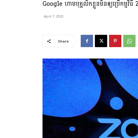
Google ហាមបុគ្គលិកខ្លួនមិនឲ្យប្រើកម្មវិ
April 7, 2020
Share