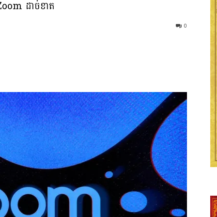
ធី Zoom ដាច់ខាត
0