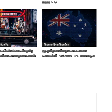
ការពារ MFA
ត៌មានវិទ្យា
ព័ត៌មានសុវត្ថិភាពព័ត៌មានវិទ្យា
ក់ស៊ីជប៉ុនធំជាងគេបិទប្រព័ន្ធ
អូស្រា្តលីព្រមានពីយុទ្ធនាការសកលមាន
ទាប់ពីមានការវាយប្រហារសាយប័រ
គោលដៅលើ Platforms CMS ងាយរងគ្រោះ