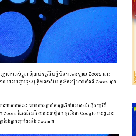
គ្គលិក​របស់​ខ្លួន​ប្រើ​ប្រាស់​កម្មវិធី​សន្និសីទ​តាម​អនឡាយ​ Zoom នោះ​
ព ដែល​បញ្ហា​ផ្នែក​សុវត្ថិភាព​កាន់​តែ​បន្ត​កើន​ឡើង​ចាប់​តាំង​ពី Zoom បាន​
ពី​ការ​ហាម​ឃាត់​នេះ ដោយ​បាន​ប្រាប់​ថា​បុគ្គលិក​ដែល​មាន​ដំឡើង​កម្មវិធី
​ Zoom លែង​ដំណើរ​ការ​បាន​ត​ទៀត។ គួរ​ដឹង​ថា​ Google មាន​ផ្ដល់​នូវ​
ម​ប្រជែង​ប្រកួតប្រជែង​នឹង​ Zoom៕