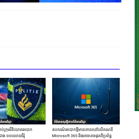
ត៌មានវិទ្យា
ព័ត៌មានសុវត្ថិភាពព័ត៌មានវិទ្យា
ាប់ក្រុមវិនិយោគឆបោក
ឧបករណ៍ឆបោកថ្មីមានគោលដៅលើគណនី
ជាង ១០០លានអឺរ៉ូ
Microsoft 365 និងអាចគេចផុតពីប្រព័ន្ធ