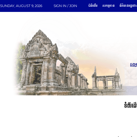
ទំព័រដើម
សកម្មភាព
ព័ត៌មានអន្តរជា
SUNDAY, AUGUST 9, 2026
SIGN IN / JOIN
ទំព័រដ