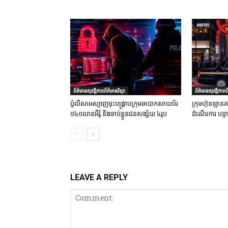
ព័ត៌មានសុវត្ថិភាពព័ត៌មានវិទ្យា
ព័ត៌មានសុវត្ថិភាពព័
ប៉ូលិសអេស្បាញចុះបង្រ្កាបក្រុមឆបោកសាយប័រ
ក្រុមហ៊ុនឡានតា
១៤០លានអឺរ៉ូ និងចាប់ខ្លួនជនសង្ស័យ ៤រូប
ដំណើរការ បន្
LEAVE A REPLY