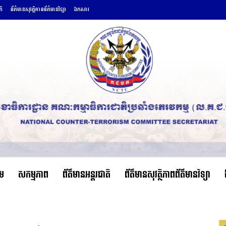
តិ
ព័ត៌មានសុវត្ថិភាពព័ត៌មានវិទ្យា
ឯកសារ
ើម
សកម្មភាព
ព័ត៌មានអន្តរជាតិ
ព័ត៌មានសុវត្ថិភាពព័ត៌មានវិទ្យា