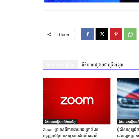
Share
ព័ត៌មានស្រដៀងគ្នា
ព័ត៌មានផ្សេងៗជាច្រើនទៀត
ព័ត៌មានសុវត្ថិភាពព័ត៌មានវិទ្យា
ព័ត៌មានសុវត្ថិភាពព័
Zoom ព្រមានពីភាពងាយរងគ្រោះដែល
ប៉ូលិសហូឡង់ច
អនុញ្ញាតឱ្យមានការគ្រប់គ្រងលើគណនី
ដែលលួចប្រាក់