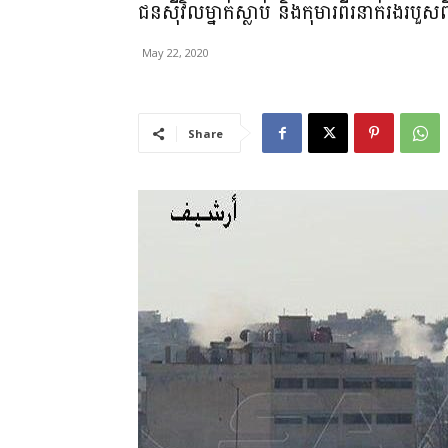
ជន​ស៊ីវិល​ម្នាក់​ស្លាប់ និង​កុមារ​ពីរ​នាក់​រងរប
May 22, 2020
Share