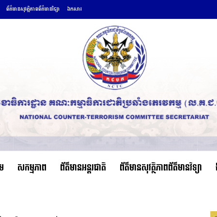
ព័ត៌មានសុវត្ថិភាពព័ត៌មានវិទ្យា
ឯកសារ
ើម
សកម្មភាព
ព័ត៌មានអន្តរជាតិ
ព័ត៌មានសុវត្ថិភាពព័ត៌មានវិទ្យា