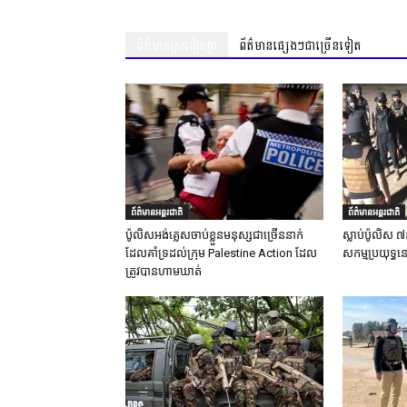
ព័ត៌មានស្រដៀងគ្នា
ព័ត៌មានផ្សេងៗជាច្រើនទៀត
ព័ត៌មានអន្តរជាតិ
ព័ត៌មានអន្តរជាតិ
ប៉ូលិសអង់គ្លេសចាប់ខ្លួនមនុស្សជាច្រើននាក់
ស្លាប់ប៉ូលិស ៧
ដែលគាំទ្រដល់ក្រុម Palestine Action ដែល
សកម្មប្រយុទ្ធន
ត្រូវបានហាមឃាត់