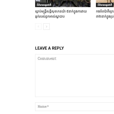
ព័ត៌មានអន្តរជាតិ
ព័ត៌មានអន្តរជាតិ
ស្លាប់មន្ត្រីសន្តិសុខកេនយ៉ា ៥នាក់ក្នុងការវាយ
កងទ័ពប៉ាគីស្ថា
ឆ្មក់របស់ពួកអាល់ស្ហាបាប
៣២នាក់ក្នុងប្រត
LEAVE A REPLY