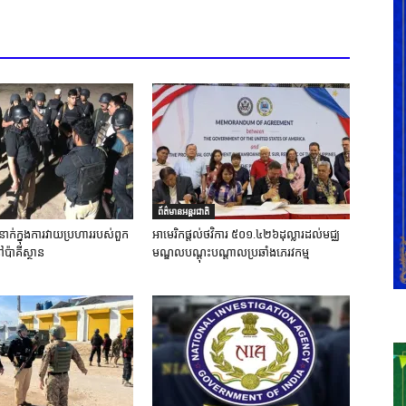
ព័ត៌មានអន្តរជាតិ
នាក់ក្នុងការវាយប្រហាររបស់ពួក
អាមេរិកផ្តល់ថវិការ ៥០១.៤២៦ដុល្លារដល់មជ្ឈ
ៅប៉ាគីស្ថាន
មណ្ឌលបណ្តុះបណ្តាលប្រឆាំងភេរវកម្ម