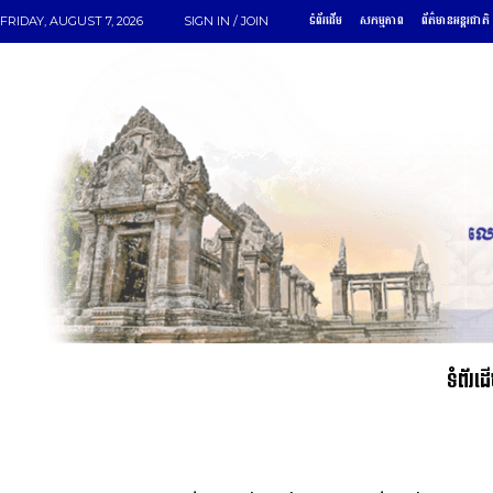
ទំព័រដើម
សកម្មភាព
ព័ត៌មានអន្តរជាតិ
FRIDAY, AUGUST 7, 2026
SIGN IN / JOIN
ទំព័រដ