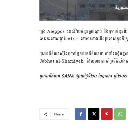
ក្រុង Aleppo៖ ជន​ស៊ីវិល​ចំនួន​ម្នាក់​ស្លាប់ និង​កុមារ​ចំនួន​ពីរ
ភេរវ​ករ​នៅ​សង្កាត់ Afrin នៅ​ភាគ​ខាងជើង​ប្រទេស​ក្នុង​ទ
ប្រភពព័ត៌មាន​ស៊ីវិល​ប្រាប់​អ្នកយកព័ត៌មាន​ថា ការប៉ះទង្គិច​គ្
Jabhat al-Shamiyeh ដែលមាន​ការគាំទ្រពី​កំលាំង​កាន់កា
ប្រភពព័ត៌មាន SANA ផ្សាយ​ថ្ងៃទី២០ ខែឧសភា ឆ្នាំ២០
Share