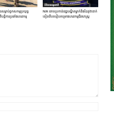
ព័ត៌មានអន្តរជាតិ
នសម្លាប់ពួកសកម្មប្រយុទ្ធ
NIA ចោទប្រកាន់វេជ្ជបណ្ឌិតម្នាក់និងដៃគូ២នាក់
ិបត្តិការប្រឆាំងភេរវកម្ម
ទៀតពីបទរៀបគម្រោងភេរវកម្មជីវសាស្ត្រ