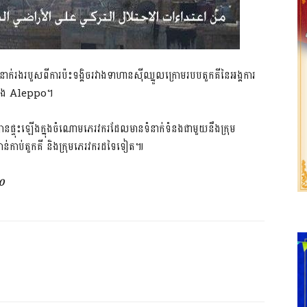
​នាក់​រងរបួស​ពី​ការប៉ះទង្គិច​រវាង​ទាហាន​ស៊ីឈ្នួល​ក្រោម​របប​តួ​ក​គី​នៃ​អង្គការ​
ីក្រុង Aleppo។
នា​បាន​ផ្ទុះឡើង​ក្នុងចំណោម​ភេរវ​ករ​ដែលមាន​ទំនាក់ទំនង​ជាមួយនឹង​ក្រុម
ប់​តួ​ក​គី និង​ក្រុម​ភេរវ​ករ​ដទៃទៀត៕
២០