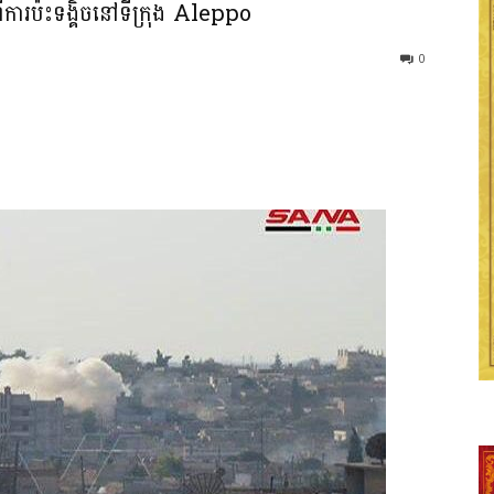
ួស​ពី​ការប៉ះទង្គិច​នៅ​ទីក្រុង Aleppo
0