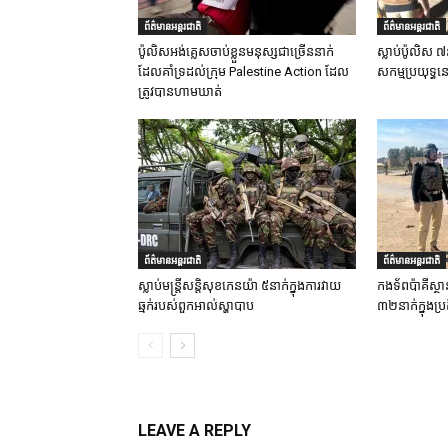
ព័ត៌មានអន្តរជាតិ
ព័ត៌មានអន្តរជាតិ
ប៉ូលិសអង់គ្លេសចាប់ខ្លួនមនុស្សជាច្រើននាក់
ស្លាប់ប៉ូលិស ៧
ដែលគាំទ្រដល់ក្រុម Palestine Action ដែល
សកម្មប្រយុទ្ធន
ត្រូវបានហាមឃាត់
ព័ត៌មានអន្តរជាតិ
ព័ត៌មានអន្តរជាតិ
ស្លាប់មន្ត្រីសន្តិសុខកេនយ៉ា ៥នាក់ក្នុងការវាយ
កងទ័ពប៉ាគីស្ថា
ឆ្មក់របស់ពួកអាល់ស្ហាបាប
៣២នាក់ក្នុងប្រត
LEAVE A REPLY