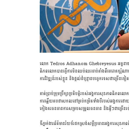
លោក Tedros Adhanom Ghebreyesus អគ្គនាយក​អង្គការ
ពិភពលោក​បានធ្វើ​ការមិន​ឈប់ឈរ​ចាប់តាំងពី​មេរោគ​កូ​រ៉ូ​ណា
ការ​វិវឌ្ឍន៍​របស់ខ្លួន និង​ផ្តល់​ដំបូន្មាន​បច្ចេកទេស​ជាច្រើន​
គាត់​ប្រាប់​ក្រុមប្រឹក្សា​ប្រតិបត្តិ​របស់​អង្គការ​សុខភាព​ពិភព
ការឆ្លើយតប​ជាស​កល​នៅ​គ្រប់​កម្រិត​ទាំងបី​របស់​អង្គការ​ដោ
កៀងគរ​ធនធាន​ការសម្របសម្រួល​ធនធាន និងអ្វីៗជាច្រើន
ទីភ្នាក់ងារ​ព័ត៌មាន​រ៉​យ​ទ័​រដក​ស្រង់​សម្តី​ប្រធាន​អង្គការ