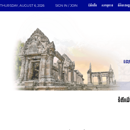
ទំព័រដើម
សកម្មភាព
ព័ត៌មានអន្
THURSDAY, AUGUST 6, 2026
SIGN IN / JOIN
ទំព័រដ