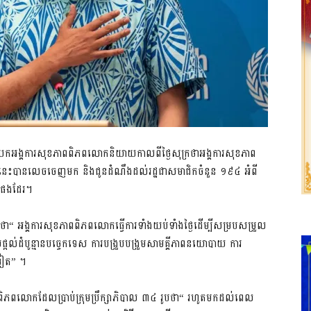
​សុខភាព​ពិភពលោក​និយាយ​កាលពី​ថ្ងៃ​សុក្រ​ថា​អង្គការ​សុខភាព​
​នេះ​បាន​លេច​ចេញមក និង​ជូនដំណឹង​ដល់​រដ្ឋ​ជា​សមាជិក​ចំនួន ១៩៤ អំពី​
ទៀតផង​ដែរ។
លោក​ថា“ អង្គការ​សុខភាព​ពិភពលោក​ធ្វើការ​ទាំងយប់​ទាំង​ថ្ងៃ​ដើម្បី​សម្របសម្រួល​
យ​ផ្តល់​ដំបូន្មាន​បច្ចេកទេស ការបង្រួបបង្រួម​សាមគ្គីភាព​នយោបាយ ការ
​ទៀត” ។
​សុខភាព​ពិភពលោក​ដែល​ប្រាប់​ក្រុមប្រឹក្សាភិបាល ៣៤ រូប​ថា“ រហូតមកដល់​ពេល