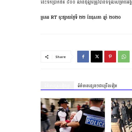
នេះ​ទឹកប្រាក់​ជិត ៨០០ លាន​ដុល្លារ​ត្រូវ​បានទទួល​សម្រាប់​អ
ប្រភព RT ចុះផ្សាយ​ថ្ងៃទី ២២ ខែឧសភា ឆ្នាំ ២០២០
Share
ព័ត៌មានស្រដៀងគ្នា
ព័ត៌មានផ្សេងៗជាច្រើនទៀត