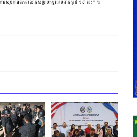
ង្គការ​សុខភាព​ពិភពលោក​សម្រាប់​កម្មវិធី​មេរោគ​កូ​វីដ ១៩ នេះ” ៕