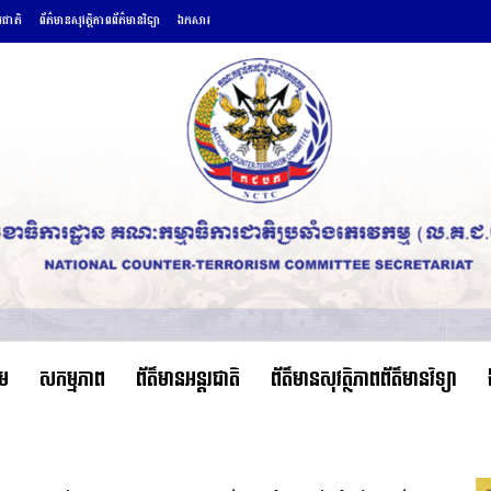
តរជាតិ
ព័ត៌មានសុវត្ថិភាពព័ត៌មានវិទ្យា
ឯកសារ
ើម
សកម្មភាព
ព័ត៌មានអន្តរជាតិ
ព័ត៌មានសុវត្ថិភាពព័ត៌មានវិទ្យា