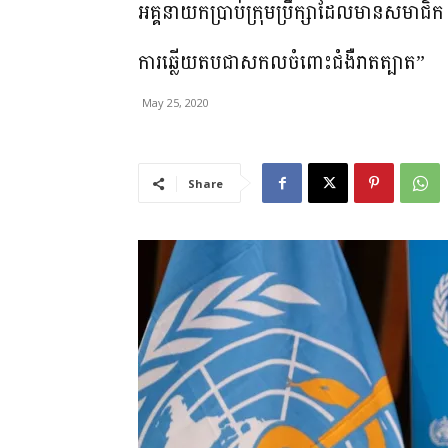
អគ្គនាយក​ប្រាប់​ក្រុមប្រឹក្សា​ដែលមាន​សមាជិ
ការឆ្លើយតប​ជា​សកល​ចំពោះ​ជំងឺ​រាតត្បាត”
May 25, 2020
Share