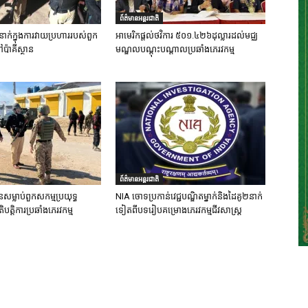
ព័ត៌មានអន្តរជាតិ
នាក់ក្នុងការវាយប្រហាររបស់ពួក
អាមេរិកផ្តល់ថវិការ ៥០១.៤២៦ដុល្លារដល់មជ្ឈ
ៅប៉ាគីស្ថាន
មណ្ឌលបណ្តុះបណ្តាលប្រឆាំងភេរវកម្ម
ព័ត៌មានអន្តរជាតិ
នសម្លាប់ពួកសកម្មប្រយុទ្ធ
NIA ចោទប្រកាន់វេជ្ជបណ្ឌិតម្នាក់និងដៃគូ២នាក់
ិបត្តិការប្រឆាំងភេរវកម្ម
ទៀតពីបទរៀបគម្រោងភេរវកម្មជីវសាស្ត្រ