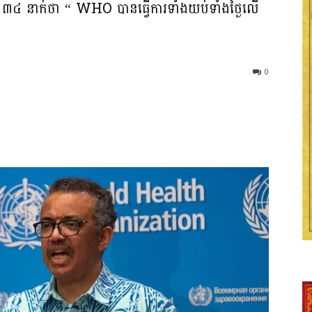
ក ៣៤ នាក់​ថា “ WHO បានធ្វើការ​ទាំងយប់​ទាំង​ថ្ងៃ​លើ​
0