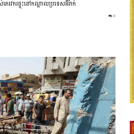
េរវករផ្ទុះនៅកណ្តាលប្រទេសអ៊ីរ៉ាក់
0