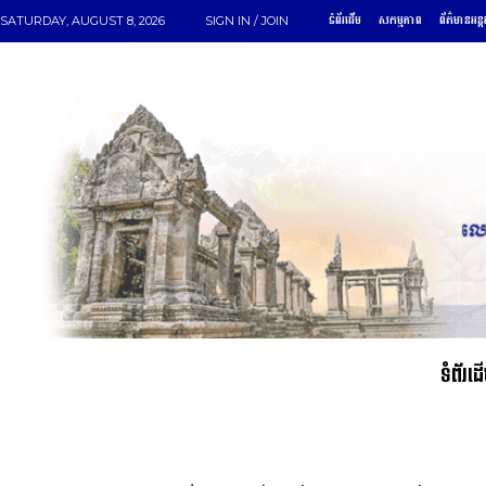
ទំព័រដើម
សកម្មភាព
ព័ត៌មានអន្ត
SATURDAY, AUGUST 8, 2026
SIGN IN / JOIN
ទំព័រដ