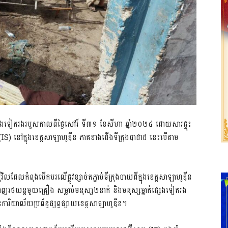
​ផ្សេង​ទៀត​រង​របួស​កាល​ពី​ថ្ងៃ​សៅរ៍ ទី៣១ ខែ​​សីហា ឆ្នាំ​២០២៤ ដោយសារផ្ទុះ​
្លាម​ (IS) នៅ​ក្នុង​ខេត្ត​សាឡាហូឌីន ភាគខាងជើង​ទីក្រុងបាដាដ នេះ​បើតាម​
ែល​កំពុង​បើកបរ​លើ​ផ្លូវ​​ខ្សាច់ត​ភ្ជាប់​​ទីក្រុង​បាយជី​ក្នុង​ខេត្ត​​សាឡាហូឌីន
្លាញ​រថយន្ត​មួយ​គ្រឿង ​សម្លាប់​មនុស្ស​២នាក់​ និងមនុស្ស​ម្នាក់​ផ្សេងទៀត​រង​
រិយាល័យ​ប្រព័ន្ធ​ផ្សព្វ​ផ្សាយ​ខេត្ត​សាឡា​ហូឌីន​។