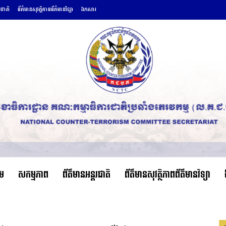
រជាតិ
ព័ត៌មានសុវត្ថិភាពព័ត៌មានវិទ្យា
ឯកសារ
ើម
សកម្មភាព
ព័ត៌មានអន្តរជាតិ
ព័ត៌មានសុវត្ថិភាពព័ត៌មានវិទ្យា