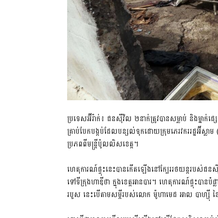
ប្រទេសអ៊ីរ៉ាក់៖ ជនស៊ីវិល​ ២នាក់​ត្រូវ​បាន​សម្លាប់​ និងម្នាក់
គ្រាប់​​បែក​បង្កប់​ដែល​បន្សល់​ទុក​ដោយ​ក្រុម​ភេរវករ​រដ្ឋ​អ៊ីស
ប្រភពពី​មន្ត្រី​ប៉ូលលិស​ខេត្ត​។
ហេតុការណ៍​ផ្ទុះ​នេះបាន​កើត​ឡើង​នៅ​ក្បែរ​រថយន្ត​របស់​ជន​ស៊ីវិល​ដ
ទៅ​​ទីក្រុង​ហាឌីថា ក្នុង​ខេត្ត​អានបារ។​ ហេតុការណ៍ផ្ទុះ​បាន​បំផ
របួស​ នេះ​បើ​តាម​សម្តី​របស់​លោក​ ម៉ូហាមេដ អាល បាហ្ស៊ី នៃ​កា