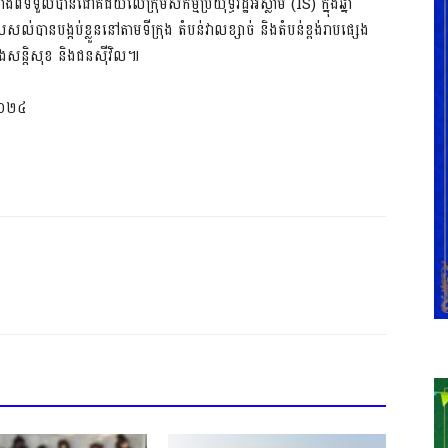
ីទទួលបានជោគជ័យលើក្រុមសកម្មប្រយុទ្ធ​រដ្ឋ​អ៊ីស្លាម (IS) ក្នុង​ឆ្នាំ​
បាន​បង្កប់​ខ្លួន​នៅ​តាម​ទីក្រុង តំបន់​វាលខ្សាច់ និង​តំបន់​ខ្ពង់រាប​ផ្សេង
លាំងសន្តិសុខ និង​ជនស៊ីវិល៕
​២០២៤