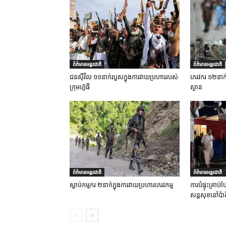
ព័ត៌មានអន្តរជាតិ
ព័ត៌មានអន្តរជាតិ
ជនស៊ីវិល ១១នាក់របួសក្នុងការវាយប្រហាររបស់
ភេរវករ ១២នាក់ស្
ក្រុមហ៊ូធី
ស្ថាន
ព័ត៌មានអន្តរជាតិ
ព័ត៌មានអន្តរជាតិ
ស្លាប់កម្មករ ២នាក់ក្នុងការវាយប្រហារភេរវកម្ម
ការបំផ្ទុះគ្រា
សន្តសុខនៅប៉ាគ