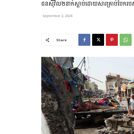
ជនស៊ីវិល២នាក់ស្លាប់ដោយសារគ្រាប់បែករបស់ភ
September 2, 2024
Share