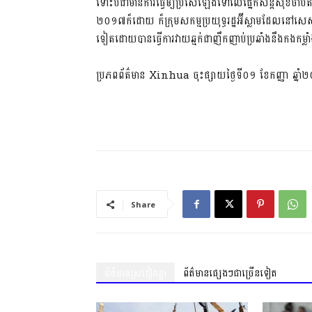
ទោះ​បី​ជា​មានការធ្វើឲ្យប្រសើឡើងទៅលើផ្នែកសន្តិសុខចាប់តាំងព
២០១៧ក៏ដោយ​ ក៏ក្រុមសកម្មប្រយុទ្ធ​រដ្ឋអ៊ីស្លាម​ដែល​នៅ​សេស​សល់
ទៀត​ដោយ​បាន​ធ្វើការវាយឆ្មក់​ជា​ញឹកញាប់​ប្រឆាំង​នឹងកង​កម្
ប្រភព​ព័ត៌មាន​ Xinhua ចុះផ្សាយ​ថ្ងៃ​ទី​០១ ខែ​កញ្ញា ឆ្នាំ
Share
ព័ត៌មានស្រដៀងគ្នា
ព័ត៌មានផ្សេងៗជាច្រើនទៀត