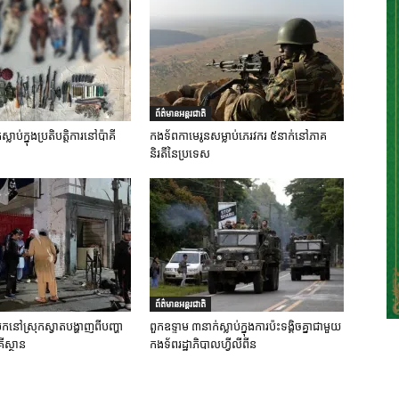
ព័ត៌មានអន្តរជាតិ
លាប់ក្នុងប្រតិបត្តិការនៅប៉ាគី
កងទ័ពកាមេរូនសម្លាប់ភេរវករ ៥នាក់នៅភាគ
និរតីនៃប្រទេស
ព័ត៌មានអន្តរជាតិ
ប់បែកនៅស្រុកស្វាតបង្ហាញពីបញ្ហា
ពួកឧទ្ទាម ៣នាក់ស្លាប់ក្នុងការប៉ះទង្គិចគ្នាជាមួយ
ីស្ថាន
កងទ័ពរដ្ឋាភិបាលហ្វីលីពីន