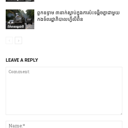
ពួកឧទ្ទាម ៣នាក់ស្លាប់ក្នុងការប៉ះទង្គិចគ្នាជាមួយ
កងទ័ពរដ្ឋាភិបាលហ្វីលីពីន
ព័ត៌មានអន្តរជាតិ
LEAVE A REPLY