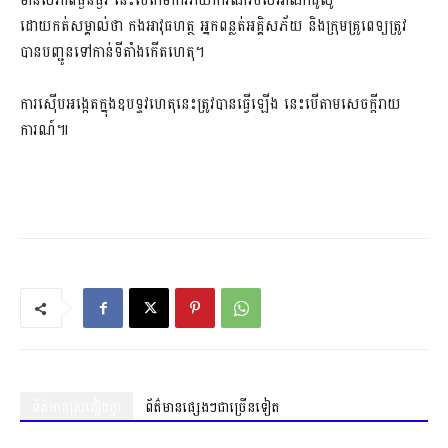
មានសភាពធ្ងន់ធ្ងរ នេះបើតាមការរាយការណ៍របស់អាណាដូលូ
ដោយកត់សម្គាល់ថា កងអាវុធហត្ថ អ្នកពន្លត់អគ្គិសភ័យ និងក្រុមគ្រូពេទ្យត្រូវ
បានបញ្ជូនទៅកាន់ទីតាំងកើតហេតុ។
ការស៊ើបអង្កេតក្នុងឧបទ្ទវហេតុនេះត្រូវបានធ្វើឡើង នេះបើតាមសេចក្តីរាយ
ការណ៍៕
ព័ត៌មានស្រដៀងគ្នា
ព័ត៌មានផ្សេងៗជាច្រើនទៀត