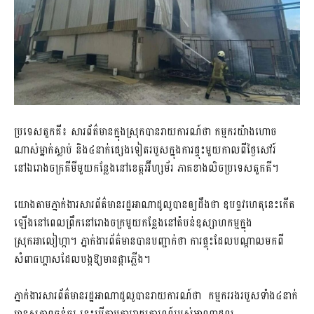
ប្រទេសតួកគី៖ សារព័ត៌មានក្នុងស្រុកបានរាយការណ៍ថា កម្មករយ៉ាងហោច
ណាស់ម្នាក់ស្លាប់ និង៤នាក់ផ្សេងទៀតរបួសក្នុងការផ្ទុះមួយកាលពីថ្ងៃសៅរ៍
នៅឯរោងចក្រគីមីមួយកន្លែងនៅខេត្តអ៊ីហ្សម័រ ភាគខាងលិចប្រទេសតួកគី។
យោងតាមភ្នាក់ងារសារព័ត៌មានរដ្ឋអាណាដូលូបានឲ្យដឹងថា ឧបទ្ទវហេតុនេះកើត
ឡើងនៅពេលព្រឹកនៅរោងចក្រមួយកន្លែងនៅតំបន់ឧស្សាហកម្មក្នុង
ស្រុកអាលៀហ្កា។ ភ្នាក់ងារព័ត៌មានបានបញ្ជាក់ថា ការផ្ទុះដែលបណ្តាលមកពី
សំពាធហ្គាសដែលបង្កឱ្យមានផ្កាភ្លើង។
ភ្នាក់ងារសារព័ត៌មានរដ្ឋអាណាដូលូបានរាយការណ៍ថា កម្មកររងរបួសទាំង៤នាក់