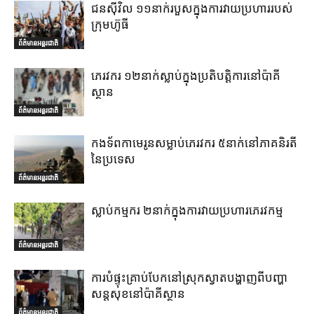
ជនស៊ីវិល ១១នាក់របួសក្នុងការវាយប្រហាររបស់
ក្រុមហ៊ូធី
ព័ត៌មានអន្តរជាតិ
ភេរវករ ១២នាក់ស្លាប់ក្នុងប្រតិបត្តិការនៅប៉ាគី
ស្ថាន
ព័ត៌មានអន្តរជាតិ
កងទ័ពកាមេរូនសម្លាប់ភេរវករ ៥នាក់នៅភាគនិរតី
នៃប្រទេស
ព័ត៌មានអន្តរជាតិ
ស្លាប់កម្មករ ២នាក់ក្នុងការវាយប្រហារភេរវកម្ម
ព័ត៌មានអន្តរជាតិ
ការបំផ្ទុះគ្រាប់បែកនៅស្រុកស្វាតបង្ហាញពីបញ្ហា
សន្តសុខនៅប៉ាគីស្ថាន
ព័ត៌មានអន្តរជាតិ