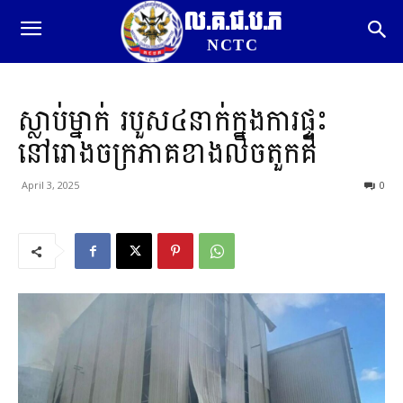
ល.គ.ជ.ប.ភ
NCTC
ស្លាប់ម្នាក់ របួស៤នាក់ក្នុងការផ្ទុះ
នៅរោងចក្រភាគខាងលិចតួកគី
April 3, 2025
0