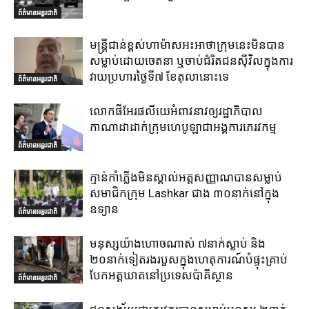
ព័ត៌មានអន្តរជាតិ
មន្ត្រីជាន់ខ្ពស់ហាម៉ាសអះអាថាក្រុមនេះមិនបាន
សម្លាប់ដោយចេតនា ឬចាប់ជំរិតជនស៊ីវិលក្នុងការ
វាយប្រហារថ្ងៃទី៧ ខែតុលានោះទេ
ព័ត៌មានអន្តរជាតិ
លោកផីអែរផលីយេអំពាវនាវឲ្យរដ្ឋាភិបាល
កាណាដាដាក់ក្រុមហេបូឡាជាអង្គការភេរវកម្ម
ព័ត៌មានអន្តរជាតិ
ក្មាន់កាំភ្លើងមិនស្គាល់អត្តសញ្ញាណបានសម្លាប់
សមាជិកក្រុម Lashkar ជាង ៣០នាក់នៅក្នុង
ឧទ្យាន
ព័ត៌មានអន្តរជាតិ
មនុស្សយ៉ាងហោចណាស់ ៧នាក់ស្លាប់ និង
២០នាក់ទៀតរងរបួសក្នុងហេតុការណ៍បំផ្ទុះគ្រាប់
បែកអត្តឃាតនៅប្រទេសប៉ាគីស្ថាន
ព័ត៌មានអន្តរជាតិ