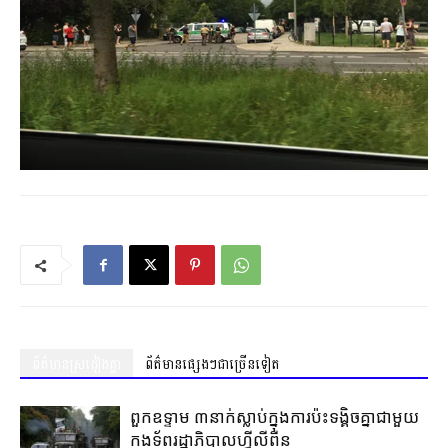
ព័ត៌មានស្រដៀងគ្នា
ព័ត៌មានផ្សេងៗជាច្រើនទៀត
ពួកឧទ្ទាម ៣នាក់ស្លាប់ក្នុងការប៉ះទង្គិចគ្នាជាមួយ
កងទ័ពរដ្ឋាភិបាលហ្វីលីពីន