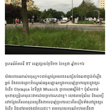
ប្រភពព័ត៌មានពី RT ចេញផ្សាយថ្ងៃទី២២ ខែកក្កដា ឆ្នាំ២០១៦
យ៉ាងហោចណាស់មនុស្ស១០នាក់ស្លាប់រួមមានជនសង្ស័យដែលជាខ្មាន់កាំភ្លើង
ម្នាក់ និងជនរងគ្រោះមិនស្គាល់អត្តសញ្ញាណក្នុងការបាញ់ប្រហារមួយក្នុងផ្សារ
ទំនើប Olympia នៃទីក្រុង Munich ប្រទេសអាល្លឺម៉ង់។ ប៉ូលិសចាត់
ទុកថាឧប្បត្តិហេតុនេះជាការវាយប្រហារភេរវកម្ម។ យោងតាមប៉ូលិស និងសាក្សី
នៅកន្លែងកើតហេតុបានឲ្យដឹងថាការបាញ់ប្រហារនេះកើតឡើងទាំងនៅក្នុងផ្សារ
ទំនើប និងនៅតាមដងផ្លូវក្បែរនោះ។ តាមការរាយការណ៍បឋមឲ្យដឹងថា