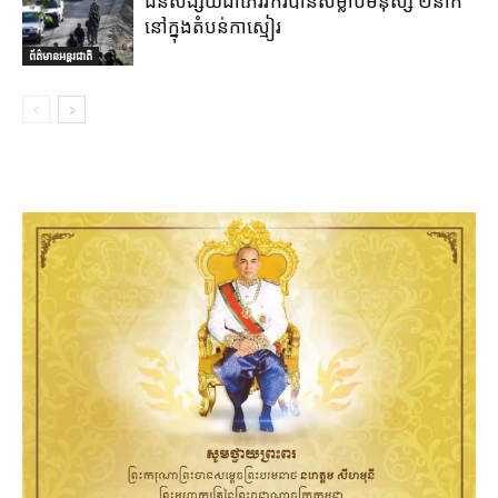
ជនសង្ស័យជាភេរវករបានសម្លាប់មនុស្ស ២នាក់
នៅក្នុងតំបន់កាស្មៀរ
ព័ត៌មានអន្តរជាតិ