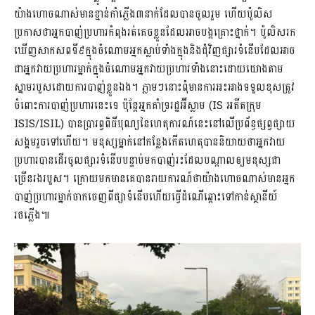
យ៉ាងហោចណាស់មានខ្មាន់កាំភ្លើង៣នាក់ដែលបានចូលរួម ហើយប៉ូលិស
ប្រកាសថាអ្នកបាញ់ប្រហារកំពុងរត់គេចខ្លួនដែលអាចបង្កគ្រោះថ្នាក់។ ប៉ូលិសរក
ឃើញសាកសពទី៩ក្នុងចំណោមអ្នកស្លាប់ទាំងក្នុងនិងជុំវិញផ្សារទំនើបដែលអាច
ជាអ្នកវាយប្រហារម្នាក់ក្នុងចំណោមអ្នកវាយប្រហារទាំងនោះដោយយោងតាម
ស្នាមរបួសដោយការបាញ់ខ្លួនឯង។ ភ្លាមៗនោះពុំមានការអះអាងទទួលខុសត្រូវ
ចំពោះការបាញ់ប្រហារនេះទេ ប៉ុន្តែអ្នកគាំទ្ររដ្ឋអ៊ីស្លាម (IS អតីតក្រុម
ISIS/ISIL) បានប្រារព្វពិធីបុណ្យនៃហេតុការណ៍នេះនៅលើប្រព័ន្ធផ្សព្វផ្សាយ
សង្គមរួចទៅហើយ។ មនុស្សម្នាក់នៅកន្លែងកើតហេតុបាននិយាយថាអ្នកវាយ
ប្រហារបានដើរចូលផ្សារទំនើបបន្ទាប់មកបាញ់រះដែលបណ្តាលឲ្យមនុស្សជា
ច្រើនរងរបួស។ ក្រោយមកមានគេបានរាយការណ៍ថាយ៉ាងហោចណាស់មានអ្នក
បាញ់ប្រហារម្នាក់ចាកចេញពីផ្សាទំនើបហើយធ្វើដំណើឆ្ពោះទៅកាន់ស្ថានីយ៍
រថភ្លើង៕