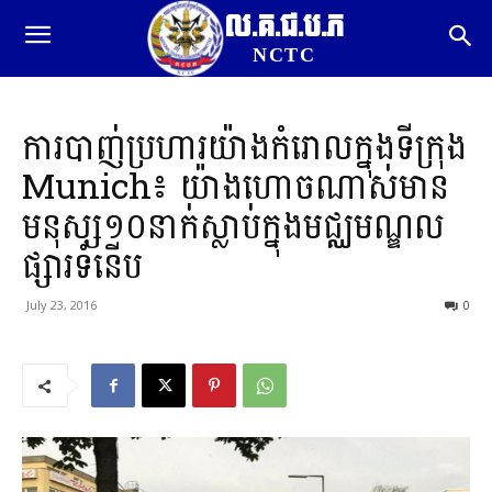
ល.គ.ជ.ប.ភ
NCTC
ការបាញ់ប្រហារយ៉ាងកំរោលក្នុងទីក្រុង
Munich៖ យ៉ាងហោចណាស់មាន
មនុស្ស១០នាក់ស្លាប់ក្នុងមជ្ឈមណ្ឌល
ផ្សារទំនើប
July 23, 2016
0