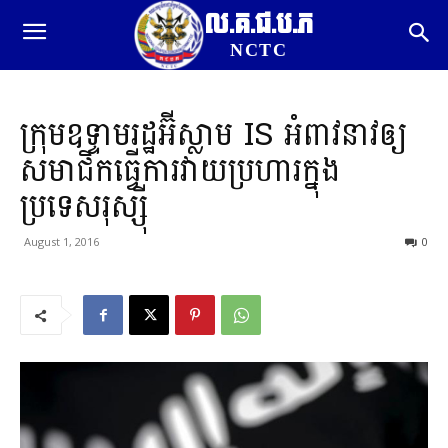
ល.គ.ជ.ប.ភ
NCTC
ក្រុមឧទ្ទាមរដ្ឋអ៊ីស្លាម IS អំពាវនាវឲ្យ
សមាជិកធ្វើការវាយប្រហារក្នុង
ប្រទេសរុស្ស៊ី
August 1, 2016
0