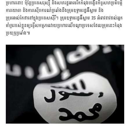
ប្រហារនោះ ប៉ុន្តែប្រទេសរុស្ស៊ី និងសហរដ្ឋអាមេរិកកំពុងបង្កើនកិច្ចសហប្រតិបត្តិ
ការយោធា និងការស៊ើបការណ៍ប្រឆាំងនឹងក្រុមឧទ្ទាមរដ្ឋអ៊ីស្លាម និង
ក្រុមអាល់កៃដានៅក្នុងប្រទេសស៊ីរី។ ក្រុមឧទ្ទាមរដ្ឋអ៊ីស្លាម IS អំពាវនាវដល់អ្នក
គាំទ្ររបស់ខ្លួនឲ្យធ្វើសកម្មភាពវាយប្រហារលើបណ្តាប្រទេសដែលក្រុមនេះកំពុង
ប្រយុទ្ធប្រឆាំង៕