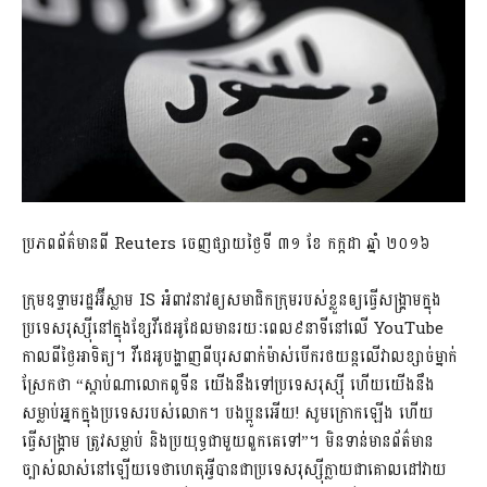
ប្រភពព័ត៌មានពី Reuters ចេញផ្សាយថ្ងៃទី ៣១ ខែ កក្កដា ឆ្នាំ ២០១៦
ក្រុមឧទ្ទាមរដ្ឋអ៊ីស្លាម IS អំពាវនាវឲ្យសមាជិកក្រុមរបស់ខ្លួនឲ្យធ្វើសង្គ្រាមក្នុង
ប្រទេសរុស្ស៊ីនៅក្នុងខ្សែវីដេអូដែលមានរយៈពេល៩នាទីនៅលើ YouTube
កាលពីថ្ងៃអាទិត្យ។ វីដេអូបង្ហាញពីបុរសពាក់ម៉ាស់បើករថយន្តលើវាលខ្សាច់ម្នាក់
ស្រែកថា “ស្ដាប់ណាលោកពូទីន យើងនឹងទៅប្រទេសរុស្ស៊ី ហើយយើងនឹង
សម្លាប់អ្នកក្នុងប្រទេសរបស់លោក។ បងប្អូនអើយ! សូមក្រោកឡើង ហើយ
ធ្វើសង្គ្រាម ត្រូវសម្លាប់ និងប្រយុទ្ធជាមួយពួកគេទៅ”។ មិនទាន់មានព័ត៌មាន
ច្បាស់លាស់នៅឡើយទេថាហេតុអ្វីបានជាប្រទេសរុស្ស៊ីក្លាយជាគោលដៅវាយ