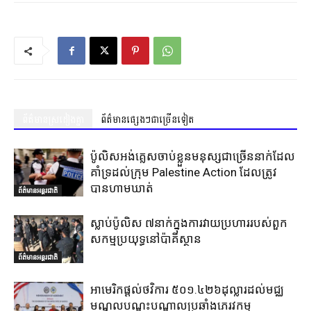
ព័ត៌មានស្រដៀងគ្នា
ព័ត៌មានផ្សេងៗជាច្រើនទៀត
ប៉ូលិសអង់គ្លេសចាប់ខ្លួនមនុស្សជាច្រើននាក់ដែល
គាំទ្រដល់ក្រុម Palestine Action ដែលត្រូវ
បានហាមឃាត់
ព័ត៌មានអន្តរជាតិ
ស្លាប់ប៉ូលិស ៧នាក់ក្នុងការវាយប្រហាររបស់ពួក
សកម្មប្រយុទ្ធនៅប៉ាគីស្ថាន
ព័ត៌មានអន្តរជាតិ
អាមេរិកផ្តល់ថវិការ ៥០១.៤២៦ដុល្លារដល់មជ្ឈ
មណ្ឌលបណ្តុះបណ្តាលប្រឆាំងភេរវកម្ម