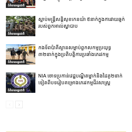
ព័ត៌មានអន្តរជាតិ
ស្លាប់មន្ត្រីសន្តិសុខកេនយ៉ា ៥នាក់ក្នុងការវាយឆ្មក់
របស់ពួកអាល់ស្ហាបាប
ព័ត៌មានអន្តរជាតិ
កងទ័ពប៉ាគីស្ថានសម្លាប់ពួកសកម្មប្រយុទ្ធ
៣២នាក់ក្នុងប្រតិបត្តិការប្រឆាំងភេរវកម្ម
ព័ត៌មានអន្តរជាតិ
NIA ចោទប្រកាន់វេជ្ជបណ្ឌិតម្នាក់និងដៃគូ២នាក់
ទៀតពីបទរៀបគម្រោងភេរវកម្មជីវសាស្ត្រ
ព័ត៌មានអន្តរជាតិ