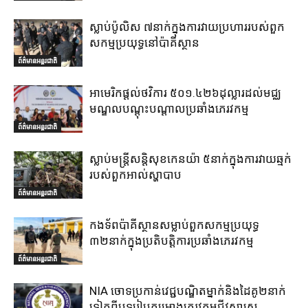
ស្លាប់ប៉ូលិស ៧នាក់ក្នុងការវាយប្រហាររបស់ពួក
សកម្មប្រយុទ្ធនៅប៉ាគីស្ថាន
ព័ត៌មានអន្តរជាតិ
អាមេរិកផ្តល់ថវិការ ៥០១.៤២៦ដុល្លារដល់មជ្ឈ
មណ្ឌលបណ្តុះបណ្តាលប្រឆាំងភេរវកម្ម
ព័ត៌មានអន្តរជាតិ
ស្លាប់មន្ត្រីសន្តិសុខកេនយ៉ា ៥នាក់ក្នុងការវាយឆ្មក់
របស់ពួកអាល់ស្ហាបាប
ព័ត៌មានអន្តរជាតិ
កងទ័ពប៉ាគីស្ថានសម្លាប់ពួកសកម្មប្រយុទ្ធ
៣២នាក់ក្នុងប្រតិបត្តិការប្រឆាំងភេរវកម្ម
ព័ត៌មានអន្តរជាតិ
NIA ចោទប្រកាន់វេជ្ជបណ្ឌិតម្នាក់និងដៃគូ២នាក់
ទៀតពីបទរៀបគម្រោងភេរវកម្មជីវសាស្ត្រ