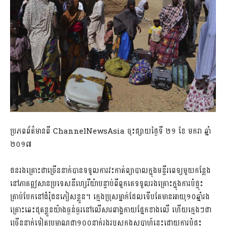
ប្រភពព័ត៌មានពី ChannelNewsAsia ចុះផ្សាយថ្ងៃទី ២១ ខែ មករា ឆ្នាំ
២០១៧
ជនរងគ្រោះជាច្រើននាក់បានទទួលការវះកាត់ព្យាបាលក្នុងមន្ទីរពេទ្យមួយកន្លែង
នៅភាគឦសានប្រទេសនីហ្សេរីយ៉ាបន្ទាប់ពីពួកគេទទួលរងគ្រោះក្នុងការបំផ្ទុះ
គ្រាប់បែកនៅជំរុំជនភៀសខ្លួន។ ក្មេងប្រុសម្នាក់ដែលទើបតែមានអាយុ១០ឆ្នាំរង
គ្រោះឆេះដុតខ្លួនយ៉ាងធ្ងន់ធ្ងរនៅលើសារពាង្គកាយផ្នែកខាងលើ ហើយក្មេងៗជា
ច្រើននាក់ទៀតប្រមាណជា១០០នាក់រងរបួសក្នុងសប្តាហ៍នេះដោយការបំផ្ទុះ