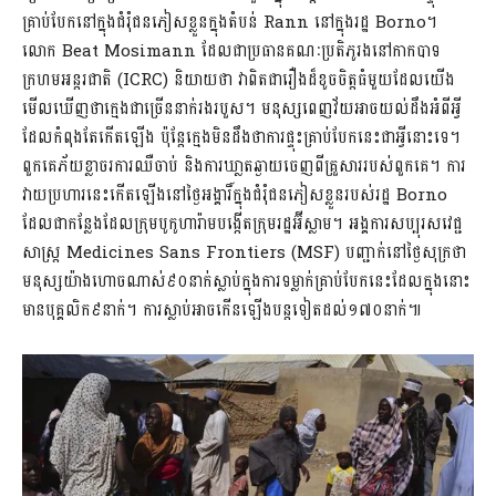
គ្រាប់បែកនៅក្នុងជំរុំជនភៀសខ្លួនក្នុងតំបន់ Rann នៅក្នុងរដ្ឋ Borno។
លោក Beat Mosimann ដែលជាប្រធានគណៈប្រតិភូរងនៅកាកបាទ
ក្រហមអន្តរជាតិ (ICRC) និយាយថា វាពិតជារឿងដ៏ខូចចិត្តធំមួយដែលយើង
មើលឃើញថាក្មេងជាច្រើននាក់រងរបួស។ មនុស្សពេញវ័យអាចយល់ដឹងអំពីអ្វី
ដែលកំពុងតែកើតឡើង ប៉ុន្តែក្មេងមិនដឹងថាការផ្ទុះគ្រាប់បែកនេះជាអ្វីនោះទេ។
ពួកគេភ័យខ្លាចរការឈឺចាប់ និងការឃា្លតឆ្ងាយចេញពីគ្រួសាររបស់ពួកគេ។ ការ
វាយប្រហារនេះកើតឡើងនៅថ្ងៃអង្គារិ៍ក្នុងជំរុំជនភៀសខ្លួនរបស់រដ្ឋ Borno
ដែលជាកន្លែងដែលក្រុមបូកូហារ៉ាមបង្កើតក្រុមរដ្ឋអ៊ីស្លាម។ អង្គការសប្បុរសវេជ្ជ
សាស្រ្ត Medicines Sans Frontiers (MSF) បញ្ជាក់នៅថ្ងៃសុក្រថា
មនុស្សយ៉ាងហោចណាស់៩០នាក់ស្លាប់ក្នុងការទម្លាក់គ្រាប់បែកនេះដែលក្នុងនោះ
មានបុគ្គលិក៩នាក់។ ការស្លាប់អាចកើនឡើងបន្តទៀតដល់១៧០នាក់៕