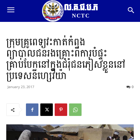
ល.គ.ជ.ប.ភ
NCTC
ក្រុមគ្រូពេទ្យវះកាត់កំពុង
ព្យាបាលជនរងគ្រោះពីការបំផ្ទុះ
គ្រាប់បែកនៅក្នុងជំរុំជនភៀសខ្លួននៅ
ប្រទេសនីហ្សេរីយ៉ា
January 23, 2017
0