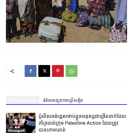
ព័ត៌មានស្រដៀងគ្នា
ព័ត៌មានផ្សេងៗជាច្រើនទៀត
ប៉ូលិសអង់គ្លេសចាប់ខ្លួនមនុស្សជាច្រើននាក់ដែល
គាំទ្រដល់ក្រុម Palestine Action ដែលត្រូវ
បានហាមឃាត់
ព័ត៌មានអន្តរជាតិ