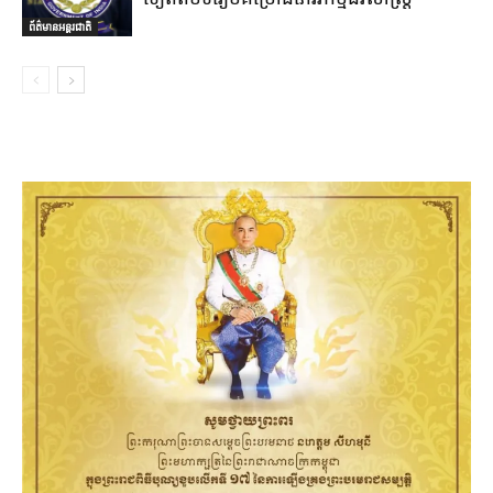
ព័ត៌មានអន្តរជាតិ