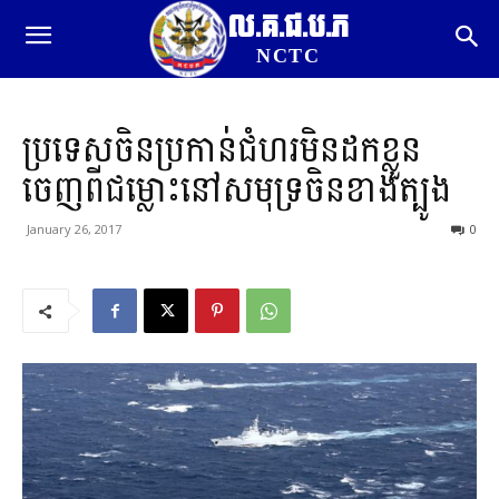
ល.គ.ជ.ប.ភ
NCTC
ប្រទេសចិនប្រកាន់ជំហរមិនដកខ្លួន
ចេញពីជម្លោះនៅសមុទ្រចិនខាងត្បូង
January 26, 2017
0