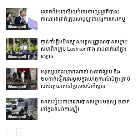
លោកផីអែរផលីយេអំពាវនាវឲ្យរដ្ឋាភិបាល
កាណាដាដាក់ក្រុមហេបូឡាជាអង្គការភេរវកម្ម
ព័ត៌មានអន្តរជាតិ
ក្មាន់កាំភ្លើងមិនស្គាល់អត្តសញ្ញាណបានសម្លាប់
សមាជិកក្រុម Lashkar ជាង ៣០នាក់នៅក្នុង
ឧទ្យាន
ព័ត៌មានអន្តរជាតិ
មនុស្សយ៉ាងហោចណាស់ ៧នាក់ស្លាប់ និង
២០នាក់ទៀតរងរបួសក្នុងហេតុការណ៍បំផ្ទុះគ្រាប់
បែកអត្តឃាតនៅប្រទេសប៉ាគីស្ថាន
ព័ត៌មានអន្តរជាតិ
ជនសង្ស័យជាភេរវករបានសម្លាប់មនុស្ស ២នាក់
នៅក្នុងតំបន់កាស្មៀរ
ព័ត៌មានអន្តរជាតិ