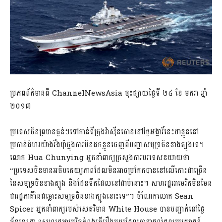
ប្រភពព័ត៌មានពី ChannelNewsAsia ចុះផ្សាយថ្ងៃទី ២៤ ខែ មករា ឆ្នាំ
២០១៧
ប្រទេសចិនព្រមានធ្ងន់ៗទៅកាន់ទីក្រុងវ៉ាស៊ីនតោននៅថ្ងៃអង្គារិ៍នេះថាខ្លួននៅ
ប្រកាន់ជំហរយ៉ាងរឹងម៉ាំក្នុងការមិនដកខ្លួនចេញពីបញ្ហាសមុទ្រចិនខាងត្បូងទេ។
លោក Hua Chunying អ្នកនាំពាក្យក្រសួងការបរទេសនយាយថា
“ប្រទេសចិនមានអធិបតេយ្យភាពដែលមិនអាចប្រកែកបាននៅលើកោះជាច្រើន
នៃសមុទ្រចិនខាងត្បូង និងដែនទឹកដែលនៅជាប់នោះ។ សហរដ្ឋអាមេរិកមិនមែន
ជារដ្ឋភាគីនៃជម្លោះសមុទ្រចិនខាងត្បូងនោះទេ”។ ចំណែកលោក Sean
Spicer អ្នកនាំពាក្យរបស់សេតវិមាន White House បានបញ្ជាក់នៅថ្ងៃ