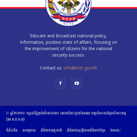
Educate and Broadcast national policy,
Information, positive state of affairs, focusing on
the improvement of citizens for the national
security success.
Contact us:
info@nctc.gov.kh
© ឆ្នាំ២០២០​ ​រក្សាសិទ្ធិ​គ្រប់យ៉ាង​ដោយ​៖​ ​លេខាធិការដ្ឋាននៃគណៈកម្មាធិការជាតិប្រចាំភេរវកម្ម
(ល.គ.ជ.ប.ភ)
ទំព័រដើម
សកម្មភាព
ព័ត៌មានអន្តរជាតិ
ព័ត៌មានសុវត្ថិភាពព័ត៌មានវិទ្យា
ឯកសារ