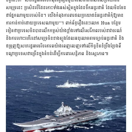
ច័ន្ទនេះថា “សហរដ្ឋអាមេរិចកំពុងធ្វើរឿងមួយដែលធានាដល់ផលប្រយោជន៍
សមុទ្រនេះ ប្រសិនបើដែនកោះទាំងអស់ស្ថិតក្នុងដែនទឹកអន្តរជាតិ ដែលមិនមែន
ជាផ្នែកណាមួយរបស់ចិន។ យើងកំពុងការពារផលប្រយោជន៍អន្តរជាតិកុំឱ្យមាន
ការកាន់កាប់ដោយប្រទេសណាមួយ”។ ពាក់ព័ន្ធរឿងនេះលោក Hua បន្ថែម
ទៀតថាប្រទេសចិនបានលើកកម្ពស់យ៉ាងខ្លាំងទៅលើសេរីភាពរបស់នាវាចរណ៍
និងការហោះហើរនៅសមុទ្រចិនខាងត្បូងដែលអនុលោមតាមច្បាប់អន្តរជាតិ និង
ជម្រុញឱ្យសហរដ្ឋអាមេរិចគោរពយ៉ាងពេញលេញទៅលើកិច្ចខិតខំប្រឹងប្រែងពី
បណ្តាប្រទេសជាច្រើនក្នុងតំបន់ដើម្បីការពារសន្តិភាព និងស្ថេរភាព៕