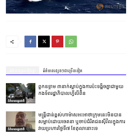
ព័ត៌មានស្រដៀងគ្នា
ព័ត៌មានផ្សេងៗជាច្រើនទៀត
ពួកឧទ្ទាម ៣នាក់ស្លាប់ក្នុងការប៉ះទង្គិចគ្នាជាមួយ
កងទ័ពរដ្ឋាភិបាលហ្វីលីពីន
ព័ត៌មានអន្តរជាតិ
មន្ត្រីជាន់ខ្ពស់ហាម៉ាសអះអាថាក្រុមនេះមិនបាន
សម្លាប់ដោយចេតនា ឬចាប់ជំរិតជនស៊ីវិលក្នុងការ
វាយប្រហារថ្ងៃទី៧ ខែតុលានោះទេ
ព័ត៌មានអន្តរជាតិ